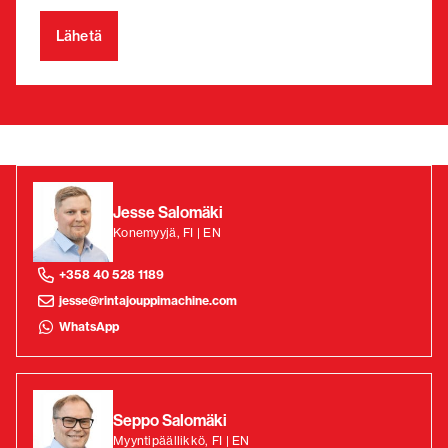
Jesse Salomäki
Konemyyjä, FI | EN
+358 40 528 1189
jesse@rintajouppimachine.com
WhatsApp
Seppo Salomäki
Myyntipäällikkö, FI | EN