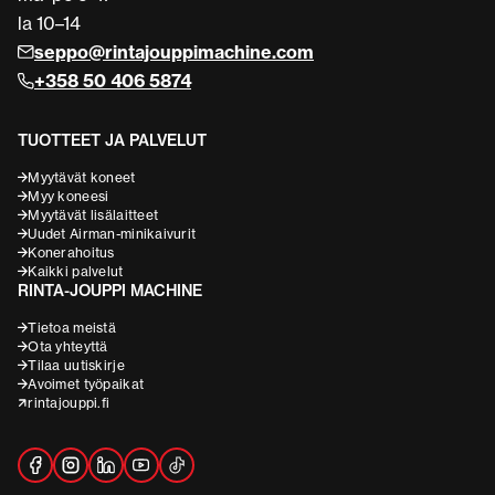
la 10–14
seppo@rintajouppimachine.com
+358 50 406 5874
TUOTTEET JA PALVELUT
Myytävät koneet
Myy koneesi
Myytävät lisälaitteet
Uudet Airman-minikaivurit
Konerahoitus
Kaikki palvelut
RINTA-JOUPPI MACHINE
Tietoa meistä
Ota yhteyttä
Tilaa uutiskirje
Avoimet työpaikat
rintajouppi.fi