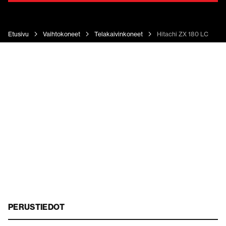
Etusivu
Vaihtokoneet
Telakaivinkoneet
Hitachi ZX 180 LC
PERUSTIEDOT