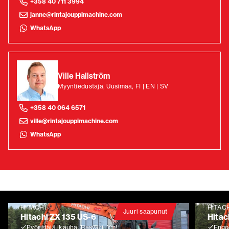
+358 40 711 3994
janne@rintajouppimachine.com
WhatsApp
Ville Hallström
Myyntiedustaja, Uusimaa, FI | EN | SV
+358 40 064 6571
ville@rintajouppimachine.com
WhatsApp
HITACHI
HITAC
Juuri saapunut
Hitachi ZX 135 US-6
Hitac
Pyörittäjä, kauha, Rasvari, Ym!
Engco