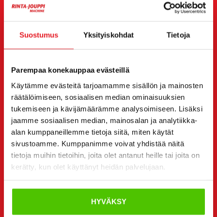
Haluan
(Pakollinen)
Ostaa
Suostumus
Yksityiskohdat
Tietoja
Vuokrata
Kysyä lisätietoja
Yhteystiedot
Parempaa konekauppaa evästeillä
(Pakollinen)
Etunimi *
Sukunimi *
Käytämme evästeitä tarjoamamme sisällön ja mainosten
räätälöimiseen, sosiaalisen median ominaisuuksien
tukemiseen ja kävijämäärämme analysoimiseen. Lisäksi
jaamme sosiaalisen median, mainosalan ja analytiikka-
Yrityksen nimi
Y-tunnus
alan kumppaneillemme tietoja siitä, miten käytät
sivustoamme. Kumppanimme voivat yhdistää näitä
tietoja muihin tietoihin, joita olet antanut heille tai joita on
kerätty, kun olet käyttänyt heidän palvelujaan.
Puhelinnumero
(Pakollinen)
Ilman välilyöntejä (esim. +358401234567)
HYVÄKSY