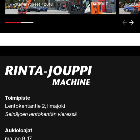
€
114 900
Kaivinkoneet
2018
Kaiv
Toimipiste
Lentokentäntie 2, Ilmajoki
Seinäjoen lentokentän vieressä
Aukioloajat
ma–pe 9–17