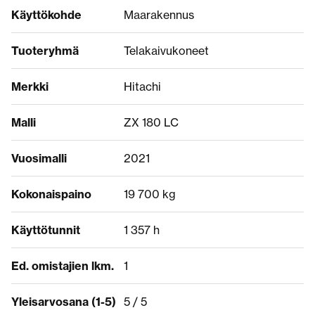
Käyttökohde
Maarakennus
Tuoteryhmä
Telakaivukoneet
Merkki
Hitachi
Malli
ZX 180 LC
Vuosimalli
2021
Kokonaispaino
19 700 kg
Käyttötunnit
1 357 h
Ed. omistajien lkm.
1
Yleisarvosana (1-5)
5 / 5