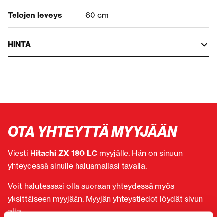
Telojen leveys
60 cm
HINTA
OTA YHTEYTTÄ MYYJÄÄN
Viesti
Hitachi ZX 180 LC
myyjälle. Hän on sinuun
yhteydessä sinulle haluamallasi tavalla.
Voit halutessasi olla suoraan yhteydessä myös
yksittäiseen myyjään. Myyjän yhteystiedot löydät sivun
alta.