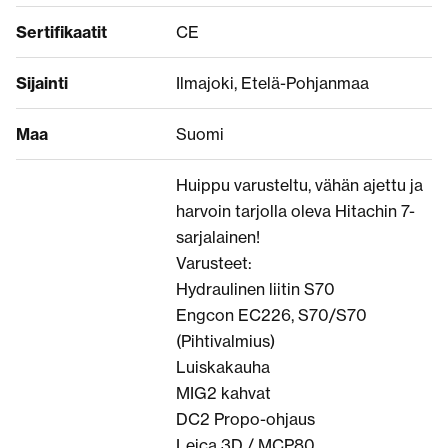
Sertifikaatit
CE
Sijainti
Ilmajoki, Etelä-Pohjanmaa
Maa
Suomi
Huippu varusteltu, vähän ajettu ja
harvoin tarjolla oleva Hitachin 7-
sarjalainen!
Varusteet:
Hydraulinen liitin S70
Engcon EC226, S70/S70
(Pihtivalmius)
Luiskakauha
MIG2 kahvat
DC2 Propo-ohjaus
Leica 3D / MCP80