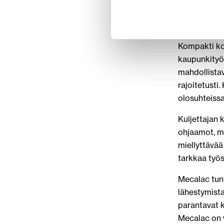
materiaalin 
tehostaa ty
Kompakti kok
kaupunkityöm
mahdollistav
rajoitetusti
olosuhteissa
Kuljettajan 
ohjaamot, mo
miellyttävää
tarkkaa työs
Mecalac tun
lähestymista
parantavat k
Mecalac on v