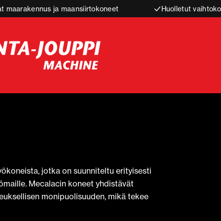
t maarakennus ja maansiirtokoneet
Huolletut vaihtoko
ökoneista, jotka on suunniteltu erityisesti
yömaille. Mecalacin koneet yhdistävät
euksellisen monipuolisuuden, mikä tekee