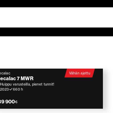
ecalac
Vähän ajettu
ecalac 7 MWR
Huippu varusteilla, pienet tunnit!
2023
660 h
39 900
€