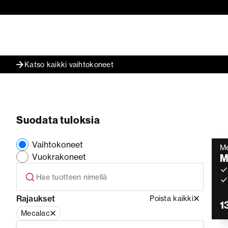
Katso kaikki vaihtokoneet
Suodata tuloksia
Vaihtokoneet
M
Vuokrakoneet
M
Rajaukset
Poista kaikki
1
Mecalac