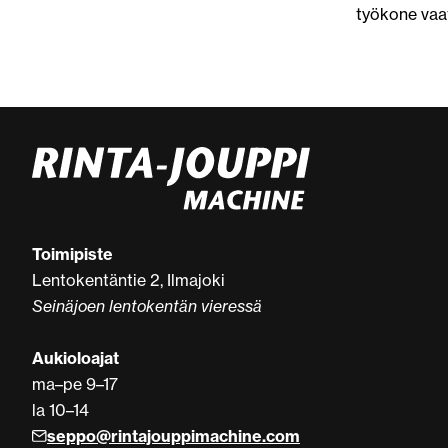
työkone vaa
Toimipiste
Lentokentäntie 2, Ilmajoki
Seinäjoen lentokentän vieressä
Aukioloajat
ma–pe 9–17
la 10–14
seppo@rintajouppimachine.com