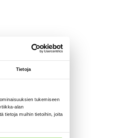
Tietoja
 ominaisuuksien tukemiseen
t
tiikka-alan
iseen
ietoja muihin tietoihin, joita
 samaan
ttä