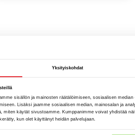
Yksityiskohdat
teillä
mme sisällön ja mainosten räätälöimiseen, sosiaalisen median
c innovatiiviset ja monipuolise
iseen. Lisäksi jaamme sosiaalisen median, mainosalan ja analy
eet kaupunki- ja infrarakentam
, miten käytät sivustoamme. Kumppanimme voivat yhdistää näitä t
n kerätty, kun olet käyttänyt heidän palvelujaan.
ahvuuksiin kuuluu koneiden kyky yhdistää useita työvaiheita
Monet mallit soveltuvat sekä kaivamiseen, kuormaamiseen e