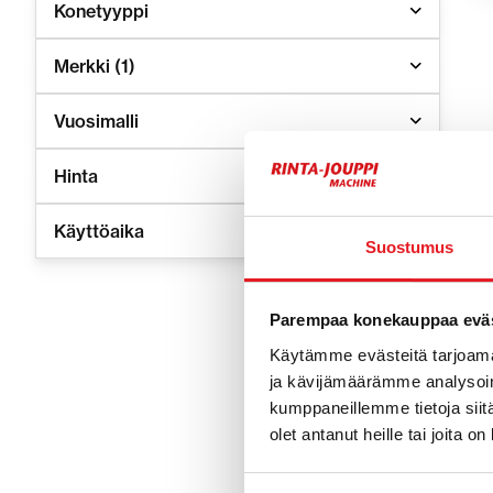
Konetyyppi
Merkki
(1)
Vuosimalli
Hinta
Käyttöaika
Suostumus
Parempaa konekauppaa eväs
Käytämme evästeitä tarjoama
Mecala
ja kävijämäärämme analysoim
työkon
kumppaneillemme tietoja siitä
olet antanut heille tai joita o
Mecalacin v
koneeseen. 