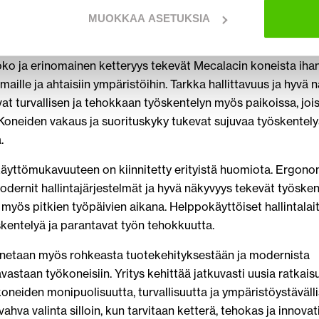
käsittelyyn, mikä vähentää erillisten koneiden tarvetta työma
MUOKKAA ASETUKSIA
öskentelyä ja auttaa optimoimaan työmaan kalustoa sekä kus
o ja erinomainen ketteryys tekevät Mecalacin koneista ihant
aille ja ahtaisiin ympäristöihin. Tarkka hallittavuus ja hyvä 
at turvallisen ja tehokkaan työskentelyn myös paikoissa, jois
. Koneiden vakaus ja suorituskyky tukevat sujuvaa työskentelyä
.
käyttömukavuuteen on kiinnitetty erityistä huomiota. Ergono
dernit hallintajärjestelmät ja hyvä näkyvyys tekevät työsken
 myös pitkien työpäivien aikana. Helppokäyttöiset hallintalai
kentelyä ja parantavat työn tehokkuutta.
netaan myös rohkeasta tuotekehityksestään ja modernista
vastaan työkoneisiin. Yritys kehittää jatkuvasti uusia ratkaisu
oneiden monipuolisuutta, turvallisuutta ja ympäristöystävälli
ahva valinta silloin, kun tarvitaan ketterä, tehokas ja innovat