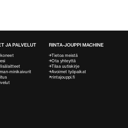
T JA PALVELUT
RINTA-JOUPPI MACHINE
 koneet
Tietoa meistä
esi
Ota yhteyttä
isälaitteet
Tilaa uutiskirje
man-minikaivurit
Avoimet työpaikat
itus
rintajouppi.fi
lvelut