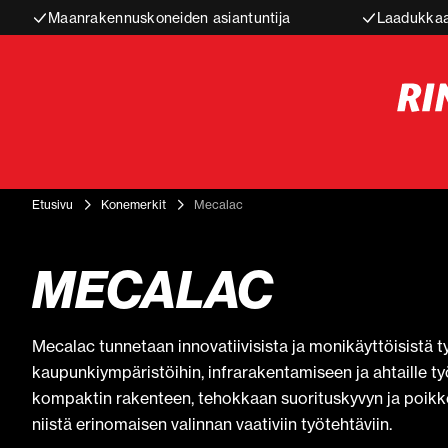
Maanrakennuskoneiden asiantuntija
Laadukkaa
Etusivu
Konemerkit
Mecalac
MECALAC
Mecalac tunnetaan innovatiivisista ja monikäyttöisistä ty
kaupunkiympäristöihin, infrarakentamiseen ja ahtaille t
kompaktin rakenteen, tehokkaan suorituskyvyn ja poikk
niistä erinomaisen valinnan vaativiin työtehtäviin.