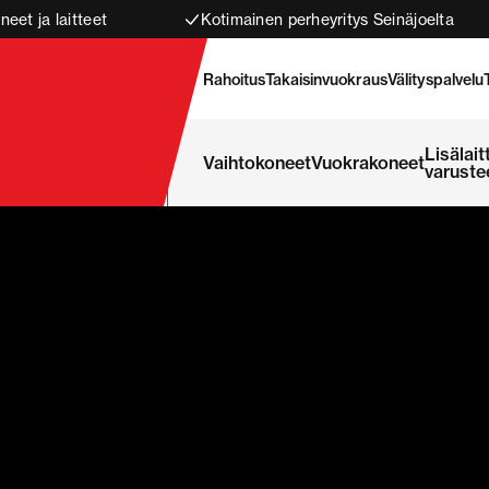
neet ja laitteet
Kotimainen perheyritys Seinäjoelta
Rahoitus
Takaisinvuokraus
Välityspalvelu
Lisälait
Vaihtokoneet
Vuokrakoneet
varuste