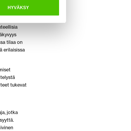
alla. Tämä
HYVÄKSY
tannuksia.
eellisia
näkyvyys
sa tilaa on
 erilaisissa
miset
telystä
tteet tukevat
ja, jotka
syyttä.
iivinen