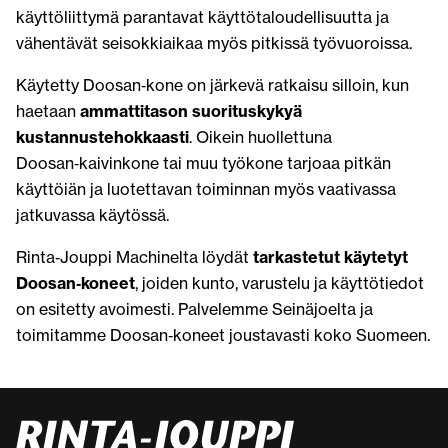
käyttöliittymä parantavat käyttötaloudellisuutta ja
vähentävät seisokkiaikaa myös pitkissä työvuoroissa.
Käytetty Doosan‑kone on järkevä ratkaisu silloin, kun
haetaan
ammattitason suorituskykyä
kustannustehokkaasti
. Oikein huollettuna
Doosan‑kaivinkone tai muu työkone tarjoaa pitkän
käyttöiän ja luotettavan toiminnan myös vaativassa
jatkuvassa käytössä.
Rinta‑Jouppi Machinelta löydät
tarkastetut käytetyt
Doosan‑koneet
, joiden kunto, varustelu ja käyttötiedot
on esitetty avoimesti. Palvelemme Seinäjoelta ja
toimitamme Doosan‑koneet joustavasti koko Suomeen.