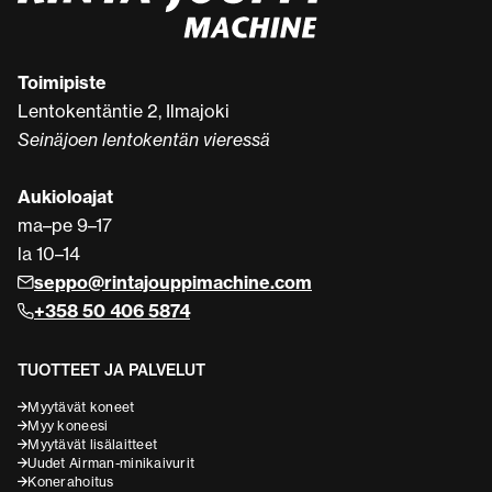
Toimipiste
Lentokentäntie 2, Ilmajoki
Seinäjoen lentokentän vieressä
Aukioloajat
ma–pe 9–17
la 10–14
seppo@rintajouppimachine.com
+358 50 406 5874
TUOTTEET JA PALVELUT
Myytävät koneet
Myy koneesi
Myytävät lisälaitteet
Uudet Airman-minikaivurit
Konerahoitus