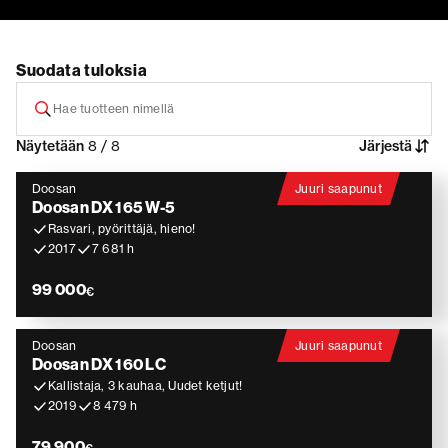
Suodata tuloksia
Näytetään
8 / 8
Järjestä
Doosan
Juuri saapunut
Doosan DX 165 W-5
Rasvari, pyörittäjä, hieno!
2017
7 681 h
99 000
€
Doosan
Juuri saapunut
Doosan DX 160 LC
Kallistaja, 3 kauhaa, Uudet ketjut!
2019
8 479 h
79 900