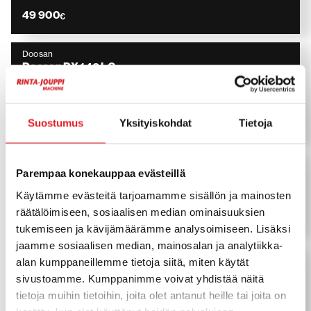
49 900
€
Doosan
Doosan DX 140 LC
Engcon, Rasvari, Kauha, ei alvia.
2014
11 860 h
Suostumus
Yksityiskohdat
Tietoja
49 900
€
Doosan
Parempaa konekauppaa evästeillä
Doosan DX 235 LCR
Myyty, Sold
Käytämme evästeitä tarjoamamme sisällön ja mainosten
2017
5 899 h
räätälöimiseen, sosiaalisen median ominaisuuksien
tukemiseen ja kävijämäärämme analysoimiseen. Lisäksi
jaamme sosiaalisen median, mainosalan ja analytiikka-
Doosan
alan kumppaneillemme tietoja siitä, miten käytät
Doosan DX 160 LCH
sivustoamme. Kumppanimme voivat yhdistää näitä
Metsämalli, Rasvari, Uudet ketjut!
tietoja muihin tietoihin, joita olet antanut heille tai joita on
2021
5 079 h