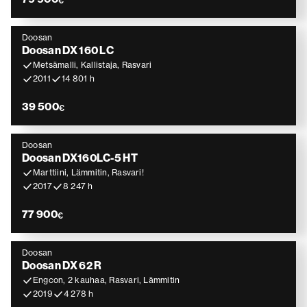
€
Doosan
Doosan DX 160 LC
Metsämalli, Kallistaja, Rasvari
2011
14 801 h
39 500
€
Doosan
Doosan DX160LC-5 HT
Marttiini, Lämmitin, Rasvari!
2017
8 247 h
77 900
€
Doosan
Doosan DX 62 R
Engcon, 2 kauhaa, Rasvari, Lämmitin
2019
4 278 h