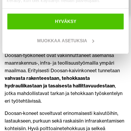
kerätty, kun olet käyttänyt heidän palvelujaan.
102 900
€
HYVÄKSY
Doosan‑koneet vaativiin
maanrakennus‑ ja infratöihin
MUOKKAA ASETUKSIA
Doosan‑työkoneet ovat vakiinnuttaneet asemansa
maanrakennus‑, infra‑ ja teollisuustyömailla ympäri
maailmaa. Erityisesti Doosan‑kaivinkoneet tunnetaan
vahvasta rakenteestaan, tehokkaasta
hydrauliikastaan ja tasaisesta hallittavuudestaan
,
jotka mahdollistavat tarkan ja tehokkaan työskentelyn
eri työtehtävissä.
Doosan‑koneet soveltuvat erinomaisesti kaivutöihin,
lastaukseen, purkuun sekä raskaisiin infrarakentamisen
kohteisiin. Hyvä polttoainetehokkuus ja selkeä