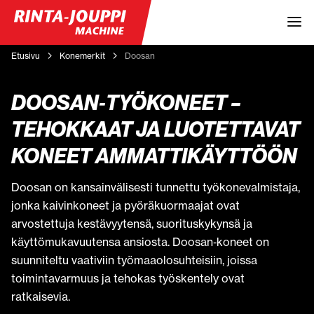
Etusivu
Konemerkit
Doosan
DOOSAN‑TYÖKONEET –
TEHOKKAAT JA LUOTETTAVAT
KONEET AMMATTIKÄYTTÖÖN
Doosan on kansainvälisesti tunnettu työkonevalmistaja,
jonka kaivinkoneet ja pyöräkuormaajat ovat
arvostettuja kestävyytensä, suorituskykynsä ja
käyttömukavuutensa ansiosta. Doosan‑koneet on
suunniteltu vaativiin työmaaolosuhteisiin, joissa
toimintavarmuus ja tehokas työskentely ovat
ratkaisevia.