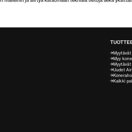
i malleihin ja siirtyä katsomaan teknisiä tietoja sekä yksittäi
TUOTTEE
Myytävät
Myy kone
Myytävät l
Uudet Air
Koneraho
Kaikki pa