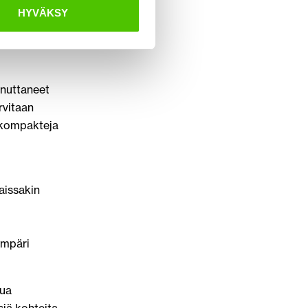
HYVÄKSY
nnuttaneet
rvitaan
 kompakteja
aissakin
ympäri
tua