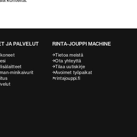
siä kohteita.
T JA PALVELUT
RINTA-JOUPPI MACHINE
 koneet
Tietoa meistä
esi
Ota yhteyttä
isälaitteet
Tilaa uutiskirje
man-minikaivurit
Avoimet työpaikat
itus
rintajouppi.fi
lvelut