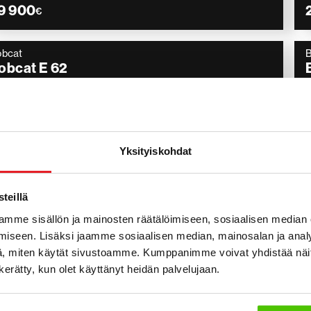
9 900
€
obcat
obcat E 62
Pyörittäjä, 3 kauhaa, Vasara, Rasvari
2014
5 751 h
2 900
€
Yksityiskohdat
obcat
obcat E 57 W
teillä
Engcon, Kauha, Rasvari, Lämmitin
2017
7 521 h
mme sisällön ja mainosten räätälöimiseen, sosiaalisen median
iseen. Lisäksi jaamme sosiaalisen median, mainosalan ja analy
8 900
, miten käytät sivustoamme. Kumppanimme voivat yhdistää näitä t
€
n kerätty, kun olet käyttänyt heidän palvelujaan.