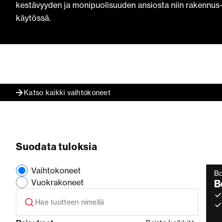
kestävyyden ja monipuolisuuden ansiosta niin rakennus-,
käytössä.
Katso kaikki vaihtokoneet
Suodata tuloksia
Vaihtokoneet
B
Vuokrakoneet
B