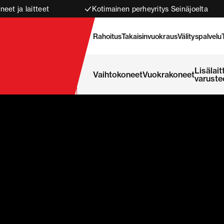
neet ja laitteet
Kotimainen perheyritys Seinäjoelta
Rahoitus
Takaisinvuokraus
Välityspalvelu
Lisälait
Vaihtokoneet
Vuokrakoneet
varuste