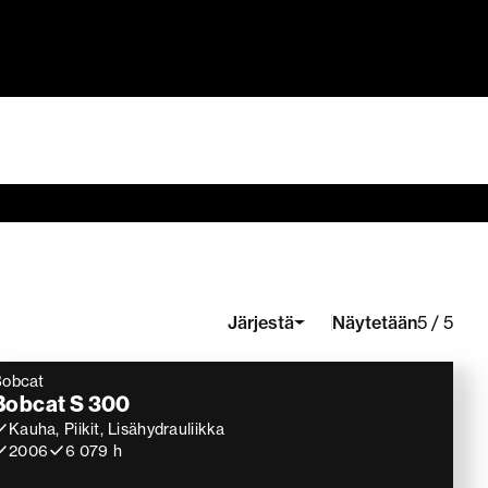
Näytetään
Järjestä
5 / 5
Bobcat
Bobcat S 300
Kauha, Piikit, Lisähydrauliikka
2006
6 079 h