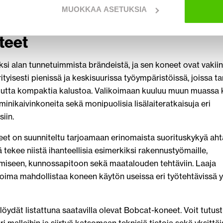
MUOKKAA ASETUKSIA
-kuormaajat, kaivinkoneet ja
tteet
si alan tunnetuimmista brändeistä, ja sen koneet ovat vakii
tyisesti pienissä ja keskisuurissa työympäristöissä, joissa ta
utta kompaktia kalustoa. Valikoimaan kuuluu muun muassa
minikaivinkoneita sekä monipuolisia lisälaiteratkaisuja eri
iin.
et on suunniteltu tarjoamaan erinomaista suorituskykyä aht
ä tekee niistä ihanteellisia esimerkiksi rakennustyömaille,
miseen, kunnossapitoon sekä maatalouden tehtäviin. Laaja
ikoima mahdollistaa koneen käytön useissa eri työtehtävissä 
a löydät listattuna saatavilla olevat Bobcat-koneet. Voit tutus