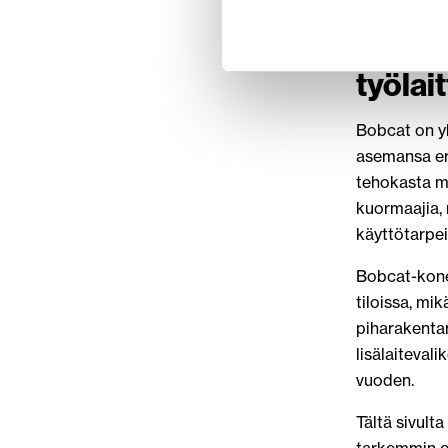
Bobcat
työlai
Bobcat on yk
asemansa eri
tehokasta m
kuormaajia, 
käyttötarpeis
Bobcat-kone
tiloissa, mik
piharakenta
lisälaiteval
vuoden.
Tältä sivult