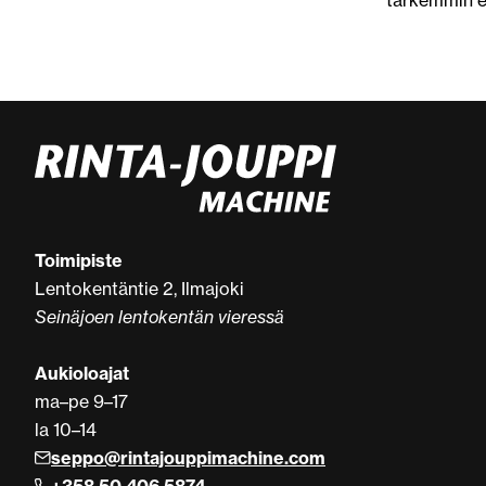
tarkemmin er
Toimipiste
Lentokentäntie 2, Ilmajoki
Seinäjoen lentokentän vieressä
Aukioloajat
ma–pe 9–17
la 10–14
seppo@rintajouppimachine.com