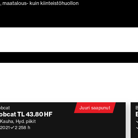
 maatalous- kuin kiinteistöhuollon
obcat
Juuri saapunut
obcat TL 43.80 HF
Kauha, Hyd. piikit
2021
2 258 h