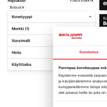
Rajaukset
Poista kaikki
6
Bobcat
Konetyyppi
B
B
Merkki
(1)
Vuosimalli
4
Suostumus
Hinta
B
Käyttöaika
B
Parempaa konekauppaa eväs
Käytämme evästeitä tarjoama
ja kävijämäärämme analysoim
5
kumppaneillemme tietoja siitä
olet antanut heille tai joita o