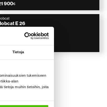
21 900
€
Bobcat
Bobcat E 26
Engcon, Kärry, 2 kauhaa
2016
3 673 h
32 900
€
Tietoja
 ominaisuuksien tukemiseen
tiikka-alan
ietoja muihin tietoihin, joita