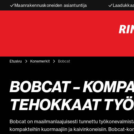
Maanrakennuskoneiden asiantuntija
Laadukkaa
Etusivu
Konemerkit
Bobcat
BOBCAT – KOMPA
TEHOKKAAT TY
Bobcat on maailmanlaajuisesti tunnettu työkonevalmistaja
kompakteihin kuormaajiin ja kaivinkoneisiin. Bobcat-kon