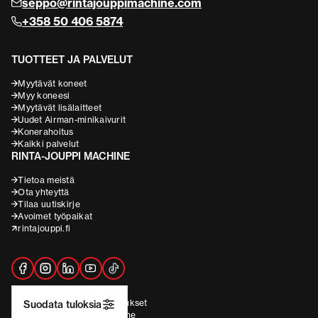
seppo@rintajouppimachine.com
+358 50 406 5874
TUOTTEET JA PALVELUT
Myytävät koneet
Myy koneesi
Myytävät lisälaitteet
Uudet Airman-minikaivurit
Konerahoitus
Kaikki palvelut
RINTA-JOUPPI MACHINE
Tietoa meistä
Ota yhteyttä
Tilaa uutiskirje
Avoimet työpaikat
rintajouppi.fi
Rekisteriseloste
Evästeasetukset
Suodata tuloksia
2026 © Rinta-Jouppi Machine