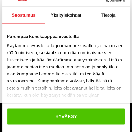
ja infrarakentamisessa.
Erilaiset auramallit, kuten suorat aurat, V-aura- ja
Suostumus
Yksityiskohdat
Tietoja
nivelaurat, mahdollistavat tehokkaan työskentelyn
vaihtelevissa olosuhteissa. Oikeanlaisen auran valinta
parantaa työskentelytehokkuutta ja varmistaa hyvän
Parempaa konekauppaa evästeillä
lopputuloksen niin teillä, piha-alueilla kuin työmaillakin.
Käytämme evästeitä tarjoamamme sisällön ja mainosten
räätälöimiseen, sosiaalisen median ominaisuuksien
Laadukkaat aurat on suunniteltu kestämään kovaa
tukemiseen ja kävijämäärämme analysoimiseen. Lisäksi
käyttöä ja vaihtelevia sääolosuhteita. Kestävä rakenne,
jaamme sosiaalisen median, mainosalan ja analytiikka-
säädettävät ominaisuudet ja yhteensopivuus eri
alan kumppaneillemme tietoja siitä, miten käytät
työkoneiden kanssa tekevät niistä monipuolisen ja
sivustoamme. Kumppanimme voivat yhdistää näitä
luotettavan työkalun.
tietoja muihin tietoihin, joita olet antanut heille tai joita on
kerätty, kun olet käyttänyt heidän palvelujaan.
Arcon
Honkajoki Works
HYVÄKSY
Snowstar