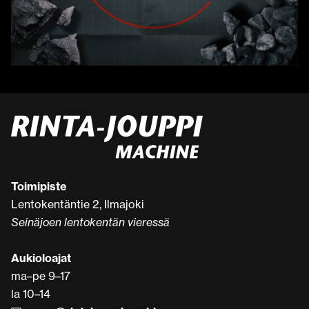
Toimipiste
Lentokentäntie 2, Ilmajoki
Seinäjoen lentokentän vieressä
Aukioloajat
ma–pe 9–17
la 10–14