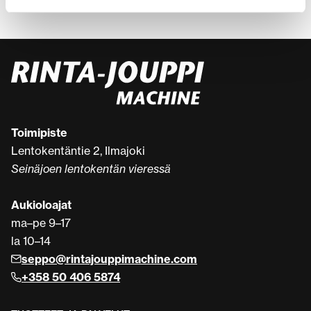
katsomaan teknisiä tietoja sekä tarjolla olevia kohteita.
Toimipiste
Lentokentäntie 2, Ilmajoki
Seinäjoen lentokentän vieressä
Aukioloajat
ma–pe 9–17
la 10–14
seppo@rintajouppimachine.com
+358 50 406 5874