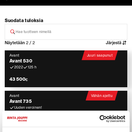
Suodata tuloksia
Näytetään
2 / 2
Järjestä
Avant
Juuri saapunut
Avant 530
2022
125 h
43 500
€
Avant
Vähän ajettu
Avant 735
Uuden veroinen!
2024
20 h
47 900
€