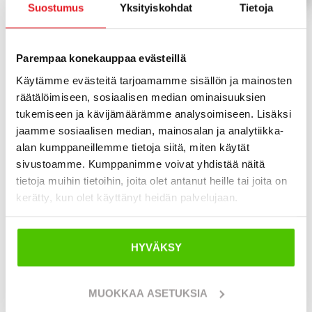
Suostumus
Yksityiskohdat
Tietoja
Avant-kuormaajat ja työlaitteet
Parempaa konekauppaa evästeillä
Avant on yksi tunnetuimmista pienkuormaajien
Käytämme evästeitä tarjoamamme sisällön ja mainosten
valmistajista maailmassa, ja sen koneet ovat
räätälöimiseen, sosiaalisen median ominaisuuksien
arvostettuja monipuolisuutensa, helppokäyttöisyytensä
tukemiseen ja kävijämäärämme analysoimiseen. Lisäksi
ja tehokkuutensa ansiosta. Avant-kuormaajat ovat
jaamme sosiaalisen median, mainosalan ja analytiikka-
suunniteltu toimimaan ahtaissa tiloissa, mutta
alan kumppaneillemme tietoja siitä, miten käytät
sivustoamme. Kumppanimme voivat yhdistää näitä
tarjoamaan silti riittävästi voimaa vaativiin työtehtäviin.
tietoja muihin tietoihin, joita olet antanut heille tai joita on
Avantin vahvuus on laaja työlaitteiden valikoima, jonka
kerätty, kun olet käyttänyt heidän palvelujaan.
ansiosta sama kone taipuu moneen käyttöön. Yhdellä
kuormaajalla voidaan esimerkiksi nostaa, siirtää, kaivaa,
HYVÄKSY
harjata tai aurata – riippuen käytettävästä lisälaitteesta.
Tältä sivulta löydät listattuna saatavilla olevat Avant-
MUOKKAA ASETUKSIA
koneet. Voit tutustua eri malleihin tarkemmin ja siirtyä