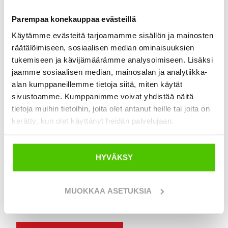
Parempaa konekauppaa evästeillä
Käytämme evästeitä tarjoamamme sisällön ja mainosten
SAAT TARJOUKSEN JOPA
räätälöimiseen, sosiaalisen median ominaisuuksien
SAMAN PÄIVÄN AIKANA
tukemiseen ja kävijämäärämme analysoimiseen. Lisäksi
jaamme sosiaalisen median, mainosalan ja analytiikka-
Etsitkö helppoa tapaa myydä työkoneesi? Me
alan kumppaneillemme tietoja siitä, miten käytät
ostamme jatkuvasti käytettyjä maansiirtokoneita ja
sivustoamme. Kumppanimme voivat yhdistää näitä
maksamme kilpailukykyisen hinnan, nopeasti ja
tietoja muihin tietoihin, joita olet antanut heille tai joita on
kerätty, kun olet käyttänyt heidän palvelujaan.
turvallisesti. Saat tarjouksen arkipäivisin jopa 24
tunnissa.
✅ Nopea maksu
HYVÄKSY
✅ Nouto koko suomesta
MUOKKAA ASETUKSIA
✅ Ei sitoumuksia