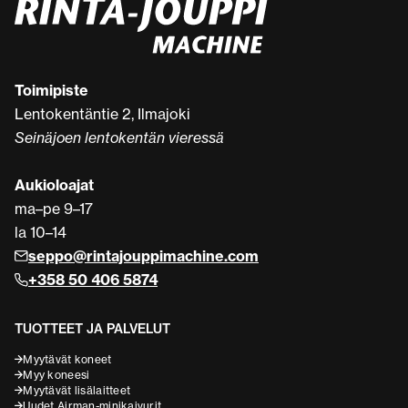
Toimipiste
Lentokentäntie 2, Ilmajoki
Seinäjoen lentokentän vieressä
Aukioloajat
ma–pe 9–17
la 10–14
seppo@rintajouppimachine.com
+358 50 406 5874
TUOTTEET JA PALVELUT
Myytävät koneet
Myy koneesi
Myytävät lisälaitteet
Uudet Airman-minikaivurit