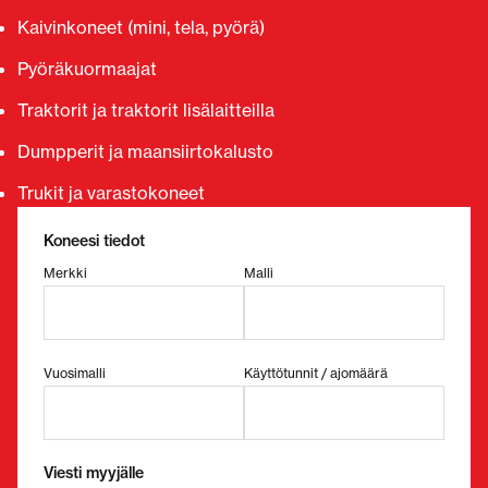
Kaivinkoneet (mini, tela, pyörä)
Pyöräkuormaajat
Traktorit ja traktorit lisälaitteilla
Dumpperit ja maansiirtokalusto
Trukit ja varastokoneet
Koneesi tiedot
Merkki
Malli
Vuosimalli
Käyttötunnit / ajomäärä
Viesti myyjälle