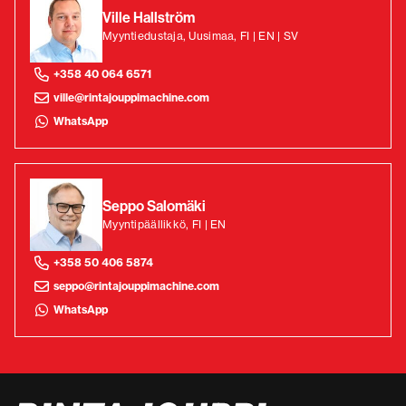
Ville Hallström
Myyntiedustaja, Uusimaa, FI | EN | SV
+358 40 064 6571
ville@rintajouppimachine.com
WhatsApp
Seppo Salomäki
Myyntipäällikkö, FI | EN
+358 50 406 5874
seppo@rintajouppimachine.com
WhatsApp