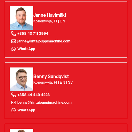
Janne Havimäki
Konemyyjä, FI | EN
+358 40 711 3994
janne@rintajouppimachine.com
WhatsApp
Benny Sundqvist
Konemyyjä, FI | EN | SV
+358 44 449 4223
benny@rintajouppimachine.com
WhatsApp