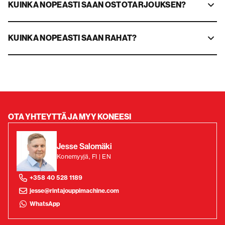
KUINKA NOPEASTI SAAN OSTOTARJOUKSEN?
KUINKA NOPEASTI SAAN RAHAT?
OTA YHTEYTTÄ JA MYY KONEESI
Jesse Salomäki
Konemyyjä, FI | EN
+358 40 528 1189
jesse@rintajouppimachine.com
WhatsApp