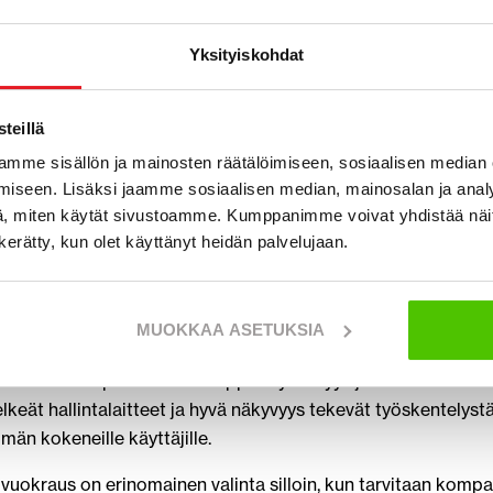
 soveltuvat hyvin ahtaisiin työskentely-ympäristöihin, kuten pi
äheisyyteen ja kohteisiin, joissa tilaa on rajallisesti. Tyypillis
Yksityiskohdat
ta ovat esimerkiksi piharakentaminen, salaojitus, kaapelointi
erustustyöt.
teillä
 minikaivurin saat käyttöösi juuri oikean kokoisen koneen t
mme sisällön ja mainosten räätälöimiseen, sosiaalisen median
 parantaa työn tehokkuutta ja helpottaa projektin suunnitte
iseen. Lisäksi jaamme sosiaalisen median, mainosalan ja analy
 sisältyy huollettu ja käyttövalmis kalusto, mikä vähentää 
, miten käytät sivustoamme. Kumppanimme voivat yhdistää näitä t
lia ja varmistaa sujuvan työskentelyn.
n kerätty, kun olet käyttänyt heidän palvelujaan.
ovat monipuolisia koneita, joita voidaan käyttää erilaisilla lisäl
at ja muut työvälineet mahdollistavat koneen sovittamisen eri
MUOKKAA ASETUKSIA
ikä lisää käyttömahdollisuuksia ja parantaa tuottavuutta.
nnittelussa painottuvat helppokäyttöisyys ja turvallisuus. 
lkeät hallintalaitteet ja hyvä näkyvyys tekevät työskentelyst
än kokeneille käyttäjille.
 vuokraus on erinomainen valinta silloin, kun tarvitaan kompa