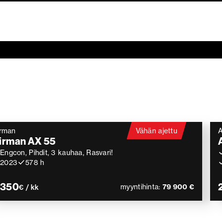
rman
Vähän ajettu
A
irman AX 55
Engcon, Pihdit, 3 kauhaa, Rasvari!
2023
578 h
 350
myyntihinta:
79 900 €
€ / kk