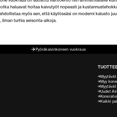
kone vuokraus on suosittu vaihtoehto niin ammattilaisille kuin 
, jotka haluavat hoitaa kaivutyöt nopeasti ja kustannustehokka
dollistaa myös sen, että käytössäsi on moderni kalusto juuri
t, ilman turhia seisonta-aikoja.
Pyöräkaivinkoneen vuokraus
TUOTTEE
Myytävät
Myy kone
Myytävät l
Uudet Air
Koneraho
Kaikki pa