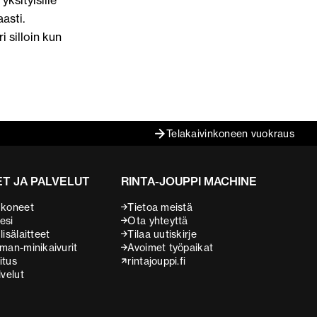
yksityisille
asti.
 silloin kun
Telakaivinkoneen vuokraus
T JA PALVELUT
RINTA-JOUPPI MACHINE
 koneet
Tietoa meistä
esi
Ota yhteyttä
isälaitteet
Tilaa uutiskirje
man-minikaivurit
Avoimet työpaikat
itus
rintajouppi.fi
lvelut