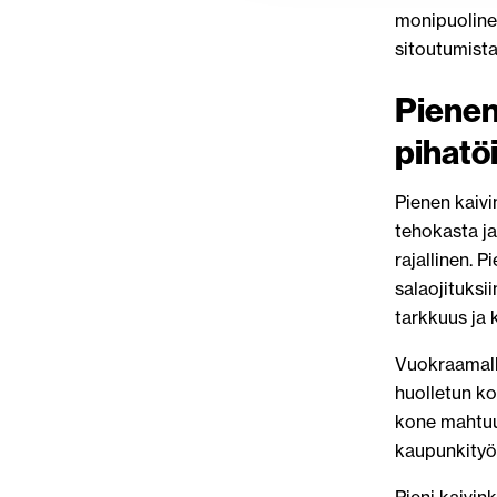
monipuolinen
sitoutumista
Pienen
pihatö
Pienen kaivi
tehokasta ja
rajallinen. 
salaojituksii
tarkkuus ja 
Vuokraamalla
huolletun k
kone mahtuu 
kaupunkityöm