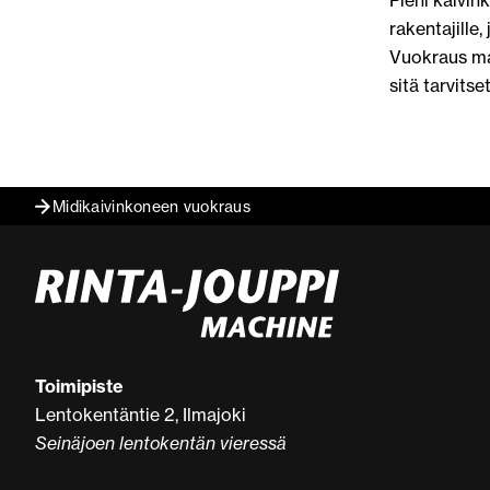
Pieni kaivin
rakentajille
Vuokraus mah
sitä tarvitse
Midikaivinkoneen vuokraus
Toimipiste
Lentokentäntie 2, Ilmajoki
Seinäjoen lentokentän vieressä