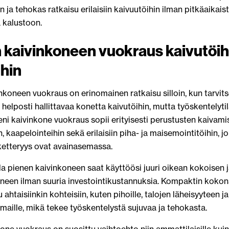
 ja tehokas ratkaisu erilaisiin kaivuutöihin ilman pitkäaikais
 kalustoon.
 kaivinkoneen vuokraus kaivutöihi
ihin
nkoneen vuokraus on erinomainen ratkaisu silloin, kun tarvits
 helposti hallittavaa konetta kaivutöihin, mutta työskentelyti
Pieni kaivinkone vuokraus sopii erityisesti perustusten kaivami
n, kaapelointeihin sekä erilaisiin piha- ja maisemointitöihin, j
ketteryys ovat avainasemassa.
 pienen kaivinkoneen saat käyttöösi juuri oikean kokoisen j
oneen ilman suuria investointikustannuksia. Kompaktin kokon
ahtaisiinkin kohteisiin, kuten pihoille, talojen läheisyyteen ja
aille, mikä tekee työskentelystä sujuvaa ja tehokasta.