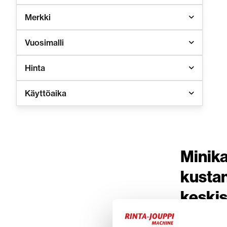
Merkki
Vuosimalli
Hinta
Käyttöaika
Minika
kustan
keskis
Minikaivurit