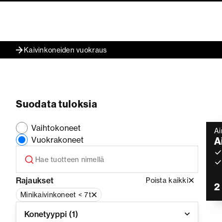
Kaivinkoneiden vuokraus
Suodata tuloksia
Vaihtokoneet
Ai
Vuokrakoneet
A
Rajaukset
Poista kaikki
2
Minikaivinkoneet < 7t
Konetyyppi
(1)