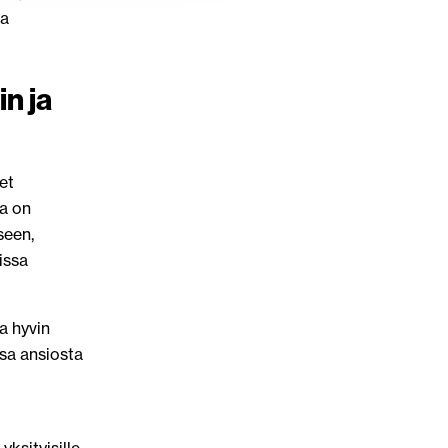
ta
n ja
et
la on
seen,
oissa
a hyvin
sa ansiosta