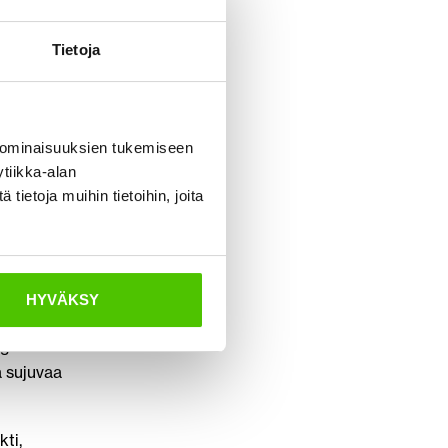
hoille,
iä
Tietoja
 ja
arpeesi
 ominaisuuksien tukemiseen
lua. Usein
tiikka-alan
huoltoon
ietoja muihin tietoihin, joita
aitteilla.
laisiin
HYVÄKSY
Ergonomiset
ä sujuvaa
kti,