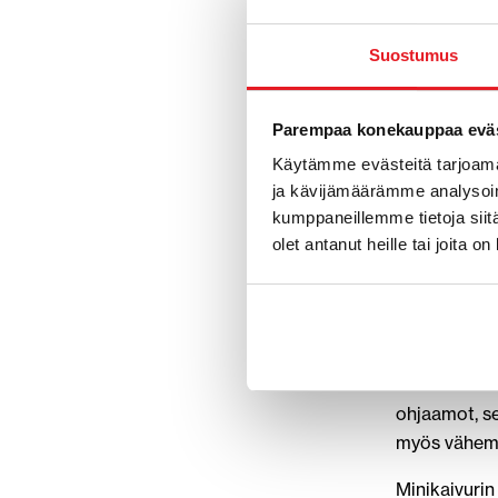
ansiosta. Ne
rakennusten l
Suostumus
käyttökohtei
pienemmät p
Parempaa konekauppaa eväs
Vuokraamalla
Käytämme evästeitä tarjoama
mukaan. Tämä
ja kävijämäärämme analysoim
vuokraukseen
kumppaneillemme tietoja siitä
liittyviä huo
olet antanut heille tai joita o
Minikaivurit 
Kauhat, kour
tehtäviin, m
Koneiden suu
ohjaamot, se
myös vähemm
Minikaivurin