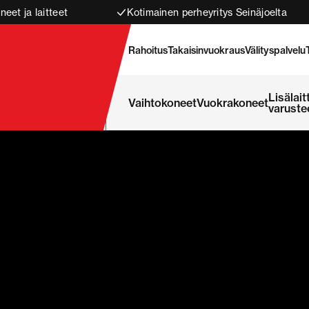
neet ja laitteet
Kotimainen perheyritys Seinäjoelta
Rahoitus
Takaisinvuokraus
Välityspalvelu
Lisälait
Vaihtokoneet
Vuokrakoneet
varuste