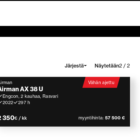
Näytetään
Järjestä
2 / 2
irman
Vähän ajettu
Airman AX 38 U
Engcon, 2 kauhaa, Rasvari
2022
297 h
2 350
myyntihinta:
57 500 €
€ / kk