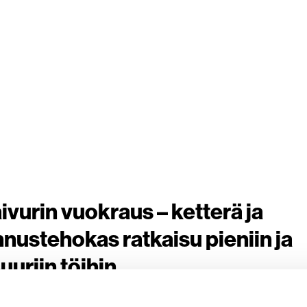
ivurin vuokraus – ketterä ja
nustehokas ratkaisu pieniin ja
uuriin töihin
 ovat erityisen suosittuja niiden pienen koon ja hyvän liikkuv