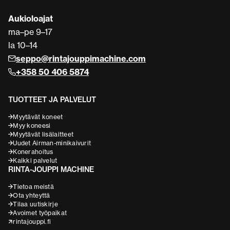
Aukioloajat
ma–pe 9–17
la 10–14
seppo@rintajouppimachine.com
+358 50 406 5874
TUOTTEET JA PALVELUT
Myytävät koneet
Myy koneesi
Myytävät lisälaitteet
Uudet Airman-minikaivurit
Konerahoitus
Kaikki palvelut
RINTA-JOUPPI MACHINE
Tietoa meistä
Ota yhteyttä
Tilaa uutiskirje
Avoimet työpaikat
rintajouppi.fi