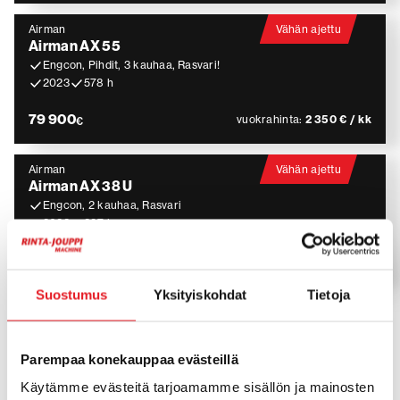
Airman
Vähän ajettu
Airman AX 55
Engcon, Pihdit, 3 kauhaa, Rasvari!
2023
578 h
79 900
vuokrahinta:
2 350 € / kk
€
Airman
Vähän ajettu
Airman AX 38 U
Engcon, 2 kauhaa, Rasvari
2022
297 h
57 500
vuokrahinta:
2 350 € / kk
€
Suostumus
Yksityiskohdat
Tietoja
Airman – kompaktit ja luotettavat
Parempaa konekauppaa evästeillä
minikaivinkoneet
Käytämme evästeitä tarjoamamme sisällön ja mainosten