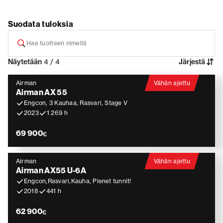
Suodata tuloksia
Näytetään
4 / 4
Järjestä
Airman
Vähän ajettu
Airman AX 55
Engcon, 3 Kauhaa, Rasvari, Stage V
2023
1 269 h
69 900
€
Airman
Vähän ajettu
Airman AX55 U-6A
Engcon,Rasvari,Kauha, Pienet tunnit!
2018
441 h
62 900
€