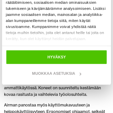
ammattikäyttöön
räätälöimiseen, sosiaalisen median ominaisuuksien
tukemiseen ja kävijämäärämme analysoimiseen. Lisäksi
Airmanin
minikaivinkoneet
on suunniteltu erityisesti
jaamme sosiaalisen median, mainosalan ja analytiikka-
tarkkuutta ja ketteryyttä vaativiin työtehtäviin. Ne
alan kumppaneillemme tietoja siitä, miten käytät
soveltuvat erinomaisesti ahtaisiin työympäristöihin,
sivustoamme. Kumppanimme voivat yhdistää näitä
kuten kaupunkiin, pihoille ja rakennusten läheisyyteen.
tietoja muihin tietoihin, joita olet antanut heille tai joita on
Kompakti koko yhdistettynä tehokkaaseen
kerätty, kun olet käyttänyt heidän palvelujaan.
suorituskykyyn tekee niistä ihanteellisen valinnan
monipuolisiin kaivuutöihin.
HYVÄKSY
Yksi Airmanin vahvuuksista on koneiden luotettava
tekniikka. Laadukkaat komponentit, vahva rakenne ja
MUOKKAA ASETUKSIA
huolellinen viimeistely takaavat pitkän käyttöiän ja
varman toiminnan myös intensiivisessä
ammattikäytössä. Koneet on suunniteltu kestämään
kovaa rasitusta ja vaihtelevia työolosuhteita.
Airman panostaa myös käyttömukavuuteen ja
helppokäyttöisyyteen. Ergonomiset ohjaamot, selkeät