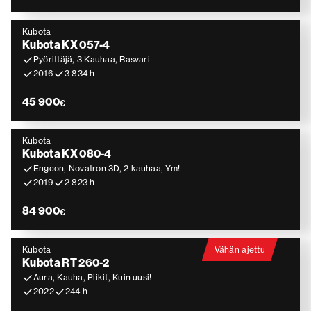
Kubota
Kubota KX 057-4
Pyörittäjä, 3 Kauhaa, Rasvari
2016
3 834 h
45 900
€
Kubota
Kubota KX 080-4
Engcon, Novatron 3D, 2 kauhaa, Ym!
2019
2 823 h
84 900
€
Kubota
Vähän ajettu
Kubota RT 260-2
Aura, Kauha, Piikit, Kuin uusi!
2022
244 h