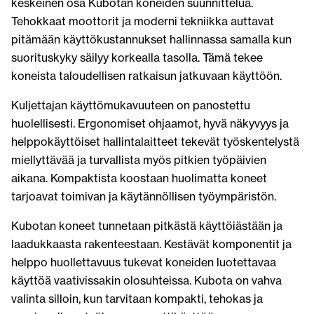
keskeinen osa Kubotan koneiden suunnittelua.
Tehokkaat moottorit ja moderni tekniikka auttavat
pitämään käyttökustannukset hallinnassa samalla kun
suorituskyky säilyy korkealla tasolla. Tämä tekee
koneista taloudellisen ratkaisun jatkuvaan käyttöön.
Kuljettajan käyttömukavuuteen on panostettu
huolellisesti. Ergonomiset ohjaamot, hyvä näkyvyys ja
helppokäyttöiset hallintalaitteet tekevät työskentelystä
miellyttävää ja turvallista myös pitkien työpäivien
aikana. Kompaktista koostaan huolimatta koneet
tarjoavat toimivan ja käytännöllisen työympäristön.
Kubotan koneet tunnetaan pitkästä käyttöiästään ja
laadukkaasta rakenteestaan. Kestävät komponentit ja
helppo huollettavuus tukevat koneiden luotettavaa
käyttöä vaativissakin olosuhteissa. Kubota on vahva
valinta silloin, kun tarvitaan kompakti, tehokas ja