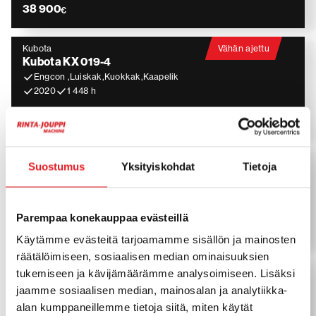
38 900
€
Kubota
Vähän ajettu
Kubota KX 019-4
Engcon ,Luiskak,Kuokkak,Kaapelik
2020
1 448 h
37 900
€
Kubota
Vähän ajettu
Suostumus
Yksityiskohdat
Tietoja
Kubota U 36-4
Engcon, 3 kauhaa, Rasvari
2022
1 329 h
Parempaa konekauppaa evästeillä
47 900
€
Käytämme evästeitä tarjoamamme sisällön ja mainosten
räätälöimiseen, sosiaalisen median ominaisuuksien
Kubota
Vähän ajettu
tukemiseen ja kävijämäärämme analysoimiseen. Lisäksi
Kubota KX 80-4
jaamme sosiaalisen median, mainosalan ja analytiikka-
Pyörittäjä, 3 kauhaa, Rasvari
alan kumppaneillemme tietoja siitä, miten käytät
2018
2 366 h