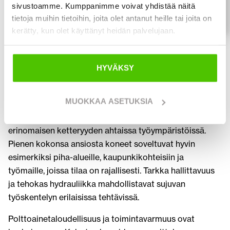
sivustoamme. Kumppanimme voivat yhdistää näitä
76 900
tietoja muihin tietoihin, joita olet antanut heille tai joita on
€
kerätty, kun olet käyttänyt heidän palvelujaan.
Kubota kompaktit ja tehokkaat
HYVÄKSY
koneet monipuoliseen käyttöön
MUOKKAA ASETUKSIA
Kubota on erityisen tunnettu minikaivinkoneistaan ja
kompakteista työkoneistaan, jotka tarjoavat
erinomaisen ketteryyden ahtaissa työympäristöissä.
Pienen kokonsa ansiosta koneet soveltuvat hyvin
esimerkiksi piha-alueille, kaupunkikohteisiin ja
työmaille, joissa tilaa on rajallisesti. Tarkka hallittavuus
ja tehokas hydrauliikka mahdollistavat sujuvan
työskentelyn erilaisissa tehtävissä.
Polttoainetaloudellisuus ja toimintavarmuus ovat