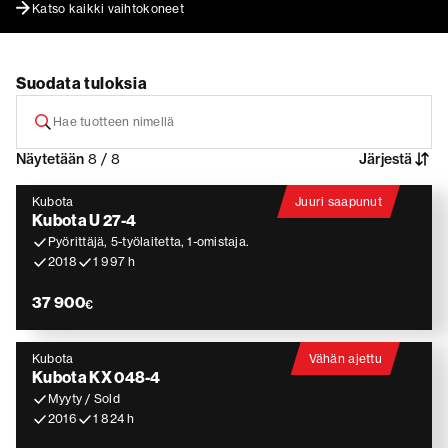
Katso kaikki vaihtokoneet
Suodata tuloksia
Näytetään
8 / 8
Järjestä
Kubota
Juuri saapunut
Kubota U 27-4
Pyörittäjä, 5-työlaitetta, 1-omistaja.
2018
1 997 h
37 900
€
Kubota
Vähän ajettu
Kubota KX 048-4
Myyty / Sold
2016
1 824 h