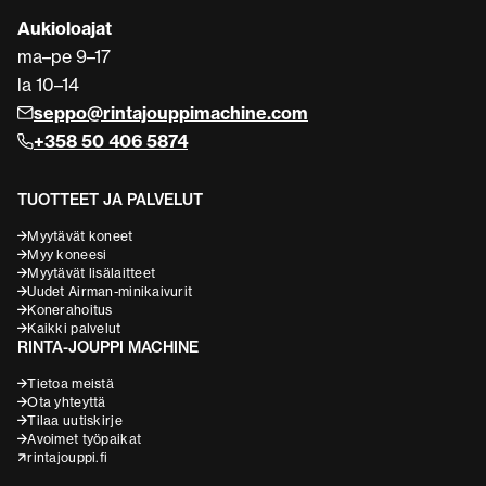
Aukioloajat
ma–pe 9–17
la 10–14
seppo@rintajouppimachine.com
+358 50 406 5874
TUOTTEET JA PALVELUT
Myytävät koneet
Myy koneesi
Myytävät lisälaitteet
Uudet Airman-minikaivurit
Konerahoitus
Kaikki palvelut
RINTA-JOUPPI MACHINE
Tietoa meistä
Ota yhteyttä
Tilaa uutiskirje
Avoimet työpaikat
rintajouppi.fi