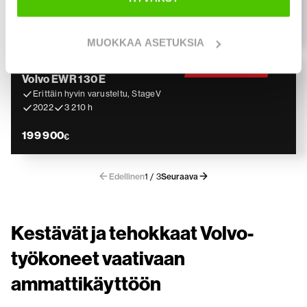
139 900
€
MUOKKAA ASETUKSIA
Volvo
Tuore vuosimalli
Volvo EWR 130 E
Erittäin hyvin varusteltu, StageV
2022
3 210 h
199 900
€
Edellinen
1 / 3
Seuraava
Kestävät ja tehokkaat Volvo-
työkoneet vaativaan
ammattikäyttöön