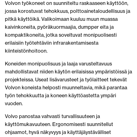
Volvon työkoneet on suunniteltu raskaaseen käyttöön,
jossa korostuvat tehokkuus, polttoainetaloudellisuus ja
pitkä käyttöikä. Valikoimaan kuuluu muun muassa
kaivinkoneita, pyöräkuormaajia, dumpper eita ja
kompaktikoneita, jotka soveltuvat monipuolisesti
erilaisiin työtehtäviin infrarakentamisesta
kiinteistönhoitoon.
Koneiden monipuolisuus ja laaja varusteltavuus
mahdollistavat niiden käytön erilaisissa ympäristöissä ja
projekteissa. Useat lisävarusteet ja työlaitteet tekevät
Volvon koneista helposti muunneltavia, mikä parantaa
työn tehokkuutta ja koneen käyttöastetta ympäri
vuoden.
Volvo panostaa vahvasti turvallisuuteen ja
käyttömukavuuteen. Ergonomisesti suunnitellut
ohjaamot, hyvä näkyvyys ja käyttäjäystävälliset