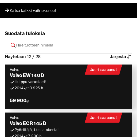
Katso kaikki vaihtokoneet
Suodata tuloksia
Näytetään
12 / 28
Järjestä
Volvo
Juuri saapunut
Volvo EW 140 D
Huippu varusteet!
2014
13 925 h
59 900
€
Volvo
Juuri saapunut
Volvo ECR 145 D
Pyörittäjä, Uusi alakerta!
2014
7 200 h