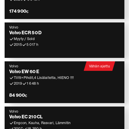
174 900
€
Volvo
Volvo ECR 50 D
Myyty / Sold
2015
5 017 h
Volvo
Vähän ajettu
Volvo EW 60 E
Tiltti+Pihdit,4 Lisälaitetta, HIENO !!!!
2019
1 648 h
84 900
€
Volvo
Volvo EC 210 CL
Engcon, Kauha, Rasvari, Lämmitin
2007
18 350 h