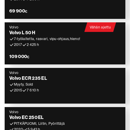
69 900
€
Volvo
Vähän ajettu
Volvo L 50 H
7-työlaitetta, rasvari, vipu-ohjaus,hieno!
2017
2 425 h
109 000
€
Volvo
Volvo ECR 235 EL
Myyty, Sold
2015
7 610 h
Volvo
Volvo EC 250 EL
PITKÄPUOMI, Liitin, Pyörittäjä
2020
5 943 h