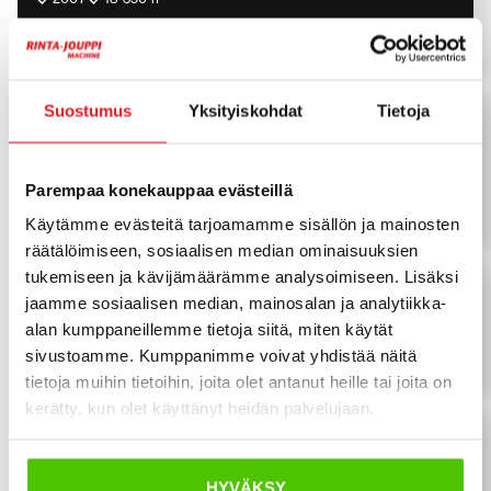
39 900
€
Volvo
Suostumus
Yksityiskohdat
Tietoja
Volvo EC 300 D
Uusi alakerta, 3D, Pyörittäjä, Kauha
2014
7 698 h
Parempaa konekauppaa evästeillä
104 900
€
Käytämme evästeitä tarjoamamme sisällön ja mainosten
räätälöimiseen, sosiaalisen median ominaisuuksien
tukemiseen ja kävijämäärämme analysoimiseen. Lisäksi
Volvo
Volvo L 90 H
jaamme sosiaalisen median, mainosalan ja analytiikka-
Rasvari, Hyvät renkaat, 1-omistaja!
alan kumppaneillemme tietoja siitä, miten käytät
2015
24 395 h
sivustoamme. Kumppanimme voivat yhdistää näitä
tietoja muihin tietoihin, joita olet antanut heille tai joita on
kerätty, kun olet käyttänyt heidän palvelujaan.
Volvo
Volvo L 60 H
4.äs hyd, CDC, Lock Up, Stage V
HYVÄKSY
2020
4 190 h