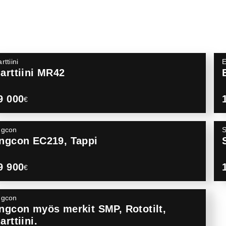
rttiini
arttiini MR42
9 000
€
ngcon
ngcon EC219, Tappi
9 900
€
ngcon
ngcon myös merkit SMP, Rototilt,
arttiini.