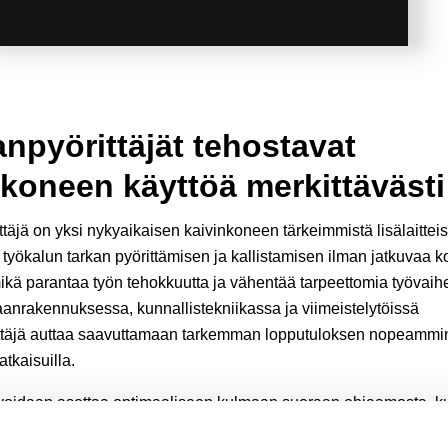
npyörittäjät tehostavat
nkoneen käyttöä merkittävästi
täjä on yksi nykyaikaisen kaivinkoneen tärkeimmistä lisälaitteis
 työkalun tarkan pyörittämisen ja kallistamisen ilman jatkuvaa 
mikä parantaa työn tehokkuutta ja vähentää tarpeettomia työvaihe
maanrakennuksessa, kunnallistekniikassa ja viimeistelytöissä
ttäjä auttaa saavuttamaan tarkemman lopputuloksen nopeammi
ratkaisuilla.
 voidaan asettaa optimaaliseen kulmaan suoraan ohjaamosta, kul
entelemään tehokkaammin myös haastavissa ja ahtaissa kohtei