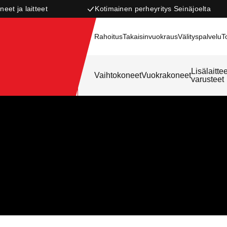
neet ja laitteet
Kotimainen perheyritys Seinäjoelta
Rahoitus
Takaisinvuokraus
Välityspalvelu
T
Lisälaittee
Vaihtokoneet
Vuokrakoneet
varusteet