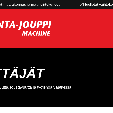
t maarakennus ja maansiirtokoneet
Huolletut vaihtoko
TTÄJÄT
tta, joustavuutta ja työtehoa vaativissa