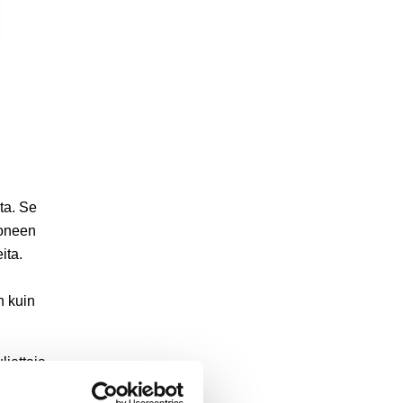
ta. Se
koneen
ita.
n kuin
jettaja
ssa. Samalla