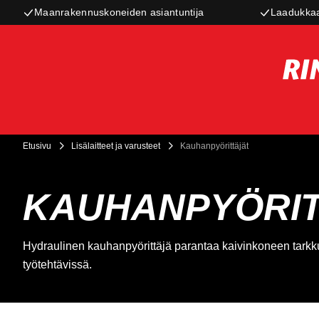
Maanrakennuskoneiden asiantuntija
Laadukkaa
Etusivu
Lisälaitteet ja varusteet
Kauhanpyörittäjät
KAUHANPYÖRI
Hydraulinen kauhanpyörittäjä parantaa kaivinkoneen tarkkuu
työtehtävissä.