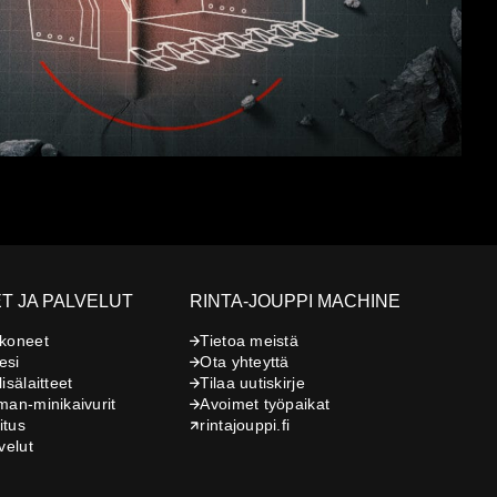
T JA PALVELUT
RINTA-JOUPPI MACHINE
 koneet
Tietoa meistä
esi
Ota yhteyttä
isälaitteet
Tilaa uutiskirje
man-minikaivurit
Avoimet työpaikat
itus
rintajouppi.fi
velut