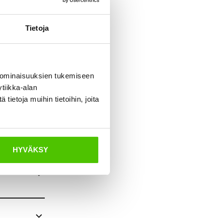
en
Tietoja
?
 ominaisuuksien tukemiseen
tiikka-alan
ET
ietoja muihin tietoihin, joita
HYVÄKSY
TAA