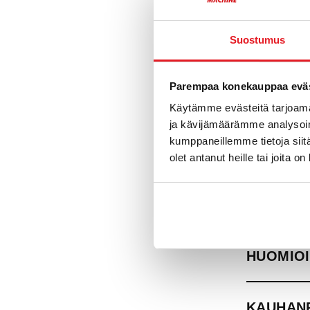
työmaan tuot
tarpeettomat 
Suostumus
MIKSI K
Parempaa konekauppaa eväs
Käytämme evästeitä tarjoama
ja kävijämäärämme analysoim
KAUHANP
kumppaneillemme tietoja siitä
olet antanut heille tai joita o
TUNNET
MITÄ KA
HUOMIO
KAUHAN