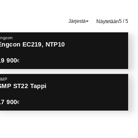
Järjestä
5 / 5
Näytetään
Engcon
Engcon EC219, NTP10
19 900
€
SMP
SMP ST22 Tappi
17 900
€