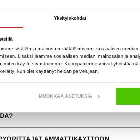
tavuus kasvaa ja polttoaineenkulutus voi vähentyä, koska kone
siirrot vähenevät.
Yksityiskohdat
AUHANPYÖRITTÄJÄ ON SUOSITTU LISÄLAITE
teillä
mme sisällön ja mainosten räätälöimiseen, sosiaalisen median
iseen. Lisäksi jaamme sosiaalisen median, mainosalan ja analy
YÖRITTÄJIEN YLEISIMMÄT KÄYTTÖKOHTE
, miten käytät sivustoamme. Kumppanimme voivat yhdistää näitä t
n kerätty, kun olet käyttänyt heidän palvelujaan.
UT KAUHANPYÖRITTÄJÄMERKIT
MUOKKAA ASETUKSIA
UHANPYÖRITTÄJÄÄ HANKITTAESSA KANNAT
IDA?
PYÖRITTÄJÄT AMMATTIKÄYTTÖÖN