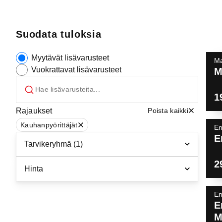
Suodata tuloksia
Myytävät lisävarusteet
Ma
Vuokrattavat lisävarusteet
M
1
Rajaukset
Poista kaikki
Kauhanpyörittäjät
E
E
Tarvikeryhmä
(1)
2
Hinta
E
E
M