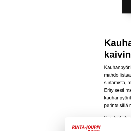
Kauha
kaivi
Kauhanpyörit
mahdollistaa
siirtämistä, 
Erityisesti 
kauhanpyöri
perinteisillä 
Kun työlaite
pystyy työsk