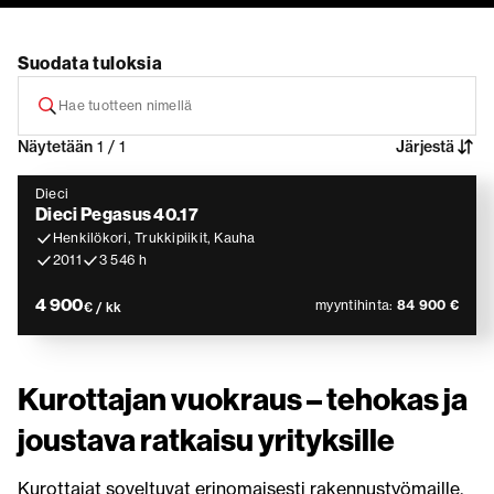
Suodata tuloksia
Näytetään
1 / 1
Järjestä
Dieci
Dieci Pegasus 40.17
Henkilökori, Trukkipiikit, Kauha
2011
3 546 h
4 900
myyntihinta:
84 900 €
€ / kk
Kurottajan vuokraus – tehokas ja
joustava ratkaisu yrityksille
Kurottajat soveltuvat erinomaisesti rakennustyömaille,