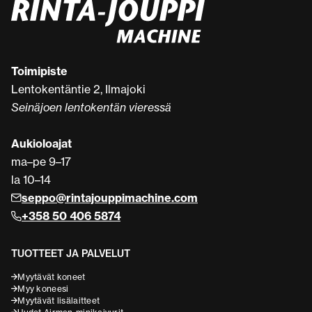
Toimipiste
Lentokentäntie 2, Ilmajoki
Seinäjoen lentokentän vieressä
Aukioloajat
ma–pe 9–17
la 10–14
seppo@rintajouppimachine.com
+358 50 406 5874
TUOTTEET JA PALVELUT
Myytävät koneet
Myy koneesi
Myytävät lisälaitteet