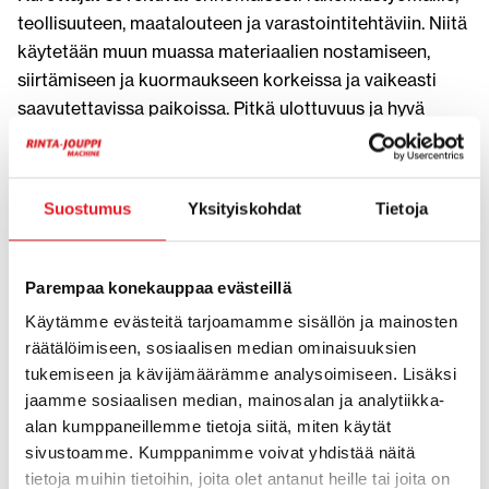
teollisuuteen, maatalouteen ja varastointitehtäviin. Niitä
käytetään muun muassa materiaalien nostamiseen,
siirtämiseen ja kuormaukseen korkeissa ja vaikeasti
saavutettavissa paikoissa. Pitkä ulottuvuus ja hyvä
nostokyky tekevät kurottajasta tehokkaan työkalun
monipuolisiin työtehtäviin.
Suostumus
Yksityiskohdat
Tietoja
Yrityksille suunnattu vuokraus tuo joustavuutta kaluston
käyttöön. Kurottaja voidaan ottaa käyttöön juuri
projektin tarpeen mukaan, mikä vähentää seisonta
Parempaa konekauppaa evästeillä
aikaa ja parantaa työmaan tehokkuutta. Tämä on
Käytämme evästeitä tarjoamamme sisällön ja mainosten
erityisen hyödyllistä lyhytaikaisissa projekteissa ja
räätälöimiseen, sosiaalisen median ominaisuuksien
sesonkiluonteisessa työssä.
tukemiseen ja kävijämäärämme analysoimiseen. Lisäksi
Kurottajien monikäyttöisyys perustuu laajaan
jaamme sosiaalisen median, mainosalan ja analytiikka-
lisälaitevalikoimaan. Trukkipiikit, kauhat ja
alan kumppaneillemme tietoja siitä, miten käytät
sivustoamme. Kumppanimme voivat yhdistää näitä
henkilönostokorit mahdollistavat koneen käytön
tietoja muihin tietoihin, joita olet antanut heille tai joita on
useisiin eri työvaiheisiin samalla työmaalla. Tämä lisää