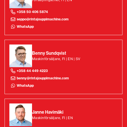
+358 50 406 5874
seppo@rintajouppimachine.com
WhatsApp
Benny Sundqvist
Maskinförsäljare, FI | EN | SV
+358 44 449 4223
benny@rintajouppimachine.com
WhatsApp
Janne Havimäki
Maskinförsäljare, FI | EN