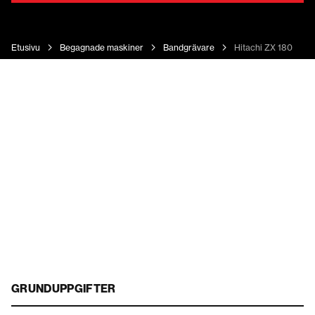
Etusivu
Begagnade maskiner
Bandgrävare
Hitachi ZX 180 LC
GRUNDUPPGIFTER