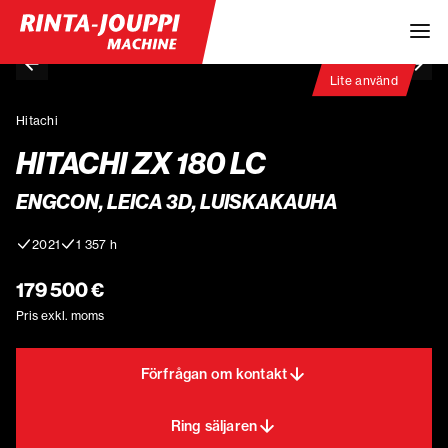
Lite använd
Hitachi
HITACHI ZX 180 LC
ENGCON, LEICA 3D, LUISKAKAUHA
2021
1 357 h
179 500 €
Pris exkl. moms
Förfrågan om kontakt
Ring säljaren