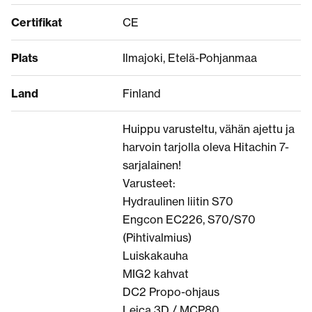
Certifikat
CE
Plats
Ilmajoki, Etelä-Pohjanmaa
Land
Finland
Huippu varusteltu, vähän ajettu ja
harvoin tarjolla oleva Hitachin 7-
sarjalainen!
Varusteet:
Hydraulinen liitin S70
Engcon EC226, S70/S70
(Pihtivalmius)
Luiskakauha
MIG2 kahvat
DC2 Propo-ohjaus
Leica 3D / MCP80