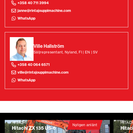
+358 40 711 3994
janne@rintajouppimachine.com
WhatsApp
Ville Hallström
Säljrepresentant, Nyland, FI | EN | SV
+358 40 064 6571
ville@rintajouppimachine.com
WhatsApp
HITACHI
HITAC
Nyligen anlänt
Hitachi ZX 135 US-6
Hitac