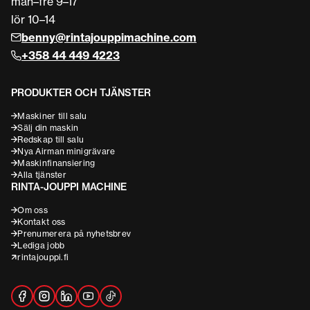
mån–fre 9–17
lör 10–14
benny@rintajouppimachine.com
+358 44 449 4223
PRODUKTER OCH TJÄNSTER
Maskiner till salu
Sälj din maskin
Redskap till salu
Nya Airman minigrävare
Maskinfinansiering
Alla tjänster
RINTA-JOUPPI MACHINE
Om oss
Kontakt oss
Prenumerera på nyhetsbrev
Lediga jobb
rintajouppi.fi