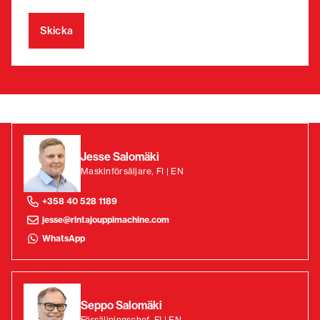
Jesse Salomäki
Maskinförsäljare, FI | EN
+358 40 528 1189
jesse@rintajouppimachine.com
WhatsApp
Seppo Salomäki
Försäljningschef, FI | EN