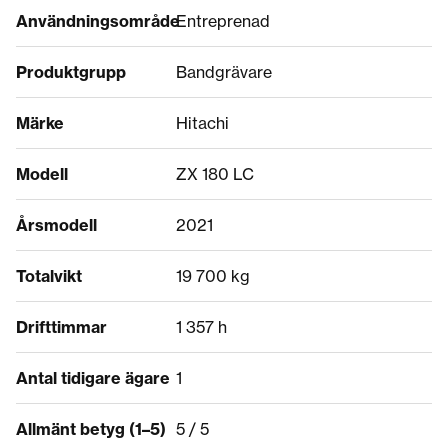
Användningsområde
Entreprenad
Produktgrupp
Bandgrävare
Märke
Hitachi
Modell
ZX 180 LC
Årsmodell
2021
Totalvikt
19 700 kg
Drifttimmar
1 357 h
Antal tidigare ägare
1
Allmänt betyg (1–5)
5 / 5