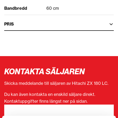
Bandbredd
60 cm
PRIS
KONTAKTA SÄLJAREN
Skicka meddelande till säljaren av Hitachi ZX 180 LC.
Du kan även kontakta en enskild säljare direkt.
Kontaktuppgifter finns längst ner på sidan.
”
(Obligatorisk)
” anger obligatoriska fält