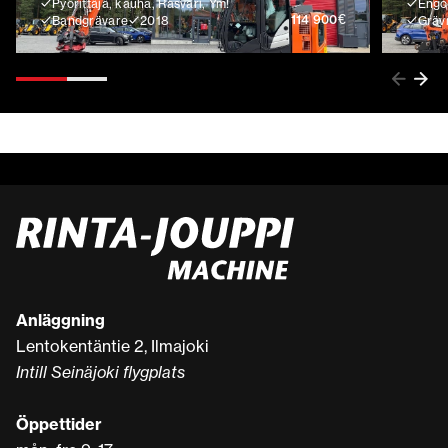
Pyörittäjä, kauha, Rasvari, Ym!
Engco
€
114 900
Bandgrävare
2018
Gräv
Anläggning
Lentokentäntie 2, Ilmajoki
Intill Seinäjoki flygplats
Öppettider