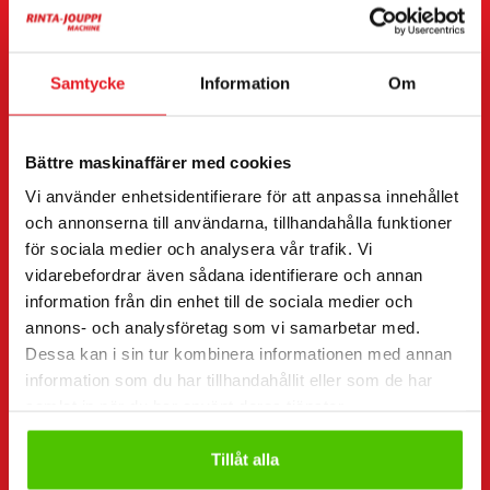
Jag vill
(Obligatorisk)
Köpa
Hyra
Samtycke
Information
Om
Begära mer information
Kontaktuppgifter
(Obligatorisk)
Bättre maskinaffärer med cookies
Förnamn *
Efternamn *
Vi använder enhetsidentifierare för att anpassa innehållet
och annonserna till användarna, tillhandahålla funktioner
för sociala medier och analysera vår trafik. Vi
vidarebefordrar även sådana identifierare och annan
Företagsnamn
FO-nummer
information från din enhet till de sociala medier och
annons- och analysföretag som vi samarbetar med.
Dessa kan i sin tur kombinera informationen med annan
Telefonnummer
information som du har tillhandahållit eller som de har
(Obligatorisk)
samlat in när du har använt deras tjänster.
Utan mellanslag (t.ex. +358401234567)
Tillåt alla