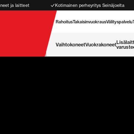
neet ja laitteet
Kotimainen perheyritys Seinäjoelta
Rahoitus
Takaisinvuokraus
Välityspalvelu
Lisälait
Vaihtokoneet
Vuokrakoneet
varuste