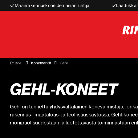
Maanrakennuskoneiden asiantuntija
Laadukkaa
Etusivu
Konemerkit
Gehl
GEHL‑KONEET
Gehl on tunnettu yhdysvaltalainen konevalmistaja, jonk
rakennus‑, maatalous‑ ja teollisuuskäytössä. Gehl‑kone
monipuolisuudestaan ja luotettavasta toiminnastaan eril