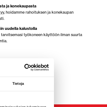
sta ja konekaupasta
ytyy, hoidamme rahoituksen ja konekaupan
ti.
in uudella kalustolla
 tarvitsemasi työkoneen käyttöön ilman suurta
ntia.
Tietoja
 ominaisuuksien tukemiseen