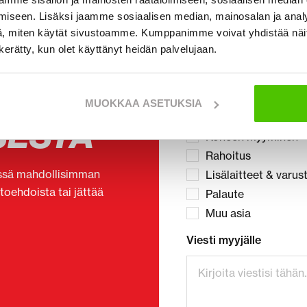
iseen. Lisäksi jaamme sosiaalisen median, mainosalan ja analy
, miten käytät sivustoamme. Kumppanimme voivat yhdistää näitä t
n kerätty, kun olet käyttänyt heidän palvelujaan.
Valitse aihe
Koneen ostaminen
MUOKKAA ASETUKSIA
Koneen vuokraamin
SESTA
Koneen myyminen
Rahoitus
essä mahdollisimman
Lisälaitteet & varus
htoehdoista tai jättää
Palaute
Muu asia
Viesti myyjälle