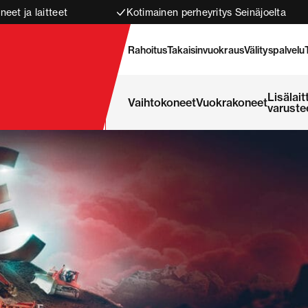
neet ja laitteet
Kotimainen perheyritys Seinäjoelta
Rahoitus
Takaisinvuokraus
Välityspalvelu
Lisälait
Vaihtokoneet
Vuokrakoneet
varuste