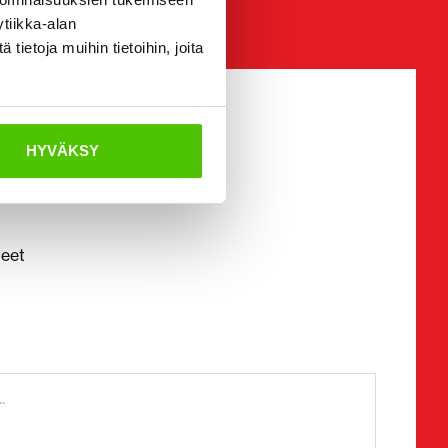
tiikka-alan
ietoja muihin tietoihin, joita
HYVÄKSY
en
teet