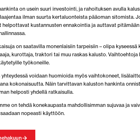
nkinta on usein suuri investointi, ja rahoituksen avulla kalu
i laajentaa ilman suurta kertaluonteista pääoman sitomista. 
 helpottavat kustannusten ennakointia ja auttavat pitämään
hallinnassa.
aisuja on saatavilla monenlaisiin tarpeisiin – olipa kyseessä 
ja, kurottaja, traktori tai muu raskas kalusto. Vaihtoehtoja l
käytetyille työkoneille.
yhteydessä voidaan huomioida myös vaihtokoneet, lisälaitte
ana kokonaisuutta. Näin tarvittavan kaluston hankinta onnis
an helposti yhdellä ratkaisulla.
mme on tehdä konekaupasta mahdollisimman sujuvaa ja vaiva
 saadaan nopeasti käyttöön.
onehakuun