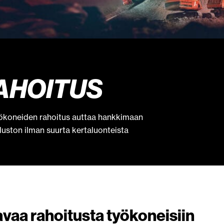
AHOITUS
Työkoneiden rahoitus auttaa hankkimaan
luston ilman suurta kertaluonteista
vaa rahoitusta työkoneisiin