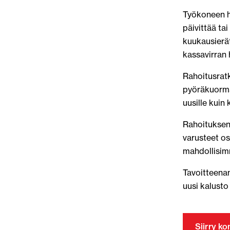
Työkoneen ha
päivittää ta
kuukausierät
kassavirran 
Rahoitusratk
pyöräkuormaa
uusille kuin 
Rahoituksen 
varusteet os
mahdollisimm
Tavoitteena
uusi kalusto
Siirry k