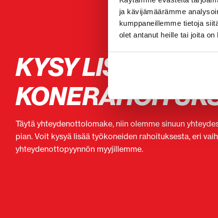
ja kävijämäärämme analysoim
kumppaneillemme tietoja siitä
olet antanut heille tai joita o
KYSY LISÄÄ
KONERAHOITUK
Täytä yhteydenottolomake, niin olemme sinuun yhteyd
pian. Voit kysyä lisää työkoneiden rahoituksesta, eri vai
yhteydenottopyynnön myyjillemme.