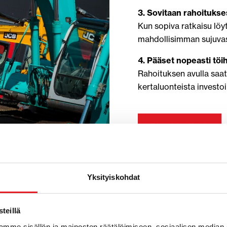
3. Sovitaan rahoitukse
Kun sopiva ratkaisu lö
mahdollisimman sujuvas
4. Pääset nopeasti töih
Rahoituksen avulla saat
kertaluonteista investoi
Ota yhteyttä
Yksityiskohdat
teillä
mme sisällön ja mainosten räätälöimiseen, sosiaalisen median