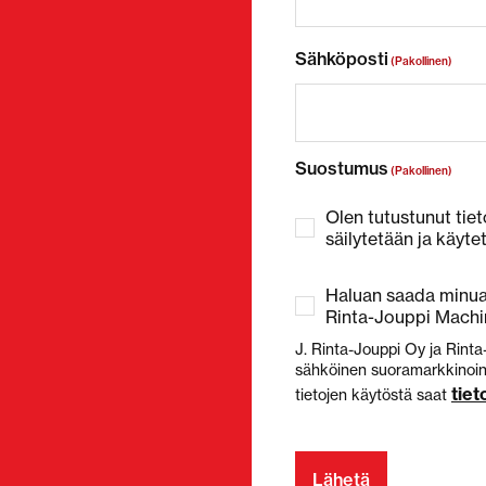
Sähköposti
(Pakollinen)
Suostumus
(Pakollinen)
Olen tutustunut tiet
säilytetään ja käyte
Haluan saada minua 
Rinta-Jouppi Machin
J. Rinta-Jouppi Oy ja Rinta
sähköinen suoramarkkinointi
tie
tietojen käytöstä saat