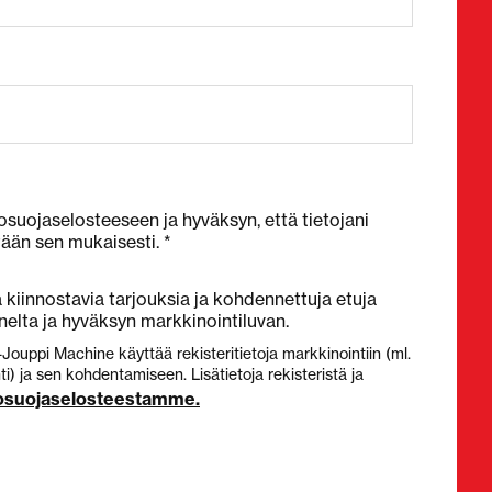
osuojaselosteeseen ja hyväksyn, että tietojani
tään sen mukaisesti. *
kiinnostavia tarjouksia ja kohdennettuja etuja
elta ja hyväksyn markkinointiluvan.
-Jouppi Machine käyttää rekisteritietoja markkinointiin (ml.
) ja sen kohdentamiseen. Lisätietoja rekisteristä ja
tosuojaselosteestamme.