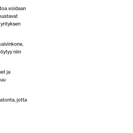
stoa voidaan
Joustavat
 yrityksen
kaivinkone,
öytyy niin
et ja
tuu
tonta, jotta