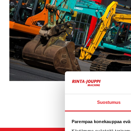
Suostumus
Parempaa konekauppaa eväs
Käytämme evästeitä tarjoama