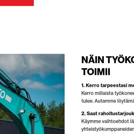
NÄIN TYÖK
TOIMII
1. Kerro tarpeestasi me
Kerro millaista työkone
tulee. Autamme löytämää
2. Saat rahoitustarjou
Käymme vaihtoehdot läp
yhteistyökumppaneide