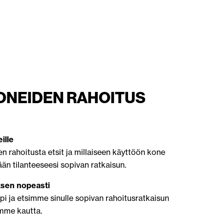
ONEIDEN RAHOITUS
ille
en rahoitusta etsit ja millaiseen käyttöön kone
n tilanteeseesi sopivan ratkaisun.
ksen nopeasti
i ja etsimme sinulle sopivan rahoitusratkaisun
mme kautta.