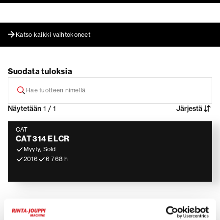
Katso kaikki vaihtokoneet
Suodata tuloksia
Näytetään
1 / 1
Järjestä
CAT
CAT 314 E LCR
Myyty, Sold
2016
6 768 h
CAT-kaivinkoneet, kuormaajat ja