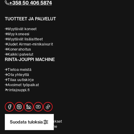
+358 50 406 5874
TUOTTEET JA PALVELUT
Myytävät koneet
Myy koneesi
Myytävät lisälaitteet
Uudet Airman-minikaivurit
Konerahoitus
Kaikki palvelut
RINTA-JOUPPI MACHINE
Tietoa meistä
Ota yhteyttä
Tilaa uutiskirje
Avoimet työpaikat
rintajouppi.fi
Rekisteriseloste
Evästeasetukset
Suodata tuloksia
2026 © Rinta-Jouppi Machine