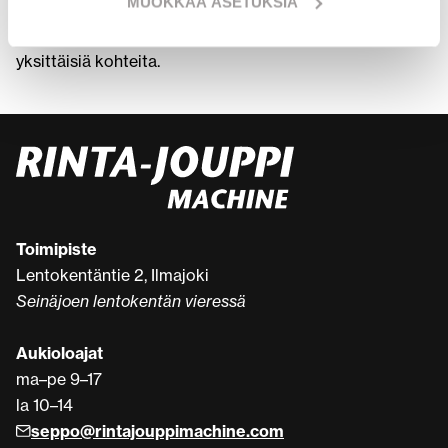
MUOKKAA ASETUKSIA
Caterpillar (CAT) -koneet. Voit tutustua tarkemmin eri
malleihin ja siirtyä katsomaan teknisiä tietoja sekä
yksittäisiä kohteita.
Toimipiste
Lentokentäntie 2, Ilmajoki
Seinäjoen lentokentän vieressä
Aukioloajat
ma–pe 9–17
la 10–14
seppo@rintajouppimachine.com