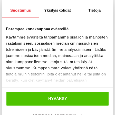
raskaat työkoneet
Suostumus
Yksityiskohdat
Tietoja
Caterpillar, yleisesti tunnettu nimellä CAT, on globaali
markkinajohtaja raskaissa työkoneissa. Valmistajan
koneet on suunniteltu äärimmäisiin olosuhteisiin, joissa
Parempaa konekauppaa evästeillä
tarvitaan maksimaalista suorituskykyä, kestävyyttä ja
Käytämme evästeitä tarjoamamme sisällön ja mainosten
toimintavarmuutta.
räätälöimiseen, sosiaalisen median ominaisuuksien
tukemiseen ja kävijämäärämme analysoimiseen. Lisäksi
CAT-mallistoon kuuluu laaja valikoima kaivinkoneita,
jaamme sosiaalisen median, mainosalan ja analytiikka-
pyöräkuormaajia, dumpperia sekä muita raskaita
alan kumppaneillemme tietoja siitä, miten käytät
työkoneita, joita käytetään erityisesti
sivustoamme. Kumppanimme voivat yhdistää näitä
maanrakennuksessa, infrarakentamisessa,
tietoja muihin tietoihin, joita olet antanut heille tai joita on
kaivostoiminnassa ja teollisuuden suurissa projekteissa.
kerätty, kun olet käyttänyt heidän palvelujaan.
Koneet ovat tunnettuja tehokkaista moottoreistaan,
edistyneestä teknologiastaan ja korkeasta
HYVÄKSY
jälleenmyyntiarvostaan.
Tältä sivulta löydät listattuna saatavilla olevat