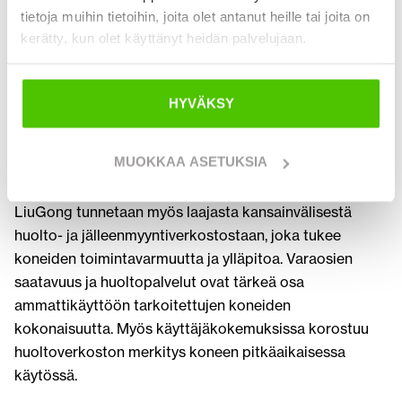
tietoja muihin tietoihin, joita olet antanut heille tai joita on
ratkaisuja kestävän rakentamisen tarpeisiin.
kerätty, kun olet käyttänyt heidän palvelujaan.
Kuljettajan käyttömukavuus on huomioitu koneiden
suunnittelussa. Ergonomiset ohjaamot, hyvä näkyvyys ja
selkeät hallintalaitteet tekevät työskentelystä turvallista
HYVÄKSY
ja miellyttävää myös pitkien työpäivien aikana. Tarkka
hallittavuus ja vakaus tukevat tehokasta työskentelyä
MUOKKAA ASETUKSIA
erilaisissa työtehtävissä ja vaihtelevissa olosuhteissa.
LiuGong tunnetaan myös laajasta kansainvälisestä
huolto- ja jälleenmyyntiverkostostaan, joka tukee
koneiden toimintavarmuutta ja ylläpitoa. Varaosien
saatavuus ja huoltopalvelut ovat tärkeä osa
ammattikäyttöön tarkoitettujen koneiden
kokonaisuutta. Myös käyttäjäkokemuksissa korostuu
huoltoverkoston merkitys koneen pitkäaikaisessa
käytössä.