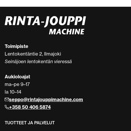
Toimipiste
Lentokentäntie 2, Ilmajoki
Seinäjoen lentokentän vieressä
Aukioloajat
ma–pe 9–17
la 10–14
seppo@rintajouppimachine.com
+358 50 406 5874
TUOTTEET JA PALVELUT