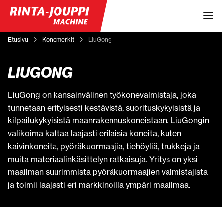
Etusivu
Konemerkit
LiuGong
LIUGONG
LiuGong on kansainvälinen työkonevalmistaja, joka
tunnetaan erityisesti kestävistä, suorituskykyisistä ja
kilpailukykyisistä maanrakennuskoneistaan. LiuGongin
valikoima kattaa laajasti erilaisia koneita, kuten
kaivinkoneita, pyöräkuormaajia, tiehöyliä, trukkeja ja
muita materiaalinkäsittelyn ratkaisuja. Yritys on yksi
maailman suurimmista pyöräkuormaajien valmistajista
ja toimii laajasti eri markkinoilla ympäri maailmaa.