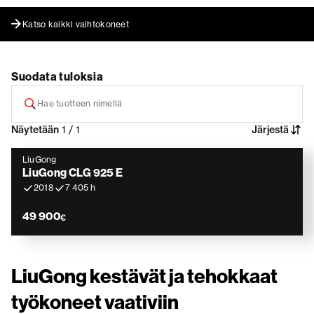
Katso kaikki vaihtokoneet
Suodata tuloksia
Näytetään
1 / 1
Järjestä
LiuGong
LiuGong CLG 925 E
2018
7 405 h
49 900
€
LiuGong kestävät ja tehokkaat
työkoneet vaativiin