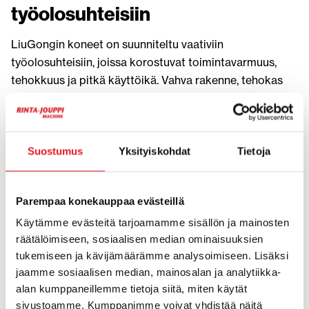
työolosuhteisiin
LiuGongin koneet on suunniteltu vaativiin
työolosuhteisiin, joissa korostuvat toimintavarmuus,
tehokkuus ja pitkä käyttöikä. Vahva rakenne, tehokas
hydrauliikka ja hyvä suorituskyky mahdollistavat
sujuvan työskentelyn niin maanrakennuksessa,
materiaalinkäsittelyssä kuin infrarakentamisessa.
Koneet soveltuvat erinomaisesti jatkuvaan
Suostumus
Yksityiskohdat
Tietoja
ammattikäyttöön erilaisissa ympäristöissä.
Moderni teknologia ja jatkuva tuotekehitys ovat
Parempaa konekauppaa evästeillä
keskeinen osa LiuGongin toimintaa. Yritys panostaa
Käytämme evästeitä tarjoamamme sisällön ja mainosten
voimakkaasti sähköisiin työkoneisiin,
räätälöimiseen, sosiaalisen median ominaisuuksien
polttoainetaloudellisuuteen ja älykkäisiin ratkaisuihin,
tukemiseen ja kävijämäärämme analysoimiseen. Lisäksi
jotka tukevat tehokasta ja ympäristöystävällistä
jaamme sosiaalisen median, mainosalan ja analytiikka-
työskentelyä. LiuGong on esitellyt useita
alan kumppaneillemme tietoja siitä, miten käytät
sivustoamme. Kumppanimme voivat yhdistää näitä
sähkökäyttöisiä koneita ja kehittänyt aktiivisesti uusia