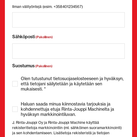
Ilman välilyöntejä (esim. +358401234567)
Sähköposti
(Pakollinen)
Suostumus
(Pakollinen)
Olen tutustunut tietosuojaselosteeseen ja hyväksyn,
että tietojani säilytetään ja käytetään sen
mukaisesti. *
Haluan saada minua kiinnostavia tarjouksia ja
kohdennettuja etuja Rinta-Jouppi Machinelta ja
hyväksyn markkinointiluvan.
J. Rinta-Jouppi Oy ja Rinta-Jouppi Machine käyttää
rekisteritietoja markkinointiin (ml. sähköinen suoramarkkinointi)
ja sen kohdentamiseen. Lisätietoja rekisteristä ja tietojen