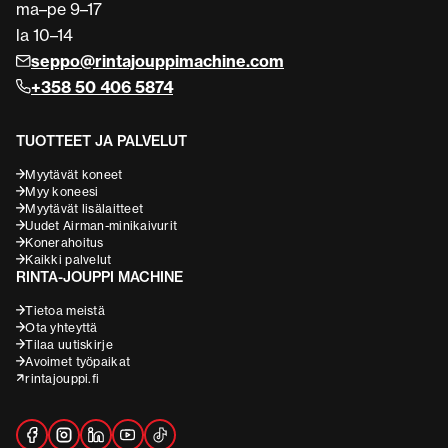
ma–pe 9–17
la 10–14
seppo@rintajouppimachine.com
+358 50 406 5874
TUOTTEET JA PALVELUT
Myytävät koneet
Myy koneesi
Myytävät lisälaitteet
Uudet Airman-minikaivurit
Konerahoitus
Kaikki palvelut
RINTA-JOUPPI MACHINE
Tietoa meistä
Ota yhteyttä
Tilaa uutiskirje
Avoimet työpaikat
rintajouppi.fi