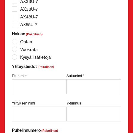
AX33U-7
AX38U-7
AX48U-7
AX55U-7
Haluan
(Pakollinen)
Ostaa
Vuokrata
Kysyä lisätietoja
Yhteystiedot
(Pakollinen)
Etunimi *
Sukunimi *
Yrityksen nimi
Y-tunnus
Puhelinnumero
(Pakollinen)