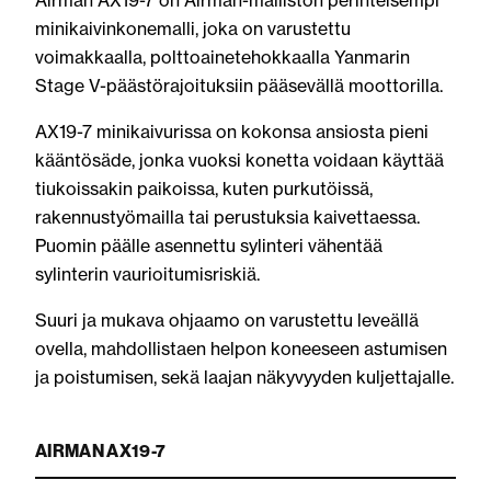
Airman AX19-7 on Airman-malliston perinteisempi
minikaivinkonemalli, joka on varustettu
voimakkaalla, polttoainetehokkaalla Yanmarin
Stage V-päästörajoituksiin pääsevällä moottorilla.
AX19-7 minikaivurissa on kokonsa ansiosta pieni
kääntösäde, jonka vuoksi konetta voidaan käyttää
tiukoissakin paikoissa, kuten purkutöissä,
rakennustyömailla tai perustuksia kaivettaessa.
Puomin päälle asennettu sylinteri vähentää
sylinterin vaurioitumisriskiä.
Suuri ja mukava ohjaamo on varustettu leveällä
ovella, mahdollistaen helpon koneeseen astumisen
ja poistumisen, sekä laajan näkyvyyden kuljettajalle.
AIRMAN AX19-7