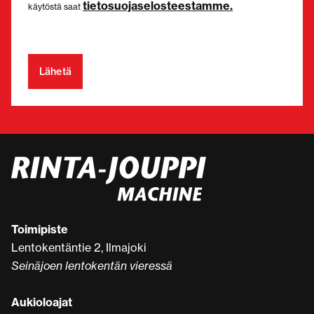
tietosuojaselosteestamme.
käytöstä saat
Toimipiste
Lentokentäntie 2, Ilmajoki
Seinäjoen lentokentän vieressä
Aukioloajat