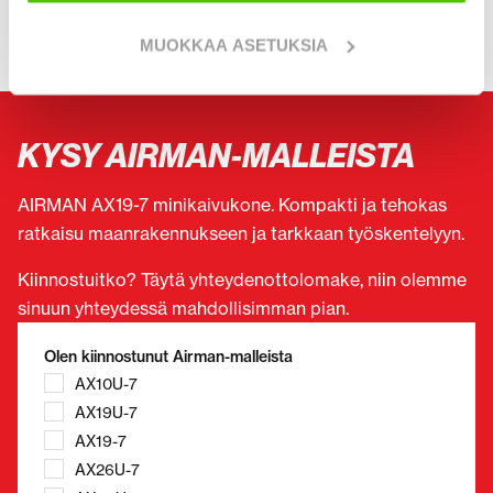
MUOKKAA ASETUKSIA
KYSY AIRMAN-MALLEISTA
AIRMAN AX19-7 minikaivukone. Kompakti ja tehokas
ratkaisu maanrakennukseen ja tarkkaan työskentelyyn.
Kiinnostuitko? Täytä yhteydenottolomake, niin olemme
sinuun yhteydessä mahdollisimman pian.
Olen kiinnostunut Airman-malleista
AX10U-7
AX19U-7
AX19-7
AX26U-7