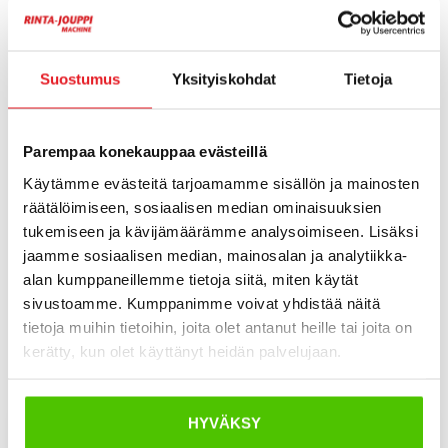
Tehokas moottori ja luotettava hydrauliikka takaavat
hyvän kaivutehon sekä tasaisen ja hallitun työskentelyn.
Suostumus
Yksityiskohdat
Tietoja
Kone toimii tehokkaasti myös rajallisissa tiloissa ilman
kompromisseja suorituskyvyssä.
Parempaa konekauppaa evästeillä
Kompakti rakenne mahdollistaa erinomaisen
ketteryyden, mikä helpottaa työskentelyä
Käytämme evästeitä tarjoamamme sisällön ja mainosten
kaupunkiympäristössä, pihoilla ja rakennusten
räätälöimiseen, sosiaalisen median ominaisuuksien
tukemiseen ja kävijämäärämme analysoimiseen. Lisäksi
läheisyydessä.
jaamme sosiaalisen median, mainosalan ja analytiikka-
Laaja lisälaitevalikoima tekee AX19-7:stä monipuolisen
alan kumppaneillemme tietoja siitä, miten käytät
työkalun useisiin eri tehtäviin. Ergonominen ohjaamo ja
sivustoamme. Kumppanimme voivat yhdistää näitä
selkeät hallintalaitteet lisäävät käyttömukavuutta ja
tietoja muihin tietoihin, joita olet antanut heille tai joita on
kerätty, kun olet käyttänyt heidän palvelujaan.
turvallisuutta.
HYVÄKSY
Esite: Airman AX19-7 (EN) – (PDF)
4 Mt