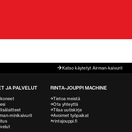
Katso käytetyt Airman-kaivurit
T JA PALVELUT
RINTA-JOUPPI MACHINE
 koneet
Tietoa meistä
esi
Ota yhteyttä
isälaitteet
Tilaa uutiskirje
man-minikaivurit
Avoimet työpaikat
itus
rintajouppi.fi
lvelut