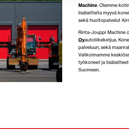
Machine
. Olemme kotim
lisälaitteita myyvä kon
sekä huoltopalvelut Air
Rinta-Jouppi Machine 
Oy
autoliikeketjua. Ko
palveluun, sekä maanra
Valikoimamme keskiöss
työkoneet ja lisälaittee
Suomeen.