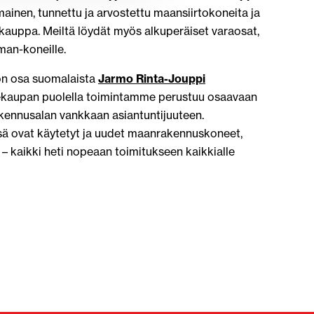
ainen, tunnettu ja arvostettu maansiirtokoneita ja
ekauppa. Meiltä löydät myös alkuperäiset varaosat,
man-koneille.
on osa suomalaista
Jarmo Rinta-Jouppi
nekaupan puolella toimintamme perustuu osaavaan
kennusalan vankkaan asiantuntijuuteen.
ä ovat käytetyt ja uudet maanrakennuskoneet,
t – kaikki heti nopeaan toimitukseen kaikkialle