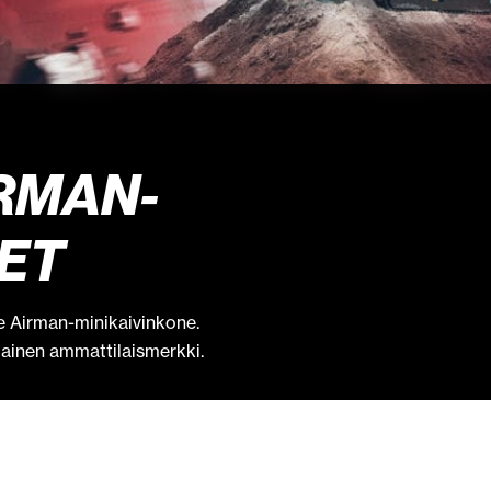
RMAN-
ET
se Airman-minikaivinkone.
ainen ammattilaismerkki.