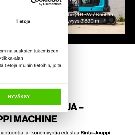
Airman AX55U-7
Paino 5310 kg / Mitattu teho 29.1 kW / Kauhan
tilavuus 0.11 ISO / Kaivuusyvyys 3.830 m
Tietoja
 ominaisuuksien tukemiseen
tiikka-alan
ietoja muihin tietoihin, joita
HYVÄKSY
N MAAHANTUOJA –
PPI MACHINE
ntuontia ja -konemyyntiä edustaa
Rinta-Jouppi