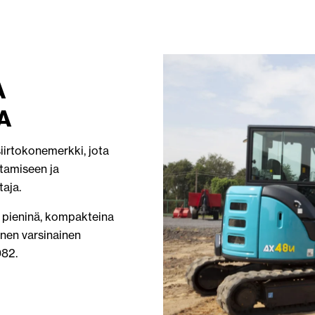
A
A
iirtokonemerkki, jota
ntamiseen ja
taja.
 pieninä, kompakteina
nen varsinainen
982.