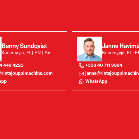
Benny Sundqvist
Janne Havimä
Konemyyjä, FI | EN | SV
Konemyyjä, FI | 
4 449 4223
+358 40 711 3994
rintajouppimachine.com
janne@rintajouppimachi
App
WhatsApp