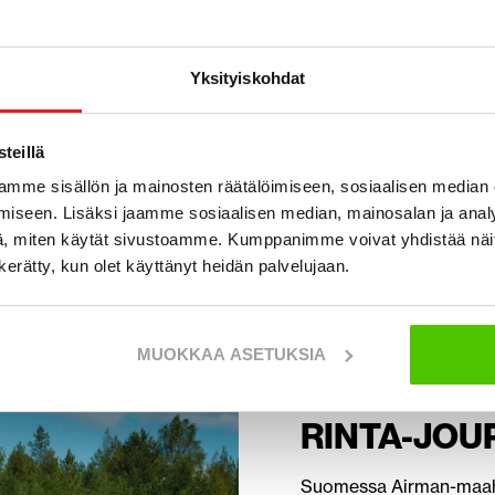
Airman AX33U-7
Paino 3720 kg / Mitattu teho 18.8 kW / Kauhan
tilavuus 0.08 ISO / Kaivuusyvyys 3.130 m
Yksityiskohdat
teillä
mme sisällön ja mainosten räätälöimiseen, sosiaalisen median
iseen. Lisäksi jaamme sosiaalisen median, mainosalan ja analy
, miten käytät sivustoamme. Kumppanimme voivat yhdistää näitä t
n kerätty, kun olet käyttänyt heidän palvelujaan.
MUOKKAA ASETUKSIA
VIRALLINE
RINTA-JOU
Suomessa Airman-maaha