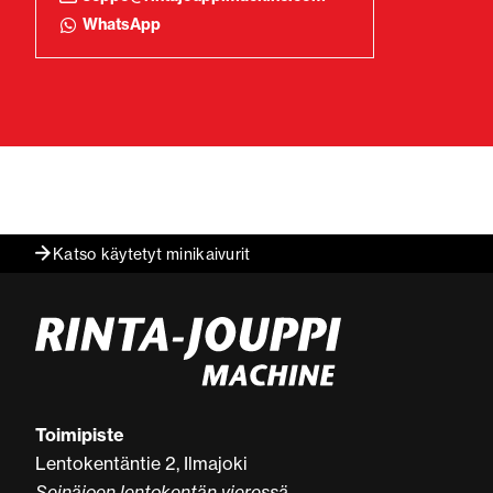
WhatsApp
Katso käytetyt minikaivurit
Toimipiste
Lentokentäntie 2, Ilmajoki
Seinäjoen lentokentän vieressä