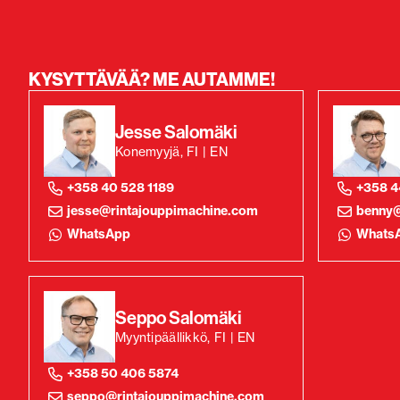
KYSYTTÄVÄÄ? ME AUTAMME!
Jesse Salomäki
Konemyyjä, FI | EN
+358 40 528 1189
+358 4
jesse@rintajouppimachine.com
benny@
WhatsApp
Whats
Seppo Salomäki
Myyntipäällikkö, FI | EN
+358 50 406 5874
seppo@rintajouppimachine.com