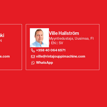
Ville Hallström
ki
Myyntiedustaja, Uusimaa, FI
EN
| EN | SV
+358 40 064 6571
ne.com
ville@rintajouppimachine.com
WhatsApp