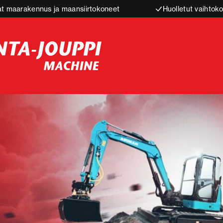
t maarakennus ja maansiirtokoneet
Huolletut vaihtoko