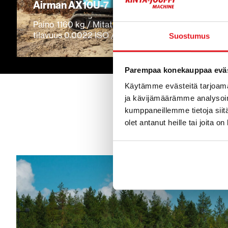
Airman AX10U-7
Paino 1160 kg / Mitattu teho 9.5 kW / Kauhan
tilavuus 0.0022 ISO / Kaivuusyvyys 1.780 m
Suostumus
Parempaa konekauppaa eväs
Käytämme evästeitä tarjoama
ja kävijämäärämme analysoim
kumppaneillemme tietoja siitä
olet antanut heille tai joita o