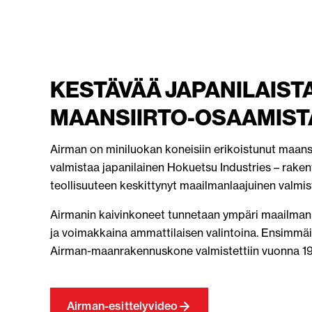
KESTÄVÄÄ JAPANILAIST
MAANSIIRTO-OSAAMIST
Airman on miniluokan koneisiin erikoistunut maans
valmistaa japanilainen Hokuetsu Industries – rake
teollisuuteen keskittynyt maailmanlaajuinen valmis
Airmanin kaivinkoneet tunnetaan ympäri maailman
ja voimakkaina ammattilaisen valintoina. Ensimmäi
Airman-maanrakennuskone valmistettiin vuonna 1
Airman-esittelyvideo