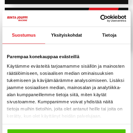
Yanmar
Vähän ajettu
Yanmar Vio 50
Pyörittäjä, Luiskakauha
2018
1 921 h
Suostumus
Yksityiskohdat
Tietoja
46 900
€
Parempaa konekauppaa evästeillä
Yanmar – luotettavat ja
Käytämme evästeitä tarjoamamme sisällön ja mainosten
räätälöimiseen, sosiaalisen median ominaisuuksien
tehokkaat työkoneet
tukemiseen ja kävijämäärämme analysoimiseen. Lisäksi
jaamme sosiaalisen median, mainosalan ja analytiikka-
ammattikäyttöön
alan kumppaneillemme tietoja siitä, miten käytät
sivustoamme. Kumppanimme voivat yhdistää näitä
Yanmarin mallisto kattaa muun muassa
tietoja muihin tietoihin, joita olet antanut heille tai joita on
minikaivinkoneita, kompaktikuormaajia ja muita
kerätty, kun olet käyttänyt heidän palvelujaan.
työkoneita, jotka soveltuvat monipuolisesti
rakennusalan, maanrakennuksen, maatalouden ja