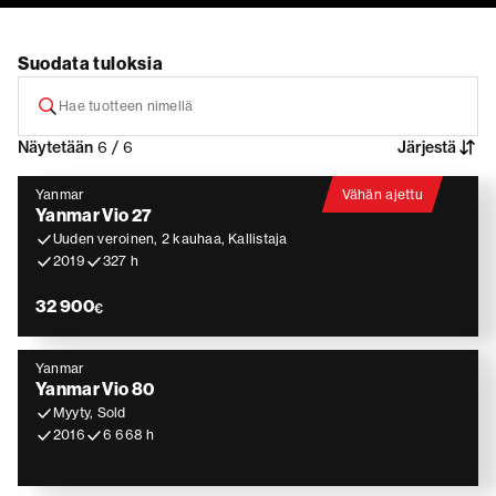
Suodata tuloksia
Näytetään
6 / 6
Järjestä
Yanmar
Vähän ajettu
Yanmar Vio 27
Uuden veroinen, 2 kauhaa, Kallistaja
2019
327 h
32 900
€
Yanmar
Yanmar Vio 80
Myyty, Sold
2016
6 668 h