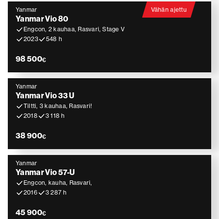
Yanmar
Vähän ajettu
Yanmar Vio 80
Engcon, 2 kauhaa, Rasvari, Stage V
2023
548 h
98 500
€
Yanmar
Yanmar Vio 33 U
Tiltti, 3 kauhaa, Rasvari!
2018
3 118 h
38 900
€
Yanmar
Yanmar Vio 57-U
Engcon, kauha, Rasvari,
2016
3 287 h
45 900
€