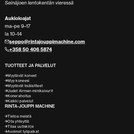
Seinäjoen lentokentän vieressä
Aukioloajat
ma–pe 9–17
la 10–14
seppo@rintajouppimachine.com
+358 50 406 5874
TUOTTEET JA PALVELUT
Myytävät koneet
Myy koneesi
Myytävät lisälaitteet
Uudet Airman-minikaivurit
Konerahoitus
Kaikki palvelut
RINTA-JOUPPI MACHINE
Tietoa meistä
Ota yhteyttä
Tilaa uutiskirje
Avoimet työpaikat