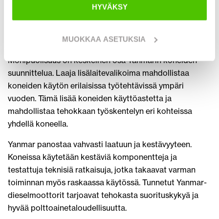
kiinteistönhoidon tehtäviin. Koneet ovat erityisen
HYVÄKSY
suosittuja niiden kompaktin koon ja erinomaisen
hallittavuuden ansiosta, mikä tekee niistä ihanteellisia
ahtaisiin työskentely-ympäristöihin.
MUOKKAA ASETUKSIA
Monipuolisuus on keskeinen osa Yanmarin koneiden
suunnittelua. Laaja lisälaitevalikoima mahdollistaa
koneiden käytön erilaisissa työtehtävissä ympäri
vuoden. Tämä lisää koneiden käyttöastetta ja
mahdollistaa tehokkaan työskentelyn eri kohteissa
yhdellä koneella.
Yanmar panostaa vahvasti laatuun ja kestävyyteen.
Koneissa käytetään kestäviä komponentteja ja
testattuja teknisiä ratkaisuja, jotka takaavat varman
toiminnan myös raskaassa käytössä. Tunnetut Yanmar-
dieselmoottorit tarjoavat tehokasta suorituskykyä ja
hyvää polttoainetaloudellisuutta.