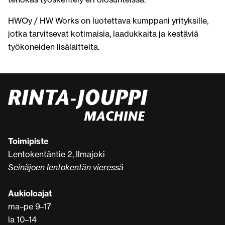
HWOy / HW Works on luotettava kumppani yrityksille,
jotka tarvitsevat kotimaisia, laadukkaita ja kestäviä
työkoneiden lisälaitteita.
Toimipiste
Lentokentäntie 2, Ilmajoki
Seinäjoen lentokentän vieressä
Aukioloajat
ma–pe 9–17
la 10–14