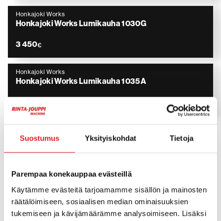
Honkajoki Works
Honkajoki Works Lumikauha 1030G
3 450
€
Honkajoki Works
Honkajoki Works Lumikauha 1035A
4 350
€
Suostumus
Yksityiskohdat
Tietoja
Honkajoki Works – HWOy on
kotimainen valmistaja
Parempaa konekauppaa evästeillä
maanrakennuskoneiden
Käytämme evästeitä tarjoamamme sisällön ja mainosten
lisälaitteille
räätälöimiseen, sosiaalisen median ominaisuuksien
tukemiseen ja kävijämäärämme analysoimiseen. Lisäksi
Honkajoki Works, tunnetaan myös nimillä HWOy ja HW