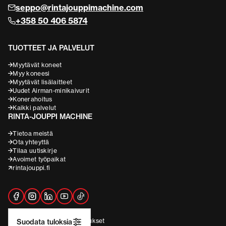
seppo@rintajouppimachine.com
+358 50 406 5874
TUOTTEET JA PALVELUT
Myytävät koneet
Myy koneesi
Myytävät lisälaitteet
Uudet Airman-minikaivurit
Konerahoitus
Kaikki palvelut
RINTA-JOUPPI MACHINE
Tietoa meistä
Ota yhteyttä
Tilaa uutiskirje
Avoimet työpaikat
rintajouppi.fi
Rekisteriseloste
Evästeasetukset
Suodata tuloksia