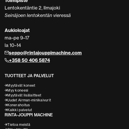
Toimipiste
Lentokentäntie 2, Ilmajoki
Seinäjoen lentokentän vieressä
Aukioloajat
ma–pe 9–17
la 10–14
seppo@rintajouppimachine.com
+358 50 406 5874
TUOTTEET JA PALVELUT
Myytävät koneet
Myy koneesi
Myytävät lisälaitteet
Uudet Airman-minikaivurit
Konerahoitus
Kaikki palvelut
RINTA-JOUPPI MACHINE
Tietoa meistä