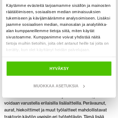
kunnossapitoon. Niitä käytetään muun muassa
Käytämme evästeitä tarjoamamme sisällön ja mainosten
räätälöimiseen, sosiaalisen median ominaisuuksien
siirtotöihin, auraukseen, hiekoitukseen, niittoon ja
tukemiseen ja kävijämäärämme analysoimiseen. Lisäksi
erilaisiin työmaatehtäviin. Monipuolisuus tekee
jaamme sosiaalisen median, mainosalan ja analytiikka-
traktorista erinomaisen työkalun ympärivuotiseen
alan kumppaneillemme tietoja siitä, miten käytät
käyttöön.
sivustoamme. Kumppanimme voivat yhdistää näitä
tietoja muihin tietoihin, joita olet antanut heille tai joita on
Yrityksille suunnattu vuokraus tuo joustavuutta kaluston
kerätty, kun olet käyttänyt heidän palvelujaan.
hallintaan. Traktori voidaan vuokrata lyhytaikaisiin
projekteihin tai pidempään käyttöön sesonkien ajaksi,
mikä mahdollistaa resurssien tehokkaan
HYVÄKSY
kohdentamisen ja vähentää seisonta-aikoja. Tämä on
erityisen hyödyllistä vaihtelevissa työmaatilanteissa ja
kausiluonteisessa työssä.
MUOKKAA ASETUKSIA
Traktorit ovat erittäin monikäyttöisiä koneita, joita
voidaan varustella erilaisilla lisälaitteilla. Perävaunut,
aurat, hiekoittimet ja muut työlaitteet mahdollistavat
traktorin käytön useisiin eri työtehtäviin. Tämä lisää