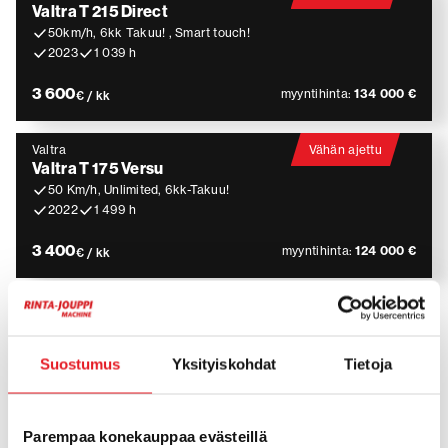
Valtra T 215 Direct
50km/h, 6kk Takuu! , Smart touch!
2023
1 039 h
3 600
myyntihinta:
134 000 €
€ / kk
Valtra
Vähän ajettu
Valtra T 175 Versu
50 Km/h, Unlimited, 6kk-Takuu!
2022
1 499 h
3 400
myyntihinta:
124 000 €
€ / kk
Traktorin vuokraus – joustava ja
Suostumus
Yksityiskohdat
Tietoja
monipuolinen ratkaisu yrittäjille
Traktorit soveltuvat laajasti erilaisiin käyttökohteisiin,
Parempaa konekauppaa evästeillä
kuten maatalouteen, urakointiin, kiinteistönhoitoon ja