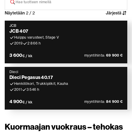
Näytetään
2 / 2
Järjestä
JCB
JCB 407
Huippu varusteet, Stage V
2019
2 866 h
3 600
myyntihinta:
69 900 €
€ / kk
Dieci
Dieci Pegasus 40.17
Henkilökori, Trukkipiikit, Kauha
2011
3 546 h
4 900
myyntihinta:
84 900 €
€ / kk
Kuormaajan vuokraus – tehokas