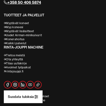
+358 50 406 5874
TUOTTEET JA PALVELUT
Myytävät koneet
Myy koneesi
Myytävät lisälaitteet
Uudet Airman-minikaivurit
Konerahoitus
Kaikki palvelut
RINTA-JOUPPI MACHINE
Tietoa meistä
Ota yhteyttä
Tilaa uutiskirje
Avoimet työpaikat
rintajouppi.fi
Rekisteriseloste
Evästeasetukset
Suodata tuloksia
2026 © Rinta-Jouppi Machine