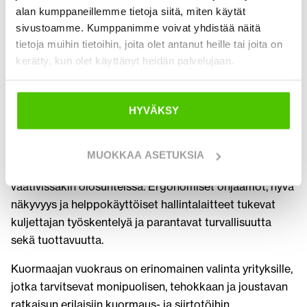
vaihtelevissa työmaatilanteissa.
alan kumppaneillemme tietoja siitä, miten käytät
sivustoamme. Kumppanimme voivat yhdistää näitä
Kuormaajat ovat erittäin monikäyttöisiä koneita, joita
tietoja muihin tietoihin, joita olet antanut heille tai joita on
voidaan varustella erilaisilla lisälaitteilla. Kauhat,
kerätty, kun olet käyttänyt heidän palvelujaan.
trukkipiikit ja muut työvälineet mahdollistavat koneen
käytön useisiin eri työvaiheisiin samalla työmaalla. Tämä
lisää käyttöastetta ja tekee kuormaajasta tehokkaan
HYVÄKSY
työkalun monipuolisiin tehtäviin.
Vuokrattavat koneet ovat yleensä nykyaikaisia ja hyvin
MUOKKAA ASETUKSIA
huollettuja, mikä takaa luotettavan toiminnan
vaativissakin olosuhteissa. Ergonomiset ohjaamot, hyvä
näkyvyys ja helppokäyttöiset hallintalaitteet tukevat
kuljettajan työskentelyä ja parantavat turvallisuutta
sekä tuottavuutta.
Kuormaajan vuokraus on erinomainen valinta yrityksille,
jotka tarvitsevat monipuolisen, tehokkaan ja joustavan
ratkaisun erilaisiin kuormaus- ja siirtotöihin.