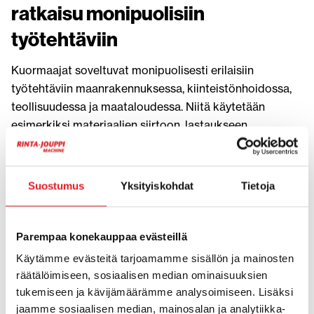
ratkaisu monipuolisiin
työtehtäviin
Kuormaajat soveltuvat monipuolisesti erilaisiin
työtehtäviin maanrakennuksessa, kiinteistönhoidossa,
teollisuudessa ja maataloudessa. Niitä käytetään
esimerkiksi materiaalien siirtoon, lastaukseen,
varastointiin sekä talvikunnossapitoon. Eri kokoluokan
koneet mahdollistavat sopivan ratkaisun niin ahtaisiin
kohteisiin kuin suuremmille työmaille.
Suostumus
Yksityiskohdat
Tietoja
Yrityksille suunnattu vuokraus tuo joustavuutta
projektien suunnitteluun ja kaluston käyttöön. Kone
Parempaa konekauppaa evästeillä
voidaan ottaa käyttöön lyhyeksi tai pidemmäksi ajaksi
Käytämme evästeitä tarjoamamme sisällön ja mainosten
tarpeen mukaan, mikä auttaa optimoimaan resurssien
räätälöimiseen, sosiaalisen median ominaisuuksien
käyttöä ja vähentämään seisonta-aikoja. Tämä on
tukemiseen ja kävijämäärämme analysoimiseen. Lisäksi
erityisen hyödyllistä kausiluonteisissa töissä ja
jaamme sosiaalisen median, mainosalan ja analytiikka-