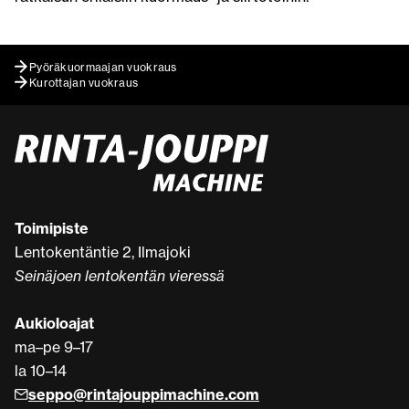
Pyöräkuormaajan vuokraus
Kurottajan vuokraus
Toimipiste
Lentokentäntie 2, Ilmajoki
Seinäjoen lentokentän vieressä
Aukioloajat
ma–pe 9–17
la 10–14
seppo@rintajouppimachine.com