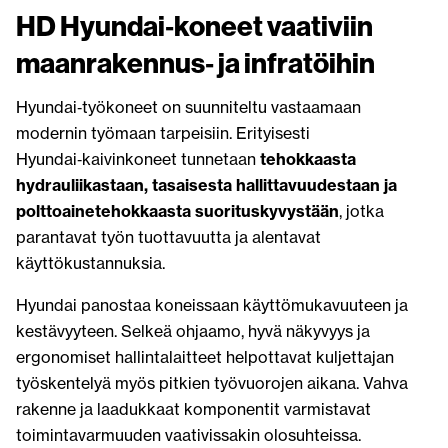
HD Hyundai‑koneet vaativiin
maanrakennus‑ ja infratöihin
Hyundai‑työkoneet on suunniteltu vastaamaan
modernin työmaan tarpeisiin. Erityisesti
Hyundai‑kaivinkoneet tunnetaan
tehokkaasta
hydrauliikastaan, tasaisesta hallittavuudestaan ja
polttoainetehokkaasta suorituskyvystään
, jotka
parantavat työn tuottavuutta ja alentavat
käyttökustannuksia.
Hyundai panostaa koneissaan käyttömukavuuteen ja
kestävyyteen. Selkeä ohjaamo, hyvä näkyvyys ja
ergonomiset hallintalaitteet helpottavat kuljettajan
työskentelyä myös pitkien työvuorojen aikana. Vahva
rakenne ja laadukkaat komponentit varmistavat
toimintavarmuuden vaativissakin olosuhteissa.