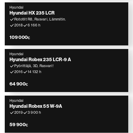
Hyundai
Hyundai HX 235 LCR
Rototilt R8, Rasvari, Lämmitin.
2018
6 166 h
109 000
€
Hyundai
Hyundai Robex 235 LCR-9 A
Pyörittäjä, 3D, Rasvari!
2016
14 132 h
64 900
€
Hyundai
Hyundai Robex 55 W-9A
2019
3 900 h
59 900
€