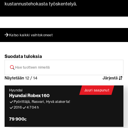
kustannustehokasta työskentelyä.
Katso kaikki vaihtokoneet
Suodata tuloksia
Näytetään
12 / 14
Järjestä
Hyundai
Juuri saapunut
Hyundai Robex 160
Pyörittäjä, Rasvari, Hyvä alakerta!
2016
4 704 h
79 900
€