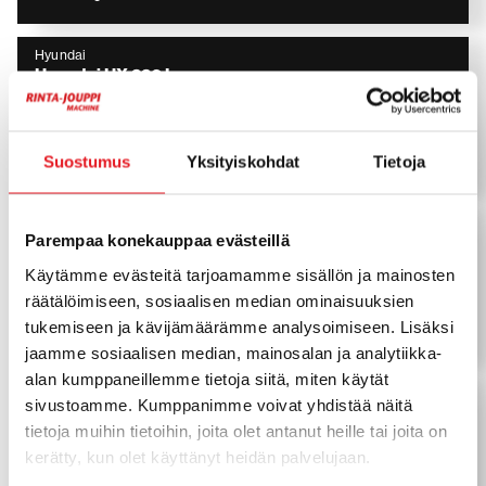
Hyundai
Hyundai HX 220 L
Pyörittäjä, Leica 3D, Rasvari, Ym!
2016
8 098 h
Suostumus
Yksityiskohdat
Tietoja
78 900
€
Hyundai
Vähän ajettu
Parempaa konekauppaa evästeillä
Hyundai HW 65
Engcon, Pihdit, Rasvari, Lämmitin
Käytämme evästeitä tarjoamamme sisällön ja mainosten
2023
1 841 h
räätälöimiseen, sosiaalisen median ominaisuuksien
tukemiseen ja kävijämäärämme analysoimiseen. Lisäksi
89 500
€
jaamme sosiaalisen median, mainosalan ja analytiikka-
alan kumppaneillemme tietoja siitä, miten käytät
Hyundai
sivustoamme. Kumppanimme voivat yhdistää näitä
Hyundai HX 130
tietoja muihin tietoihin, joita olet antanut heille tai joita on
Kallistaja, Metsävarusteltu, Uudet ketjut
kerätty, kun olet käyttänyt heidän palvelujaan.
2018
4 762 h