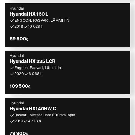
Hyundai
Hyundai HX 160 L
ENGCON, RASVARI, LÄMMITIN
2018
10 028 h
69 500
€
Hyundai
Hyundai HX 235 LCR
Engcon, Rasvari, Lämmitin
2020
6 068 h
109 500
€
Hyundai
Hyundai HX140HW C
Rasvari, Metsäalusta 800mm laput!
2019
4 778 h
79 900
€