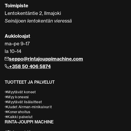
Toimipiste
Lentokentäntie 2, Ilmajoki
Seinäjoen lentokentän vieressä
Aukioloajat
ma–pe 9–17
la 10–14
seppo@rintajouppimachine.com
+358 50 406 5874
TUOTTEET JA PALVELUT
Myytävät koneet
Myy koneesi
Myytävät lisälaitteet
Uudet Airman-minikaivurit
Konerahoitus
Kaikki palvelut
RINTA-JOUPPI MACHINE