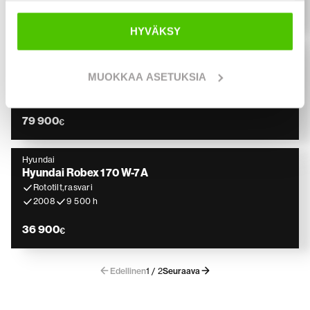
74 900
€
HYVÄKSY
Hyundai
Hyundai HW 140
MUOKKAA ASETUKSIA
Pyörittäjä, Rasvari, Lämmitin, kauha
2016
7 584 h
79 900
€
Hyundai
Hyundai Robex 170 W-7A
Rototilt,rasvari
2008
9 500 h
36 900
€
Edellinen
1 / 2
Seuraava