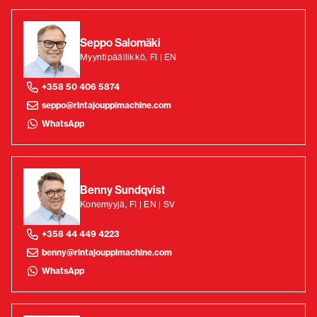
Seppo Salomäki
Myyntipäällikkö, FI | EN
+358 50 406 5874
seppo@rintajouppimachine.com
WhatsApp
Benny Sundqvist
Konemyyjä, FI | EN | SV
+358 44 449 4223
benny@rintajouppimachine.com
WhatsApp