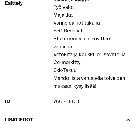
Esittely
Työ valot
Majakka
Vanne painot takana
650 Renkaat
Etukuormaajalle sovitteet
valmiina
Vetokita ja koukku eri sovitteilla
Ce-merkitty
6kk-Takuu!
Mahdollista varustella toiveiden
mukaan, kysy lisää!
ID
76036EDD
LISÄTIEDOT