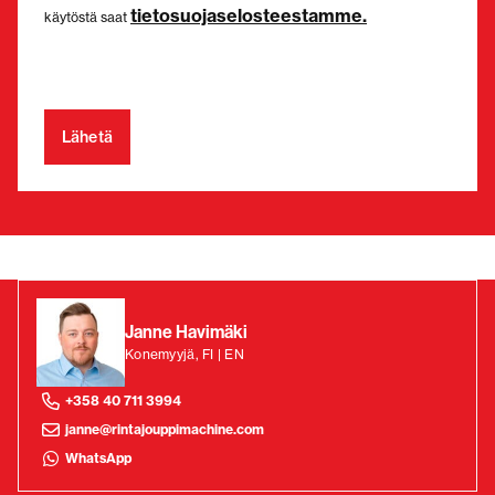
tietosuojaselosteestamme.
käytöstä saat
Janne Havimäki
Konemyyjä, FI | EN
+358 40 711 3994
janne@rintajouppimachine.com
WhatsApp