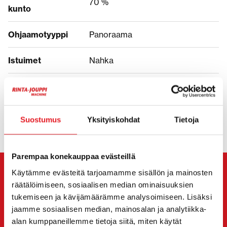
70 %
kunto
Ohjaamotyyppi
Panoraama
Istuimet
Nahka
HINTA
Suostumus
Yksityiskohdat
Tietoja
Parempaa konekauppaa evästeillä
Käytämme evästeitä tarjoamamme sisällön ja mainosten
OTA YHTEYTTÄ MYYJÄÄN
räätälöimiseen, sosiaalisen median ominaisuuksien
tukemiseen ja kävijämäärämme analysoimiseen. Lisäksi
Viesti
Valtra T 175 Versu
myyjälle. Hän on sinuun
jaamme sosiaalisen median, mainosalan ja analytiikka-
yhteydessä sinulle haluamallasi tavalla.
alan kumppaneillemme tietoja siitä, miten käytät