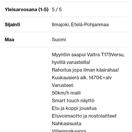
Yleisarvosana (1-5)
5 / 5
Sijainti
Ilmajoki, Etelä-Pohjanmaa
Maa
Suomi
Myyntiin saapui Valtra T175Versu,
hyvillä varusteilla!
Rahoitus jopa ilman käsirahaa!
Kuukausierä alk. 1470€+alv
Varusteet:
50km/h malli
Smart touch näyttö
Etu ja koppi jousitus
Etuvoimaotto ja nostolaitteet
Nahkasisusta
Viilennyskaappi