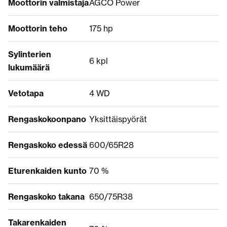
Moottorin valmistaja
AGCO Power
Moottorin teho
175 hp
Sylinterien
6 kpl
lukumäärä
Vetotapa
4 WD
Rengaskokoonpano
Yksittäispyörät
Rengaskoko edessä
600/65R28
Eturenkaiden kunto
70 %
Rengaskoko takana
650/75R38
Takarenkaiden