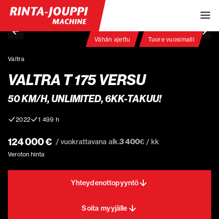
Vähän ajettu
Tuore vuosimalli
Valtra
VALTRA T 175 VERSU
50 KM/H, UNLIMITED, 6KK-TAKUU!
2022
1 499 h
124 000 €
3 400
/ vuokrattavana alk.
€ / kk
Veroton hinta
Yhteydenottopyyntö
Soita myyjälle