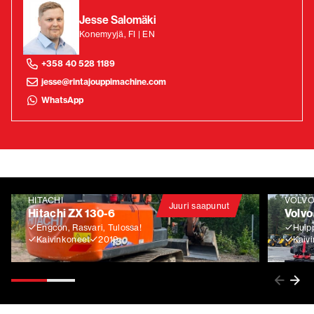
Jesse Salomäki
Konemyyjä, FI | EN
+358 40 528 1189
jesse@rintajouppimachine.com
WhatsApp
HITACHI
VOLV
Juuri saapunut
Hitachi ZX 130-6
Volvo
Engcon, Rasvari, Tulossa!
Huip
Kaivinkoneet
2019
Kaiv