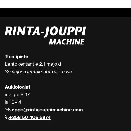
Toimipiste
Lentokentäntie 2, Ilmajoki
Seinäjoen lentokentän vieressä
Aukioloajat
ma–pe 9–17
la 10–14
seppo@rintajouppimachine.com
+358 50 406 5874