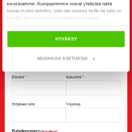
sivustoamme. Kumppanimme voivat yhdistää näitä
Voit halutessasi olla suoraan yhteydessä myös
tietoja muihin tietoihin, joita olet antanut heille tai joita on
yksittäiseen myyjään. Myyjän yhteystiedot löydät sivun
kerätty, kun olet käyttänyt heidän palvelujaan.
alta.
Haluan
(Pakollinen)
HYVÄKSY
Ostaa
Vuokrata
MUOKKAA ASETUKSIA
Kysyä lisätietoja
Yhteystiedot
(Pakollinen)
Etunimi *
Sukunimi *
Yrityksen nimi
Y-tunnus
Puhelinnumero
(Pakollinen)