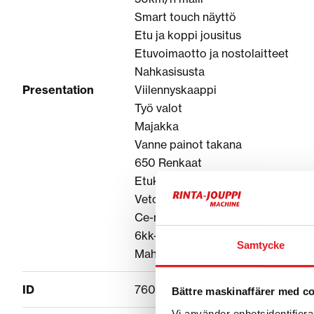
Smart touch näyttö
Etu ja koppi jousitus
Etuvoimaotto ja nostolaitteet
Nahkasisusta
Presentation
Viilennyskaappi
Työ valot
Majakka
Vanne painot takana
650 Renkaat
Etukuormaajalle sovitteet valmiin
Vetokita ja koukku eri sovitteilla
Ce-merkitty
6kk-Takuu!
Samtycke
Mahdollista varustella toiveiden m
ID
76036EDD
Bättre maskinaffärer med c
Vi använder enhetsidentifierar