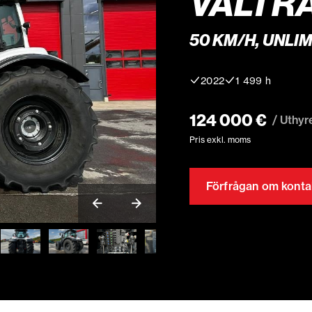
VALTRA
50 KM/H, UNLIM
2022
1 499 h
124 000 €
/ Uthyr
Pris exkl. moms
Förfrågan om konta