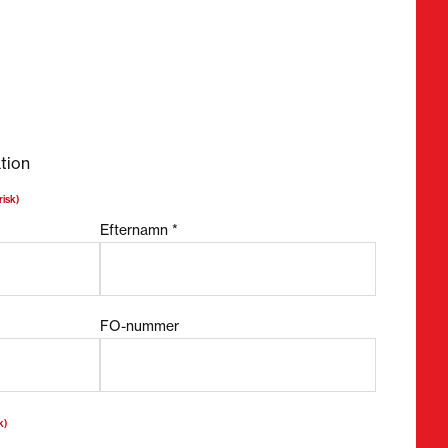
bligatoriska fält
tion
risk)
Efternamn *
FO-nummer
k)