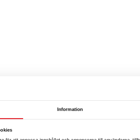
a
Information
ukaan, kysy lisää!
ookies
e för att anpassa innehållet och annonserna till användarna, tillh