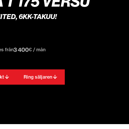
 T 175 VERSU
ITED, 6KK-TAKUU!
3 400
es från
€ / mån
kt
Ring säljaren