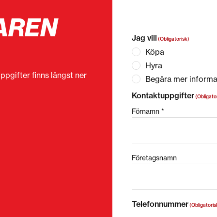
AREN
”
(Obligatorisk)
” anger o
Jag vill
(Obligatorisk)
Köpa
Hyra
ppgifter finns längst ner
Begära mer informa
Kontaktuppgifter
(Obligato
Förnamn *
Företagsnamn
Telefonnummer
(Obligatoris