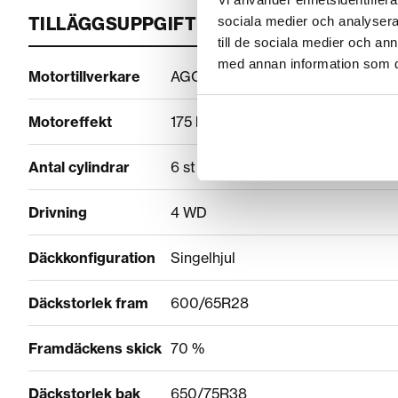
sociala medier och analysera 
TILLÄGGSUPPGIFTER
till de sociala medier och a
med annan information som du 
Motortillverkare
AGCO Power
Motoreffekt
175 hp
Antal cylindrar
6 st
Drivning
4 WD
Däckkonfiguration
Singelhjul
Däckstorlek fram
600/65R28
Framdäckens skick
70 %
Däckstorlek bak
650/75R38