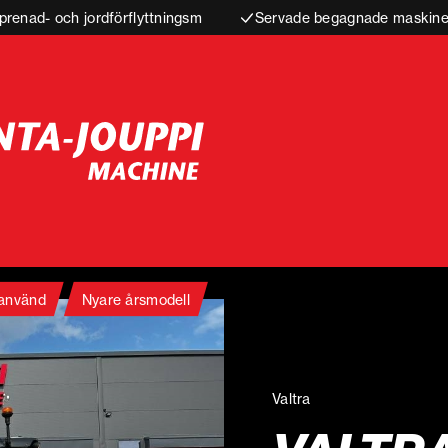
prenad- och jordförflyttningsm
Servade begagnade maskiner
 använd
Nyare årsmodell
Valtra