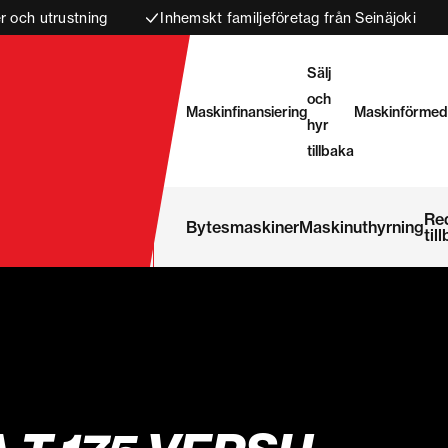
 och utrustning
Inhemskt familjeföretag från Seinäjoki
Sälj
och
Maskinfinansiering
Maskinförmed
hyr
tillbaka
Re
Bytesmaskiner
Maskinuthyrning
til