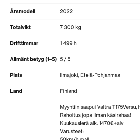
Årsmodell
2022
Totalvikt
7 300 kg
Drifttimmar
1 499 h
Allmänt betyg (1–5)
5 / 5
Plats
Ilmajoki, Etelä-Pohjanmaa
Land
Finland
Myyntiin saapui Valtra T175Versu, hy
Rahoitus jopa ilman käsirahaa!
Kuukausierä alk. 1470€+alv
Varusteet:
50km/h malli