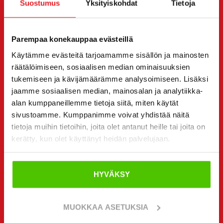
Suostumus
Yksityiskohdat
Tietoja
Voit halutessasi olla suoraan yhteydessä myös
yksittäiseen myyjään. Myyjän yhteystiedot löydät sivun
alta.
Parempaa konekauppaa evästeillä
Haluan
Käytämme evästeitä tarjoamamme sisällön ja mainosten
(Pakollinen)
räätälöimiseen, sosiaalisen median ominaisuuksien
Ostaa
tukemiseen ja kävijämäärämme analysoimiseen. Lisäksi
Vuokrata
jaamme sosiaalisen median, mainosalan ja analytiikka-
Kysyä lisätietoja
alan kumppaneillemme tietoja siitä, miten käytät
Yhteystiedot
(Pakollinen)
sivustoamme. Kumppanimme voivat yhdistää näitä
Etunimi *
Sukunimi *
tietoja muihin tietoihin, joita olet antanut heille tai joita on
kerätty, kun olet käyttänyt heidän palvelujaan.
Yrityksen nimi
Y-tunnus
HYVÄKSY
MUOKKAA ASETUKSIA
Puhelinnumero
(Pakollinen)