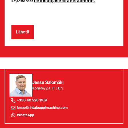
tietosuojaselosteestamme.
käytöstä saat
Jesse Salomäki
Konemyyjä, FI | EN
+358 40 528 1189
jesse@rintajouppimachine.com
WhatsApp