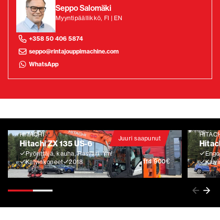
Seppo Salomäki
Myyntipäällikkö, FI | EN
+358 50 406 5874
seppo@rintajouppimachine.com
WhatsApp
HITACHI
HITAC
Juuri saapunut
Hitachi ZX 135 US-6
Hitac
Pyörittäjä, kauha, Rasvari, Ym!
Engco
€
114 900
Kaivinkoneet
2018
Kaiv