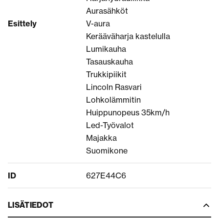
Aurasähköt
Esittely
V-aura
Kerääväharja kastelulla
Lumikauha
Tasauskauha
Trukkipiikit
Lincoln Rasvari
Lohkolämmitin
Huippunopeus 35km/h
Led-Työvalot
Majakka
Suomikone
ID
627E44C6
LISÄTIEDOT