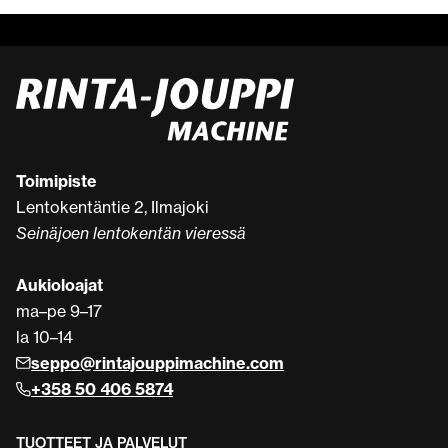
Toimipiste
Lentokentäntie 2, Ilmajoki
Seinäjoen lentokentän vieressä
Aukioloajat
ma–pe 9–17
la 10–14
seppo@rintajouppimachine.com
+358 50 406 5874
TUOTTEET JA PALVELUT