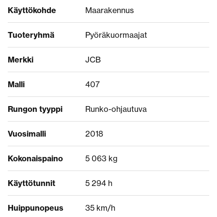
Käyttökohde
Maarakennus
Tuoteryhmä
Pyöräkuormaajat
Merkki
JCB
Malli
407
Rungon tyyppi
Runko-ohjautuva
Vuosimalli
2018
Kokonaispaino
5 063 kg
Käyttötunnit
5 294 h
Huippunopeus
35 km/h