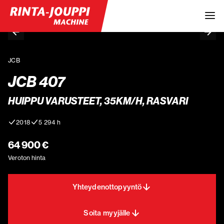
JCB
JCB 407
HUIPPU VARUSTEET, 35KM/H, RASVARI
2018
5 294 h
64 900 €
Veroton hinta
Yhteydenottopyyntö
Soita myyjälle