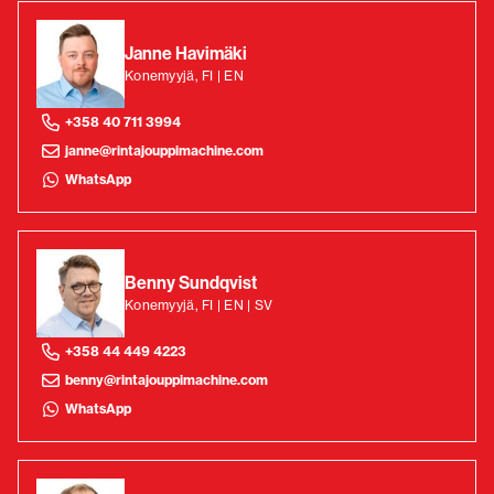
Janne Havimäki
Konemyyjä, FI | EN
+358 40 711 3994
janne@rintajouppimachine.com
WhatsApp
Benny Sundqvist
Konemyyjä, FI | EN | SV
+358 44 449 4223
benny@rintajouppimachine.com
WhatsApp