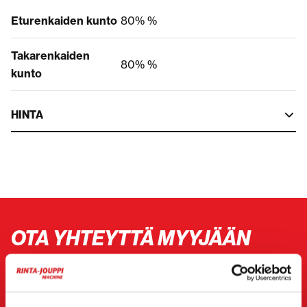
Eturenkaiden kunto
80% %
Takarenkaiden
80% %
kunto
HINTA
OTA YHTEYTTÄ MYYJÄÄN
Viesti
JCB 407
myyjälle. Hän on sinuun yhteydessä
sinulle haluamallasi tavalla.