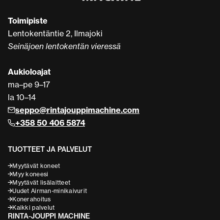
Toimipiste
Lentokentäntie 2, Ilmajoki
Seinäjoen lentokentän vieressä
Aukioloajat
ma–pe 9–17
la 10–14
seppo@rintajouppimachine.com
+358 50 406 5874
TUOTTEET JA PALVELUT
Myytävät koneet
Myy koneesi
Myytävät lisälaitteet
Uudet Airman-minikaivurit
Konerahoitus
Kaikki palvelut
RINTA-JOUPPI MACHINE