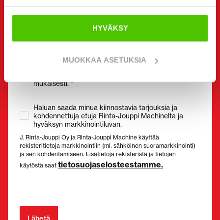
(Pakollinen)
HYVÄKSY
Suostumus
(Pakollinen)
MUOKKAA ASETUKSIA
Olen tutustunut tietosuojaselosteeseen ja hyväksyn,
että tietojani säilytetään ja käytetään sen
mukaisesti. *
Haluan saada minua kiinnostavia tarjouksia ja
kohdennettuja etuja Rinta-Jouppi Machinelta ja
hyväksyn markkinointiluvan.
J. Rinta-Jouppi Oy ja Rinta-Jouppi Machine käyttää
rekisteritietoja markkinointiin (ml. sähköinen suoramarkkinointi)
ja sen kohdentamiseen. Lisätietoja rekisteristä ja tietojen
tietosuojaselosteestamme.
käytöstä saat