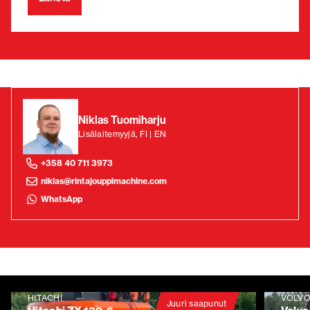
Niklas Tuomiharju
Lisälaitemyyjä, FI | EN
+358 40 711 3973
niklas@rintajouppimachine.com
WhatsApp
HITACHI
VOLV
Juuri saapunut