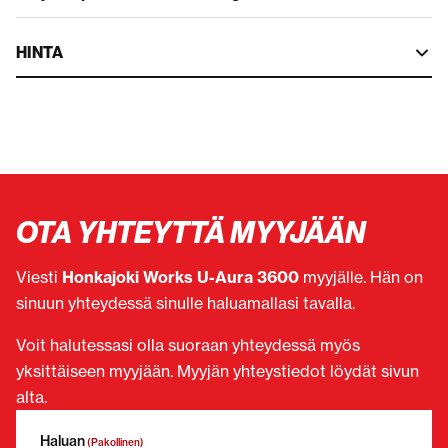
HINTA
OTA YHTEYTTÄ MYYJÄÄN
Viesti
Honkajoki Works U-Aura 3600
myyjälle. Hän on
sinuun yhteydessä sinulle haluamallasi tavalla.
Voit halutessasi olla suoraan yhteydessä myös
yksittäiseen myyjään. Myyjän yhteystiedot löydät sivun
alta.
Haluan
(Pakollinen)