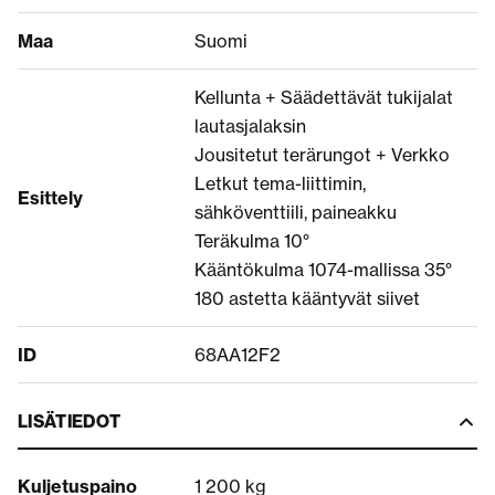
Maa
Suomi
Kellunta + Säädettävät tukijalat
lautasjalaksin
Jousitetut terärungot + Verkko
Letkut tema-liittimin,
Esittely
sähköventtiili, paineakku
Teräkulma 10°
Kääntökulma 1074-mallissa 35°
180 astetta kääntyvät siivet
ID
68AA12F2
LISÄTIEDOT
Kuljetuspaino
1 200 kg