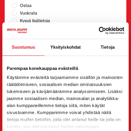
Ostaa
Vuokrata
Kysyä lisätietoja
Yhteystiedot
(Pakollinen)
Etunimi *
Sukunimi *
Suostumus
Yksityiskohdat
Tietoja
Yrityksen nimi
Y-tunnus
Parempaa konekauppaa evästeillä
Käytämme evästeitä tarjoamamme sisällön ja mainosten
räätälöimiseen, sosiaalisen median ominaisuuksien
tukemiseen ja kävijämäärämme analysoimiseen. Lisäksi
Puhelinnumero
(Pakollinen)
jaamme sosiaalisen median, mainosalan ja analytiikka-
Ilman välilyöntejä (esim. +358401234567)
alan kumppaneillemme tietoja siitä, miten käytät
sivustoamme. Kumppanimme voivat yhdistää näitä
tietoja muihin tietoihin, joita olet antanut heille tai joita on
kerätty, kun olet käyttänyt heidän palvelujaan.
Sähköposti