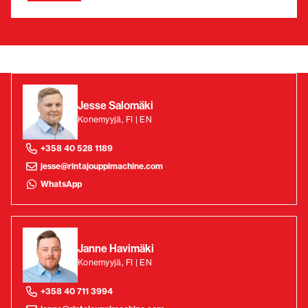
Jesse Salomäki
Konemyyjä, FI | EN
+358 40 528 1189
jesse@rintajouppimachine.com
WhatsApp
Janne Havimäki
Konemyyjä, FI | EN
+358 40 711 3994