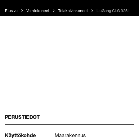
Etusivu
Vaihtokoneet
Telakaivinkoneet
LiuGong CLG 925 E
PERUSTIEDOT
Käyttökohde
Maarakennus