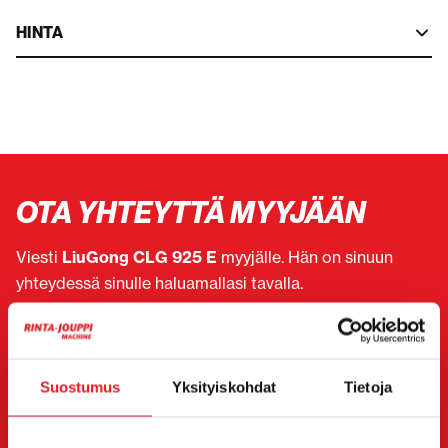
HINTA
OTA YHTEYTTÄ MYYJÄÄN
Viesti
LiuGong CLG 925 E
myyjälle. Hän on sinuun
yhteydessä sinulle haluamallasi tavalla.
Voit halutessasi olla suoraan yhteydessä myös
yksittäiseen myyjään. Myyjän yhteystiedot löydät sivun
alta.
Suostumus
Yksityiskohdat
Tietoja
Haluan
(Pakollinen)
Ostaa