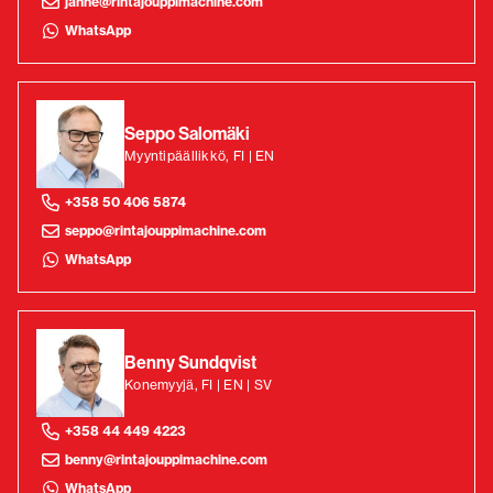
janne@rintajouppimachine.com
WhatsApp
Seppo Salomäki
Myyntipäällikkö, FI | EN
+358 50 406 5874
seppo@rintajouppimachine.com
WhatsApp
Benny Sundqvist
Konemyyjä, FI | EN | SV
+358 44 449 4223
benny@rintajouppimachine.com
WhatsApp