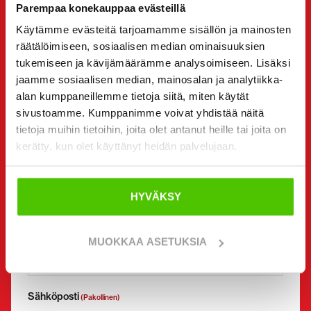
Parempaa konekauppaa evästeillä
Vuokrata
Käytämme evästeitä tarjoamamme sisällön ja mainosten
Kysyä lisätietoja
räätälöimiseen, sosiaalisen median ominaisuuksien
Yhteystiedot
(Pakollinen)
tukemiseen ja kävijämäärämme analysoimiseen. Lisäksi
jaamme sosiaalisen median, mainosalan ja analytiikka-
Etunimi *
Sukunimi *
alan kumppaneillemme tietoja siitä, miten käytät
sivustoamme. Kumppanimme voivat yhdistää näitä
tietoja muihin tietoihin, joita olet antanut heille tai joita on
Yrityksen nimi
Y-tunnus
kerätty, kun olet käyttänyt heidän palvelujaan.
HYVÄKSY
Puhelinnumero
(Pakollinen)
Ilman välilyöntejä (esim. +358401234567)
MUOKKAA ASETUKSIA
Sähköposti
(Pakollinen)