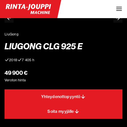
LiuGong
LIUGONG CLG 925 E
2018
7 405 h
49 900 €
Veroton hinta
Yhteydenottopyyntö
Soita myyjälle