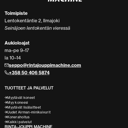
Toimipiste
Lentokentäntie 2, Ilmajoki
Seinäjoen lentokentän vieressä
Aukioloajat
ma–pe 9–17
la 10–14
seppo@rintajouppimachine.com
+358 50 406 5874
TUOTTEET JA PALVELUT
Myytävät koneet
Myy koneesi
Myytävät lisälaitteet
Uudet Airman-minikaivurit
Konerahoitus
Kaikki palvelut
RINTA-JOUPPI MACHINE