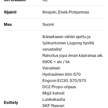
Sijainti
Ilmajoki, Etelä-Pohjanmaa
Maa
Suomi
Ikäisekseen vähän ajettu ja
työkuntoinen Liugong hyvillä
varusteilla!
Rahoitus jopa ilman käsirahaa alk.
690€ + alv / kk
Varusteet:
Hydraulinen liitin S70
Engcon EC30, S70/S70
DC2 Propo-ohjaus
Mig2 kahvat
Luiskakauha
Esittely
SKF Rasvari