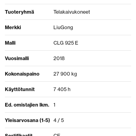
Tuoteryhmä
Telakaivukoneet
Merkki
LiuGong
Malli
CLG 925 E
Vuosimalli
2018
Kokonaispaino
27 900 kg
Käyttötunnit
7 405 h
Ed. omistajien lkm.
1
Yleisarvosana (1-5)
4 / 5
Sertifikaatit
CE