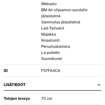
Webasto
BM Air ohjaamon suodatin
järjestelmä
Sammutus järjestelmä
Led-Työvalot
Majakka
Ilmastointi
Peruutuskamera
La-puhelin
Suomikone!
ID
F57FA4CA
LISÄTIEDOT
Telojen leveys
70 cm