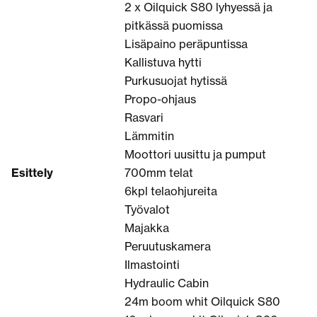
2 x Oilquick S80 lyhyessä ja
pitkässä puomissa
Lisäpaino peräpuntissa
Kallistuva hytti
Purkusuojat hytissä
Propo-ohjaus
Rasvari
Lämmitin
Moottori uusittu ja pumput
Esittely
700mm telat
6kpl telaohjureita
Työvalot
Majakka
Peruutuskamera
Ilmastointi
Hydraulic Cabin
24m boom whit Oilquick S80