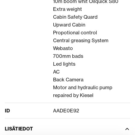
10m boom whit Oilquick S80
Extra weight
Cabin Safety Quard
Upward Cabin
Propotional control
Central greasing System
Webasto
700mm bads
Led lights
AC
Back Camera
Motor and hydraulic pump
repaired by Kiesel
ID
AADE0E92
LISÄTIEDOT