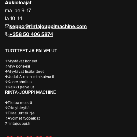
Aukioloajat
ma–pe 9–17
la 10–14
seppo@rintajouppimachine.com
+358 50 406 5874
TUOTTEET JA PALVELUT
Myytävät koneet
Myy koneesi
Myytävät lisälaitteet
Uudet Airman-minikaivurit
Konerahoitus
Kaikki palvelut
RINTA-JOUPPI MACHINE
Tietoa meistä
Ota yhteyttä
Tilaa uutiskirje
Avoimet työpaikat
rintajouppi.fi