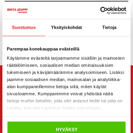
Telojen leveys
70 cm
Suostumus
Yksityiskohdat
Tietoja
HINTA
Parempaa konekauppaa evästeillä
Käytämme evästeitä tarjoamamme sisällön ja mainosten
räätälöimiseen, sosiaalisen median ominaisuuksien
tukemiseen ja kävijämäärämme analysoimiseen. Lisäksi
jaamme sosiaalisen median, mainosalan ja analytiikka-
OTA YHTEYTTÄ MYYJÄÄN
alan kumppaneillemme tietoja siitä, miten käytät
sivustoamme. Kumppanimme voivat yhdistää näitä
Viesti
Hitachi ZX 350 LC-5 High Reach
myyjälle. Hän
tietoja muihin tietoihin, joita olet antanut heille tai joita on
on sinuun yhteydessä sinulle haluamallasi tavalla.
kerätty, kun olet käyttänyt heidän palvelujaan.
Voit halutessasi olla suoraan yhteydessä myös
yksittäiseen myyjään. Myyjän yhteystiedot löydät sivun
HYVÄKSY
alta.