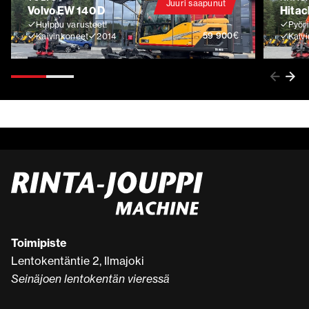
Juuri saapunut
Volvo EW 140 D
Hitac
Huippu varusteet!
Pyöri
€
59 900
Kaivinkoneet
2014
Kaiv
Toimipiste
Lentokentäntie 2, Ilmajoki
Seinäjoen lentokentän vieressä