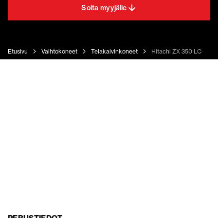
Soita myyjälle
Etusivu
Vaihtokoneet
Telakaivinkoneet
Hitachi ZX 350 LC-5 Hi