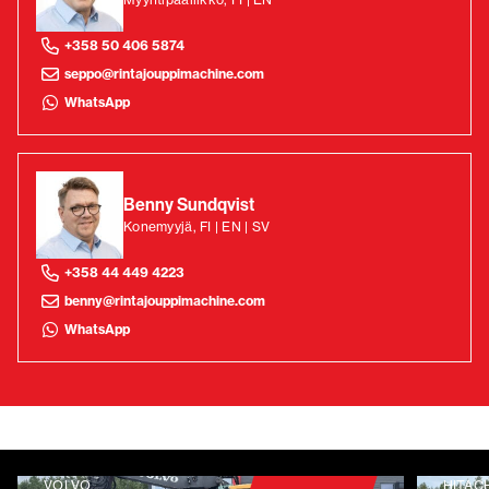
+358 50 406 5874
seppo@rintajouppimachine.com
WhatsApp
Benny Sundqvist
Konemyyjä, FI | EN | SV
+358 44 449 4223
benny@rintajouppimachine.com
WhatsApp
VOLVO
HITAC