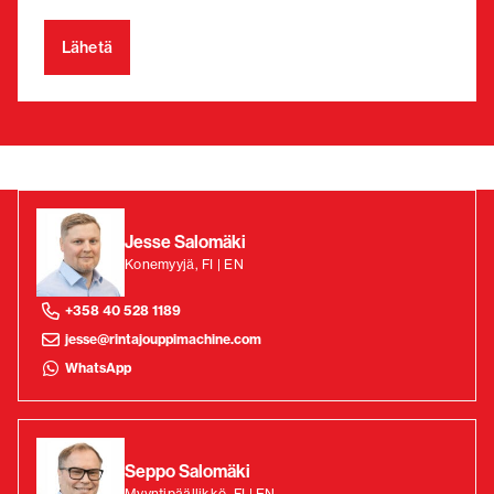
Jesse Salomäki
Konemyyjä, FI | EN
+358 40 528 1189
jesse@rintajouppimachine.com
WhatsApp
Seppo Salomäki
Myyntipäällikkö, FI | EN