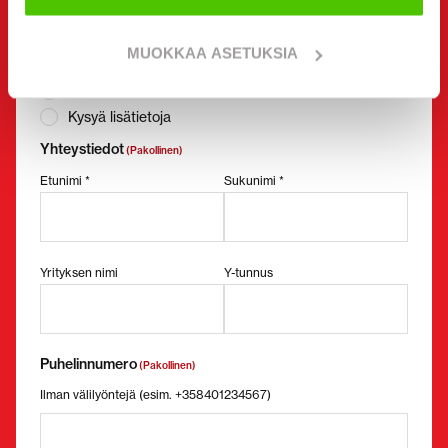
Haluan
(Pakollinen)
MUOKKAA ASETUKSIA
Ostaa
Vuokrata
Kysyä lisätietoja
Yhteystiedot
(Pakollinen)
Etunimi *
Sukunimi *
Yrityksen nimi
Y-tunnus
Puhelinnumero
(Pakollinen)
Ilman välilyöntejä (esim. +358401234567)