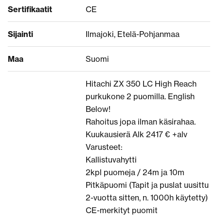
Sertifikaatit
CE
Sijainti
Ilmajoki, Etelä-Pohjanmaa
Maa
Suomi
Hitachi ZX 350 LC High Reach
purkukone 2 puomilla. English
Below!
Rahoitus jopa ilman käsirahaa.
Kuukausierä Alk 2417 € +alv
Varusteet:
Kallistuvahytti
2kpl puomeja / 24m ja 10m
Pitkäpuomi (Tapit ja puslat uusittu
2-vuotta sitten, n. 1000h käytetty)
CE-merkityt puomit