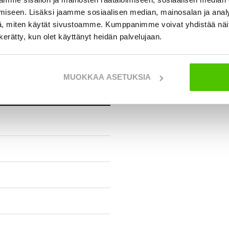
iseen. Lisäksi jaamme sosiaalisen median, mainosalan ja analy
, miten käytät sivustoamme. Kumppanimme voivat yhdistää näitä t
urakoitsijalle tarjolla.
n kerätty, kun olet käyttänyt heidän palvelujaan.
MUOKKAA ASETUKSIA