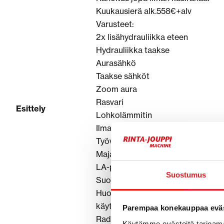
Kuukausierä alk.558€+alv
Varusteet:
2x lisähydrauliikka eteen
Hydrauliikka taakse
Aurasähkö
Taakse sähköt
Zoom aura
Rasvari
Esittely
Lohkolämmitin
Ilmastointi
Työvalot
Majakka
LA-puhelin
Suostumus
Suomi kone
Huoltokirja
käyttöohjekirja
Parempaa konekauppaa eväs
Radio
Käytämme evästeitä tarjoama