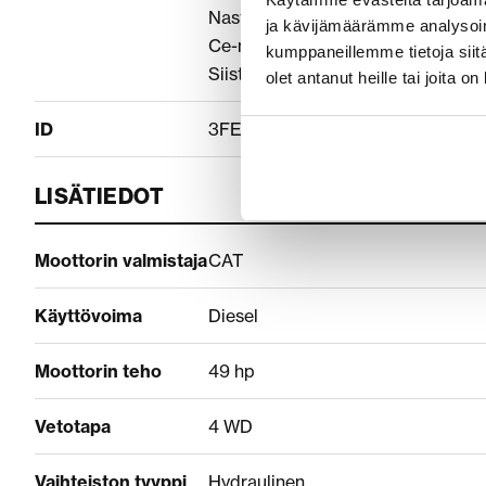
Nasta renkaat
ja kävijämäärämme analysoim
Ce-merkitty
kumppaneillemme tietoja siitä
Siisti ja huollettu wille seuraavalle 
olet antanut heille tai joita o
ID
3FE2BB06
LISÄTIEDOT
Moottorin valmistaja
CAT
Käyttövoima
Diesel
Moottorin teho
49 hp
Vetotapa
4 WD
Vaihteiston tyyppi
Hydraulinen