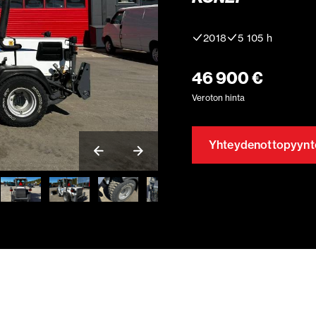
2018
5 105 h
46 900 €
Veroton hinta
Yhteydenottopyynt