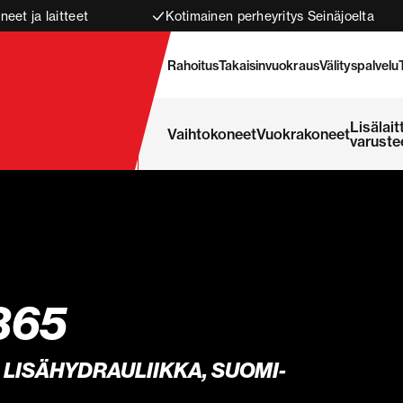
neet ja laitteet
Kotimainen perheyritys Seinäjoelta
Rahoitus
Takaisinvuokraus
Välityspalvelu
Lisälait
Vaihtokoneet
Vuokrakoneet
varuste
365
, LISÄHYDRAULIIKKA, SUOMI-