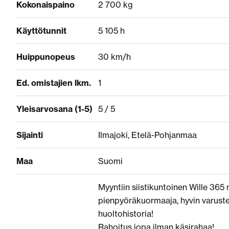
Kokonaispaino
2 700 kg
Käyttötunnit
5 105 h
Huippunopeus
30 km/h
Ed. omistajien lkm.
1
Yleisarvosana (1-5)
5 / 5
Sijainti
Ilmajoki, Etelä-Pohjanmaa
Maa
Suomi
Myyntiin siistikuntoinen Wille 365
pienpyöräkuormaaja, hyvin varuste
huoltohistoria!
Rahoitus jopa ilman käsirahaa!