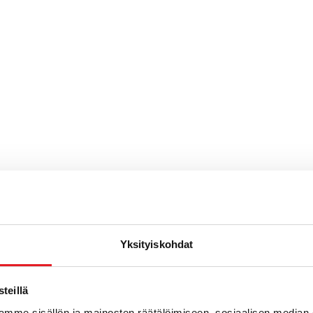
Yksityiskohdat
teillä
mme sisällön ja mainosten räätälöimiseen, sosiaalisen median