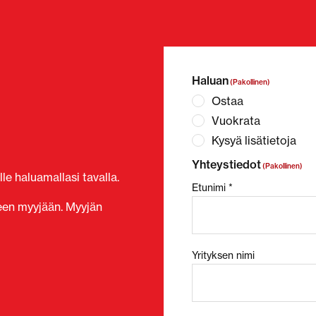
Haluan
(Pakollinen)
Ostaa
Vuokrata
Kysyä lisätietoja
Yhteystiedot
(Pakollinen)
le haluamallasi tavalla.
Etunimi *
seen myyjään. Myyjän
Yrityksen nimi