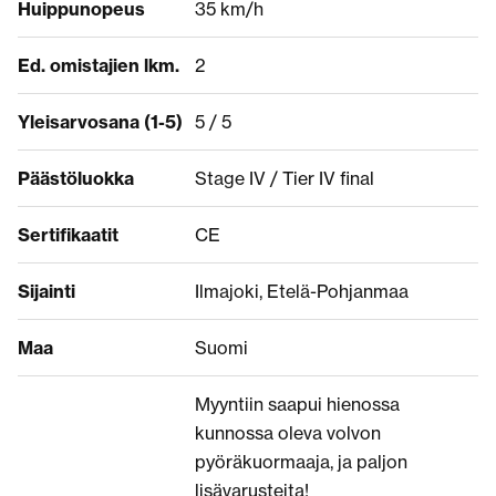
Huippunopeus
35 km/h
Ed. omistajien lkm.
2
Yleisarvosana (1-5)
5 / 5
Päästöluokka
Stage IV / Tier IV final
Sertifikaatit
CE
Sijainti
Ilmajoki, Etelä-Pohjanmaa
Maa
Suomi
Myyntiin saapui hienossa
kunnossa oleva volvon
pyöräkuormaaja, ja paljon
lisävarusteita!