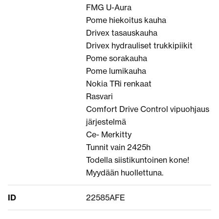
FMG U-Aura
Pome hiekoitus kauha
Drivex tasauskauha
Drivex hydrauliset trukkipiikit
Pome sorakauha
Pome lumikauha
Nokia TRi renkaat
Rasvari
Comfort Drive Control vipuohjaus
järjestelmä
Ce- Merkitty
Tunnit vain 2425h
Todella siistikuntoinen kone!
Myydään huollettuna.
ID
22585AFE