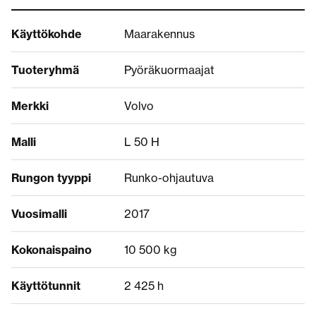
Käyttökohde
Maarakennus
Tuoteryhmä
Pyöräkuormaajat
Merkki
Volvo
Malli
L 50 H
Rungon tyyppi
Runko-ohjautuva
Vuosimalli
2017
Kokonaispaino
10 500 kg
Käyttötunnit
2 425 h