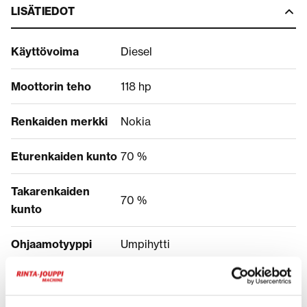
LISÄTIEDOT
Käyttövoima
Diesel
Moottorin teho
118 hp
Renkaiden merkki
Nokia
Eturenkaiden kunto
70 %
Takarenkaiden
70 %
kunto
Ohjaamotyyppi
Umpihytti
HINTA