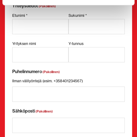
Yhteystiedot
(Pakollinen)
Etunimi *
Sukunimi *
Yrityksen nimi
Y-tunnus
Puhelinnumero
(Pakollinen)
Ilman välilyöntejä (esim. +358401234567)
Sähköposti
(Pakollinen)