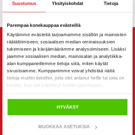
Suostumus
Yksityiskohdat
Tietoja
Parempaa konekauppaa evästeillä
Käytämme evästeitä tarjoamamme sisällön ja mainosten
räätälöimiseen, sosiaalisen median ominaisuuksien
OTA YHTEYTTÄ MYYJÄÄN
tukemiseen ja kävijämäärämme analysoimiseen. Lisäksi
jaamme sosiaalisen median, mainosalan ja analytiikka-
Viesti
Volvo L 50 H
myyjälle. Hän on sinuun yhteydessä
alan kumppaneillemme tietoja siitä, miten käytät
sinulle haluamallasi tavalla.
sivustoamme. Kumppanimme voivat yhdistää näitä
tietoja muihin tietoihin, joita olet antanut heille tai joita on
Voit halutessasi olla suoraan yhteydessä myös
kerätty, kun olet käyttänyt heidän palvelujaan.
yksittäiseen myyjään. Myyjän yhteystiedot löydät sivun
alta.
HYVÄKSY
Haluan
(Pakollinen)
Ostaa
Vuokrata
MUOKKAA ASETUKSIA
Kysyä lisätietoja