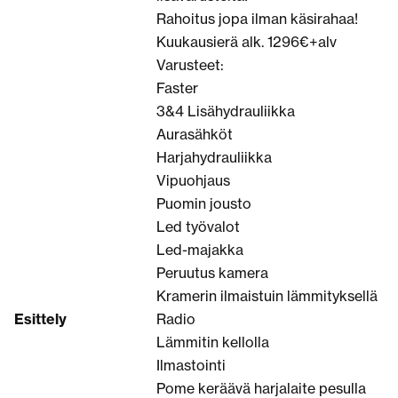
Rahoitus jopa ilman käsirahaa!
Kuukausierä alk. 1296€+alv
Varusteet:
Faster
3&4 Lisähydrauliikka
Aurasähköt
Harjahydrauliikka
Vipuohjaus
Puomin jousto
Led työvalot
Led-majakka
Peruutus kamera
Kramerin ilmaistuin lämmityksellä
Esittely
Radio
Lämmitin kellolla
Ilmastointi
Pome keräävä harjalaite pesulla