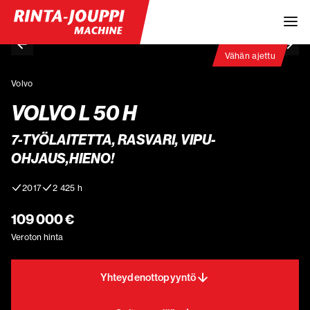
Vähän ajettu
Volvo
VOLVO L 50 H
7-TYÖLAITETTA, RASVARI, VIPU-
OHJAUS,HIENO!
2017
2 425 h
109 000 €
Veroton hinta
Yhteydenottopyyntö