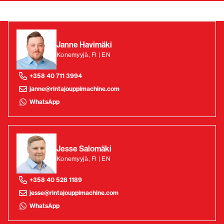
Janne Havimäki
Konemyyjä, FI | EN
+358 40 711 3994
janne@rintajouppimachine.com
WhatsApp
Jesse Salomäki
Konemyyjä, FI | EN
+358 40 528 1189
jesse@rintajouppimachine.com
WhatsApp