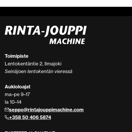
Toimipiste
Lentokentäntie 2, Ilmajoki
Seinäjoen lentokentän vieressä
Aukioloajat
ma–pe 9–17
la 10–14
seppo@rintajouppimachine.com
+358 50 406 5874