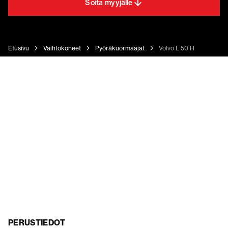
Soita myyjälle
Etusivu
Vaihtokoneet
Pyöräkuormaajat
Volvo L 50 H
PERUSTIEDOT