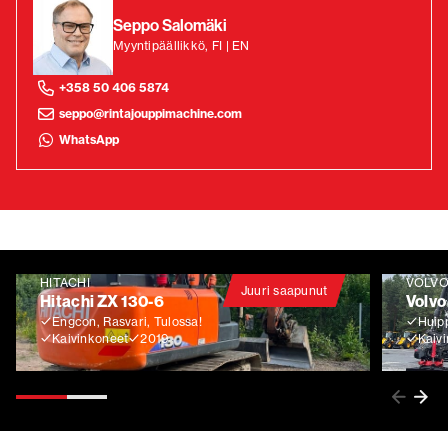
Seppo Salomäki
Myyntipäällikkö, FI | EN
+358 50 406 5874
seppo@rintajouppimachine.com
WhatsApp
HITACHI
VOLV
Juuri saapunut
Hitachi ZX 130-6
Volvo
Engcon, Rasvari, Tulossa!
Huip
Kaivinkoneet
2019
Kaiv