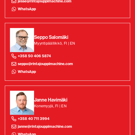
jesse@rintajouppimachine.com
WhatsApp
Seppo Salomäki
Myyntipäällikkö, FI | EN
+358 50 406 5874
seppo@rintajouppimachine.com
WhatsApp
Janne Havimäki
Konemyyjä, FI | EN
+358 40 711 3994
janne@rintajouppimachine.com
WhatsApp