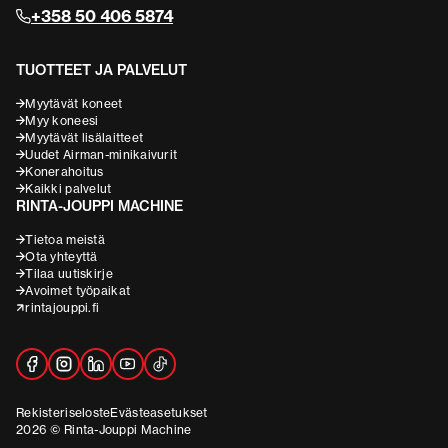
+358 50 406 5874
TUOTTEET JA PALVELUT
Myytävät koneet
Myy koneesi
Myytävät lisälaitteet
Uudet Airman-minikaivurit
Konerahoitus
Kaikki palvelut
RINTA-JOUPPI MACHINE
Tietoa meistä
Ota yhteyttä
Tilaa uutiskirje
Avoimet työpaikat
rintajouppi.fi
Rekisteriseloste
Evästeasetukset
2026 © Rinta-Jouppi Machine