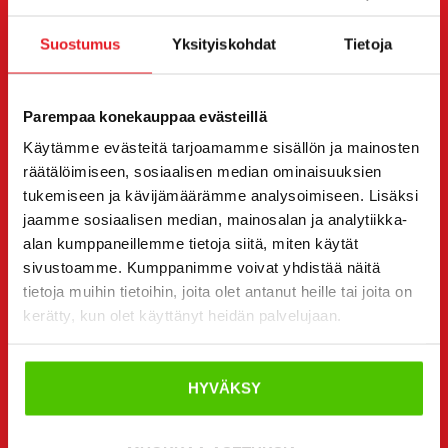
Viesti
JCB 413K
myyjälle. Hän on sinuun yhteydessä
sinulle haluamallasi tavalla.
Suostumus
Yksityiskohdat
Tietoja
Voit halutessasi olla suoraan yhteydessä myös
yksittäiseen myyjään. Myyjän yhteystiedot löydät sivun
Parempaa konekauppaa evästeillä
alta.
Käytämme evästeitä tarjoamamme sisällön ja mainosten
räätälöimiseen, sosiaalisen median ominaisuuksien
Haluan
(Pakollinen)
tukemiseen ja kävijämäärämme analysoimiseen. Lisäksi
Ostaa
jaamme sosiaalisen median, mainosalan ja analytiikka-
Vuokrata
alan kumppaneillemme tietoja siitä, miten käytät
Kysyä lisätietoja
sivustoamme. Kumppanimme voivat yhdistää näitä
tietoja muihin tietoihin, joita olet antanut heille tai joita on
Yhteystiedot
(Pakollinen)
kerätty, kun olet käyttänyt heidän palvelujaan.
Etunimi *
Sukunimi *
HYVÄKSY
Yrityksen nimi
Y-tunnus