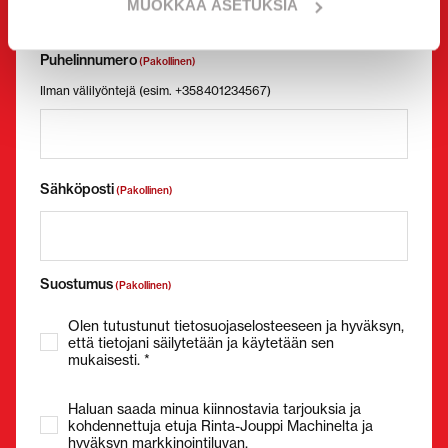
MUOKKAA ASETUKSIA
Puhelinnumero
(Pakollinen)
Ilman välilyöntejä (esim. +358401234567)
Sähköposti
(Pakollinen)
Suostumus
(Pakollinen)
Olen tutustunut tietosuojaselosteeseen ja hyväksyn,
että tietojani säilytetään ja käytetään sen
mukaisesti. *
Haluan saada minua kiinnostavia tarjouksia ja
kohdennettuja etuja Rinta-Jouppi Machinelta ja
hyväksyn markkinointiluvan.