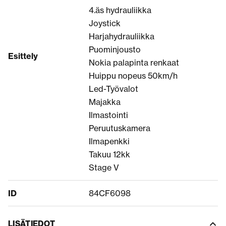
4.äs hydrauliikka
Joystick
Harjahydrauliikka
Puominjousto
Esittely
Nokia palapinta renkaat
Huippu nopeus 50km/h
Led-Työvalot
Majakka
Ilmastointi
Peruutuskamera
Ilmapenkki
Takuu 12kk
Stage V
ID
84CF6098
LISÄTIEDOT