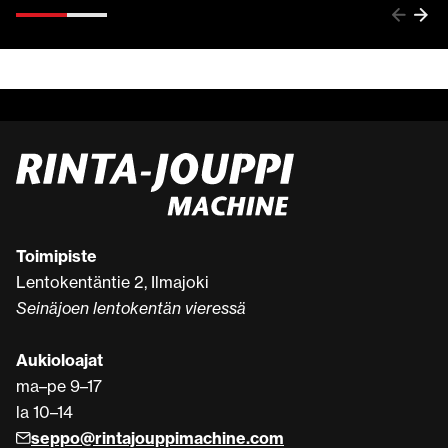
Toimipiste
Lentokentäntie 2, Ilmajoki
Seinäjoen lentokentän vieressä
Aukioloajat
ma–pe 9–17
la 10–14
seppo@rintajouppimachine.com