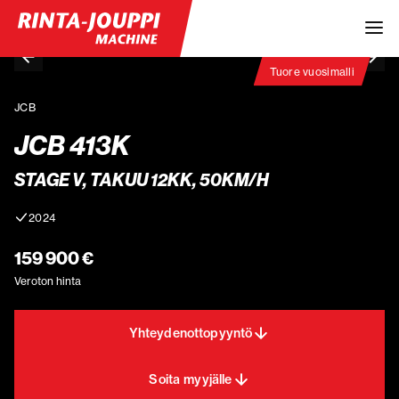
Tuore vuosimalli
JCB
JCB 413K
STAGE V, TAKUU 12KK, 50KM/H
2024
159 900 €
Veroton hinta
Yhteydenottopyyntö
Soita myyjälle