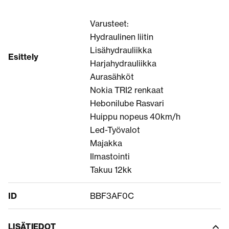
Varusteet:
Hydraulinen liitin
Lisähydrauliikka
Esittely
Harjahydrauliikka
Aurasähköt
Nokia TRI2 renkaat
Hebonilube Rasvari
Huippu nopeus 40km/h
Led-Työvalot
Majakka
Ilmastointi
Takuu 12kk
ID
BBF3AF0C
LISÄTIEDOT