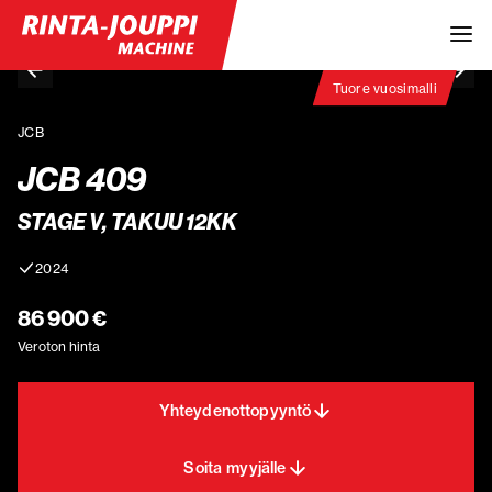
Tuore vuosimalli
JCB
JCB 409
STAGE V, TAKUU 12KK
2024
86 900 €
Veroton hinta
Yhteydenottopyyntö
Soita myyjälle