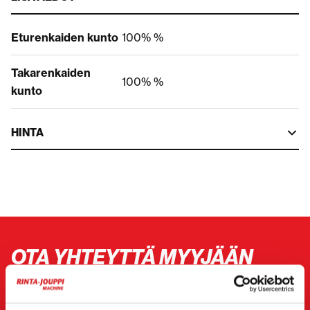
Eturenkaiden kunto
100% %
Takarenkaiden
100% %
kunto
HINTA
OTA YHTEYTTÄ MYYJÄÄN
Viesti
JCB 409
myyjälle. Hän on sinuun yhteydessä
sinulle haluamallasi tavalla.