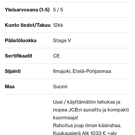
Yleisarvosana (1-5)
5 / 5
Kunto tiedot/Takuu
12kk
Päästöluokka
Stage V
Sertifikaatit
CE
Sijainti
Ilmajoki, Etelä-Pohjanmaa
Maa
Suomi
Uusi / käyttämätön tehokas ja
nopea JCB:n suosittu ja kompakti
kuormaaja!
Rahoitus joap ilman käsirahaa.
Kuukausierä Alk 1033 € +alv