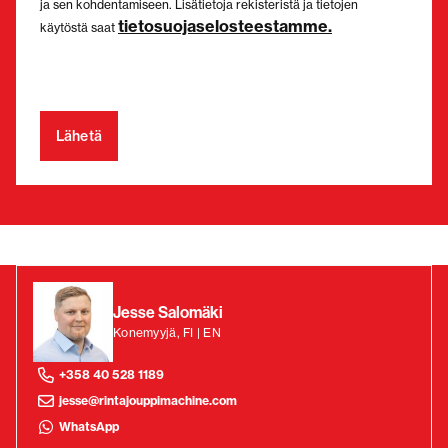
ja sen kohdentamiseen. Lisätietoja rekisteristä ja tietojen
tietosuojaselosteestamme.
käytöstä saat
Jesse Salomäki
Konemyyjä, FI | EN
+358 40 528 1189
jesse@rintajouppimachine.com
WhatsApp