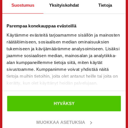
Suostumus
Yksityiskohdat
Tietoja
Voit halutessasi olla suoraan yhteydessä myös
yksittäiseen myyjään. Myyjän yhteystiedot löydät sivun
alta.
Parempaa konekauppaa evästeillä
Käytämme evästeitä tarjoamamme sisällön ja mainosten
Haluan
(Pakollinen)
räätälöimiseen, sosiaalisen median ominaisuuksien
Ostaa
tukemiseen ja kävijämäärämme analysoimiseen. Lisäksi
Vuokrata
jaamme sosiaalisen median, mainosalan ja analytiikka-
Kysyä lisätietoja
alan kumppaneillemme tietoja siitä, miten käytät
Yhteystiedot
sivustoamme. Kumppanimme voivat yhdistää näitä
(Pakollinen)
tietoja muihin tietoihin, joita olet antanut heille tai joita on
Etunimi *
Sukunimi *
kerätty, kun olet käyttänyt heidän palvelujaan.
HYVÄKSY
Yrityksen nimi
Y-tunnus
MUOKKAA ASETUKSIA