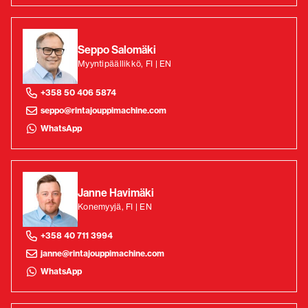
Seppo Salomäki
Myyntipäällikkö, FI | EN
+358 50 406 5874
seppo@rintajouppimachine.com
WhatsApp
Janne Havimäki
Konemyyjä, FI | EN
+358 40 711 3994
janne@rintajouppimachine.com
WhatsApp