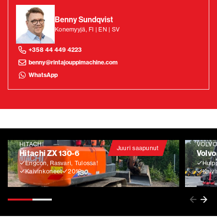
Benny Sundqvist
Konemyyjä, FI | EN | SV
+358 44 449 4223
benny@rintajouppimachine.com
WhatsApp
HITACHI
VOLV
Juuri saapunut
Hitachi ZX 130-6
Volvo
Engcon, Rasvari, Tulossa!
Huip
Kaivinkoneet
2019
Kaiv