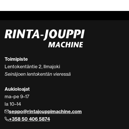
Toimipiste
Lentokentäntie 2, Ilmajoki
Seinäjoen lentokentän vieressä
Aukioloajat
ma–pe 9–17
la 10–14
seppo@rintajouppimachine.com
+358 50 406 5874