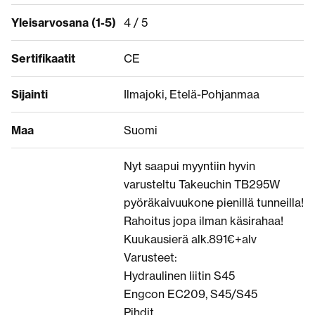
Yleisarvosana (1-5)
4 / 5
Sertifikaatit
CE
Sijainti
Ilmajoki, Etelä-Pohjanmaa
Maa
Suomi
Nyt saapui myyntiin hyvin
varusteltu Takeuchin TB295W
pyöräkaivuukone pienillä tunneilla!
Rahoitus jopa ilman käsirahaa!
Kuukausierä alk.891€+alv
Varusteet:
Hydraulinen liitin S45
Engcon EC209, S45/S45
Pihdit