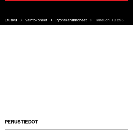
Etusivu
Vaihtokoneet
Pyöräkaivinkoneet
Takeuchi TB 295 W
PERUSTIEDOT