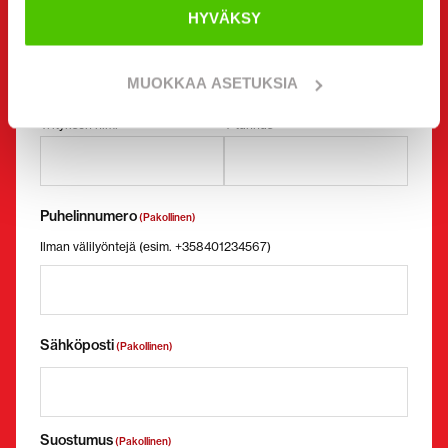
Yhteystiedot
(Pakollinen)
HYVÄKSY
Etunimi *
Sukunimi *
MUOKKAA ASETUKSIA
Yrityksen nimi
Y-tunnus
Puhelinnumero
(Pakollinen)
Ilman välilyöntejä (esim. +358401234567)
Sähköposti
(Pakollinen)
Suostumus
(Pakollinen)