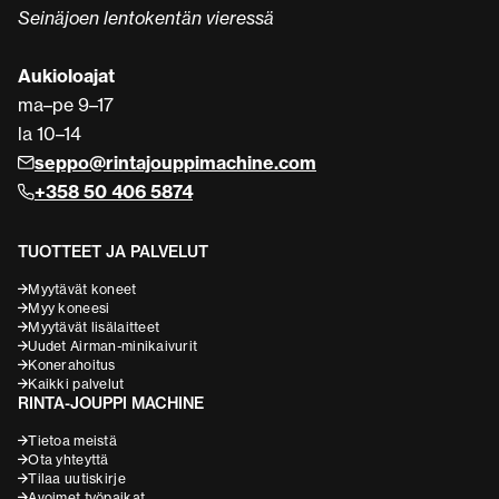
Seinäjoen lentokentän vieressä
Aukioloajat
ma–pe 9–17
la 10–14
seppo@rintajouppimachine.com
+358 50 406 5874
TUOTTEET JA PALVELUT
Myytävät koneet
Myy koneesi
Myytävät lisälaitteet
Uudet Airman-minikaivurit
Konerahoitus
Kaikki palvelut
RINTA-JOUPPI MACHINE
Tietoa meistä
Ota yhteyttä
Tilaa uutiskirje
Avoimet työpaikat