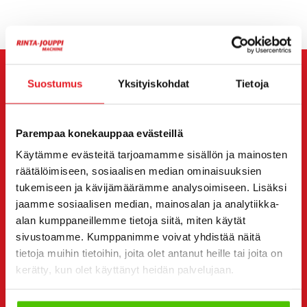
OTA YHTEYTTÄ MYYJÄÄN
Suostumus
Yksityiskohdat
Tietoja
Viesti
Takeuchi TB 295 W
myyjälle. Hän on sinuun
Parempaa konekauppaa evästeillä
yhteydessä sinulle haluamallasi tavalla.
Käytämme evästeitä tarjoamamme sisällön ja mainosten
Voit halutessasi olla suoraan yhteydessä myös
räätälöimiseen, sosiaalisen median ominaisuuksien
yksittäiseen myyjään. Myyjän yhteystiedot löydät sivun
tukemiseen ja kävijämäärämme analysoimiseen. Lisäksi
alta.
jaamme sosiaalisen median, mainosalan ja analytiikka-
alan kumppaneillemme tietoja siitä, miten käytät
Haluan
(Pakollinen)
sivustoamme. Kumppanimme voivat yhdistää näitä
Ostaa
tietoja muihin tietoihin, joita olet antanut heille tai joita on
Vuokrata
kerätty, kun olet käyttänyt heidän palvelujaan.
Kysyä lisätietoja