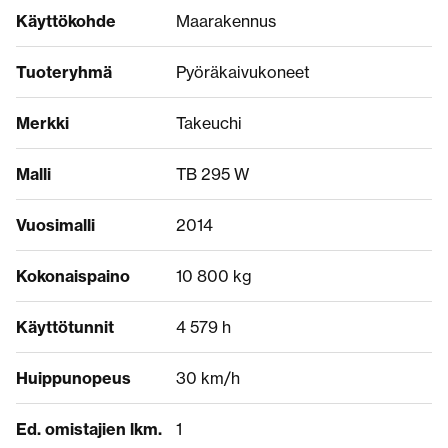
Käyttökohde
Maarakennus
Tuoteryhmä
Pyöräkaivukoneet
Merkki
Takeuchi
Malli
TB 295 W
Vuosimalli
2014
Kokonaispaino
10 800 kg
Käyttötunnit
4 579 h
Huippunopeus
30 km/h
Ed. omistajien lkm.
1