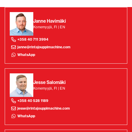
Janne Havimäki
Konemyyjä, FI | EN
+358 40 711 3994
janne@rintajouppimachine.com
WhatsApp
Jesse Salomäki
Konemyyjä, FI | EN
+358 40 528 1189
jesse@rintajouppimachine.com
WhatsApp