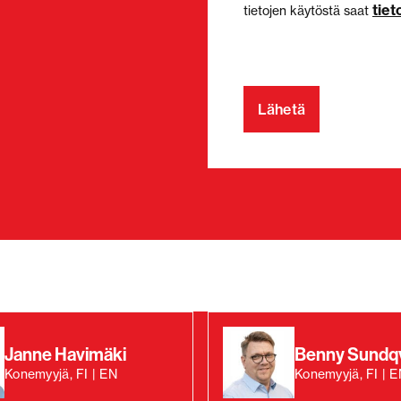
tie
tietojen käytöstä saat
Janne Havimäki
Benny Sundqv
Konemyyjä, FI | EN
Konemyyjä, FI | E