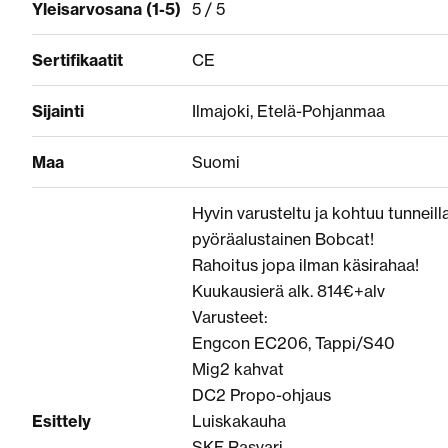
Yleisarvosana (1-5)
5 / 5
Sertifikaatit
CE
Sijainti
Ilmajoki, Etelä-Pohjanmaa
Maa
Suomi
Hyvin varusteltu ja kohtuu tunneill
pyöräalustainen Bobcat!
Rahoitus jopa ilman käsirahaa!
Kuukausierä alk. 814€+alv
Varusteet:
Engcon EC206, Tappi/S40
Mig2 kahvat
DC2 Propo-ohjaus
Esittely
Luiskakauha
SKF Rasvari