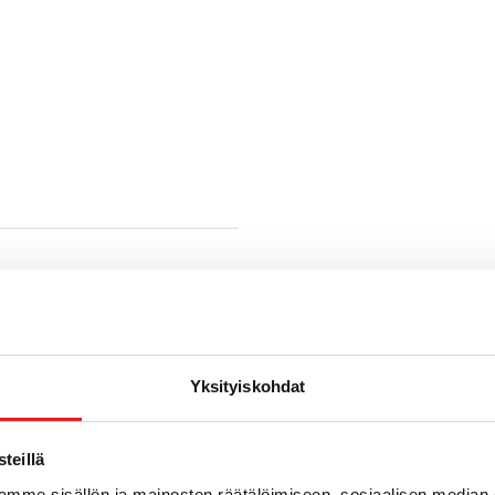
Yksityiskohdat
teillä
mme sisällön ja mainosten räätälöimiseen, sosiaalisen median