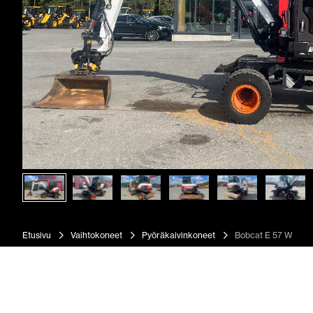
Etusivu
Vaihtokoneet
Pyöräkaivinkoneet
Bobcat E 57 W