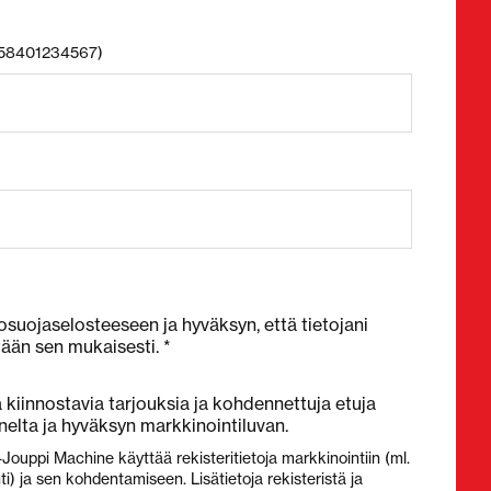
+358401234567)
osuojaselosteeseen ja hyväksyn, että tietojani
tään sen mukaisesti. *
kiinnostavia tarjouksia ja kohdennettuja etuja
elta ja hyväksyn markkinointiluvan.
-Jouppi Machine käyttää rekisteritietoja markkinointiin (ml.
) ja sen kohdentamiseen. Lisätietoja rekisteristä ja