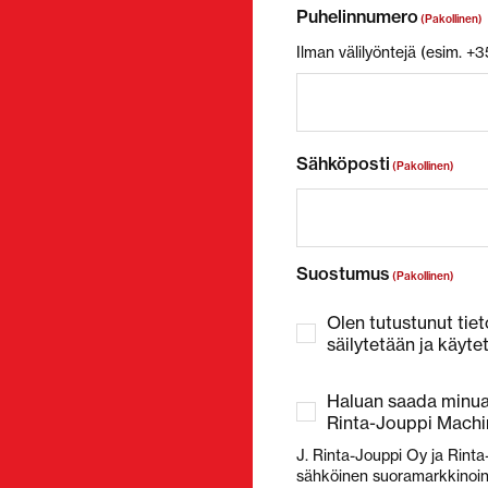
Puhelinnumero
(Pakollinen)
Ilman välilyöntejä (esim. 
Sähköposti
(Pakollinen)
Suostumus
(Pakollinen)
Olen tutustunut tiet
säilytetään ja käyte
Haluan saada minua 
Rinta-Jouppi Machin
J. Rinta-Jouppi Oy ja Rinta
sähköinen suoramarkkinointi