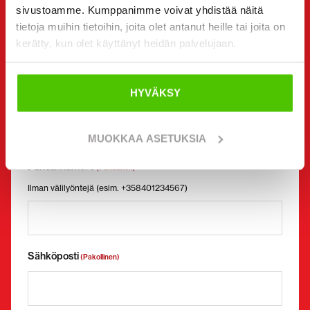
sivustoamme. Kumppanimme voivat yhdistää näitä
Yhteystiedot
(Pakollinen)
tietoja muihin tietoihin, joita olet antanut heille tai joita on
Etunimi *
Sukunimi *
kerätty, kun olet käyttänyt heidän palvelujaan.
HYVÄKSY
Yrityksen nimi
Y-tunnus
MUOKKAA ASETUKSIA
Puhelinnumero
(Pakollinen)
Ilman välilyöntejä (esim. +358401234567)
Sähköposti
(Pakollinen)