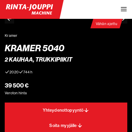
Vähän ajettu
Kramer
KRAMER 5040
2 KAUHAA, TRUKKIPIIKIT
2020
744 h
39 500 €
Veroton hinta
Yhteydenottopyyntö
Soita myyjälle