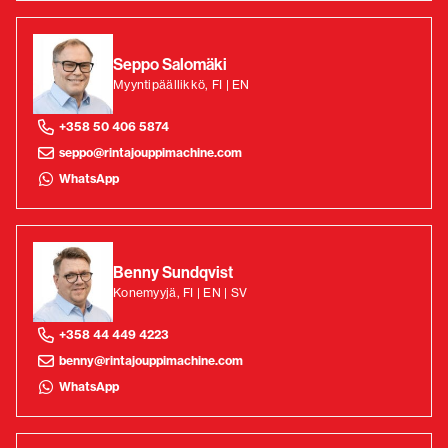
Seppo Salomäki
Myyntipäällikkö, FI | EN
+358 50 406 5874
seppo@rintajouppimachine.com
WhatsApp
Benny Sundqvist
Konemyyjä, FI | EN | SV
+358 44 449 4223
benny@rintajouppimachine.com
WhatsApp