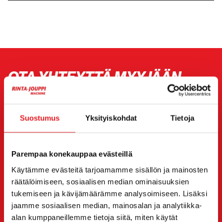
OTA YHTEYTTÄ MYYJÄÄN
Viesti
Kramer 5040
myyjälle. Hän on sinuun yhteydessä
sinulle haluamallasi tavalla.
Suostumus
Yksityiskohdat
Tietoja
Voit halutessasi olla suoraan yhteydessä myös
yksittäiseen myyjään. Myyjän yhteystiedot löydät sivun
Parempaa konekauppaa evästeillä
alta.
Käytämme evästeitä tarjoamamme sisällön ja mainosten
Haluan
räätälöimiseen, sosiaalisen median ominaisuuksien
(Pakollinen)
tukemiseen ja kävijämäärämme analysoimiseen. Lisäksi
Ostaa
jaamme sosiaalisen median, mainosalan ja analytiikka-
Vuokrata
alan kumppaneillemme tietoja siitä, miten käytät
Kysyä lisätietoja