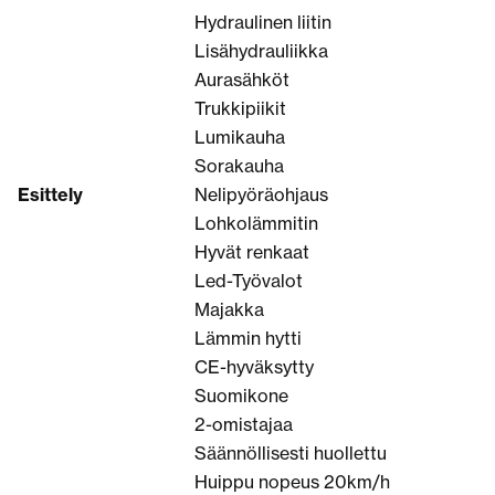
Hydraulinen liitin
Lisähydrauliikka
Aurasähköt
Trukkipiikit
Lumikauha
Sorakauha
Esittely
Nelipyöräohjaus
Lohkolämmitin
Hyvät renkaat
Led-Työvalot
Majakka
Lämmin hytti
CE-hyväksytty
Suomikone
2-omistajaa
Säännöllisesti huollettu
Huippu nopeus 20km/h