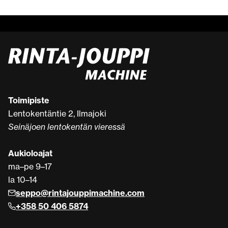
Toimipiste
Lentokentäntie 2, Ilmajoki
Seinäjoen lentokentän vieressä
Aukioloajat
ma–pe 9–17
la 10–14
seppo@rintajouppimachine.com
+358 50 406 5874