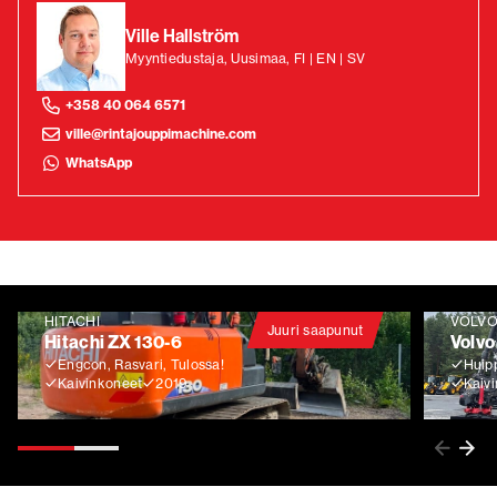
Ville Hallström
Myyntiedustaja, Uusimaa, FI | EN | SV
+358 40 064 6571
ville@rintajouppimachine.com
WhatsApp
HITACHI
VOLV
Juuri saapunut
Hitachi ZX 130-6
Volvo
Engcon, Rasvari, Tulossa!
Huip
Kaivinkoneet
2019
Kaiv