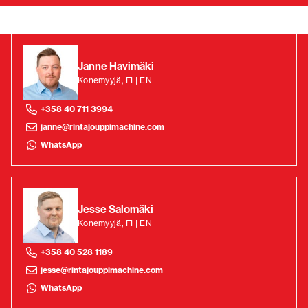
Janne Havimäki
Konemyyjä, FI | EN
+358 40 711 3994
janne@rintajouppimachine.com
WhatsApp
Jesse Salomäki
Konemyyjä, FI | EN
+358 40 528 1189
jesse@rintajouppimachine.com
WhatsApp