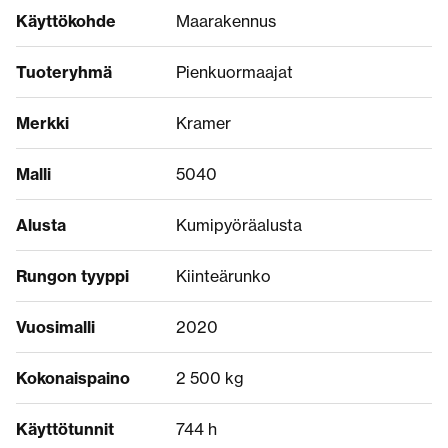
Käyttökohde
Maarakennus
Tuoteryhmä
Pienkuormaajat
Merkki
Kramer
Malli
5040
Alusta
Kumipyöräalusta
Rungon tyyppi
Kiinteärunko
Vuosimalli
2020
Kokonaispaino
2 500 kg
Käyttötunnit
744 h