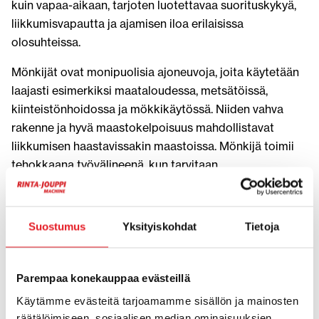
kuin vapaa-aikaan, tarjoten luotettavaa suorituskykyä,
liikkumisvapautta ja ajamisen iloa erilaisissa
olosuhteissa.
Mönkijät ovat monipuolisia ajoneuvoja, joita käytetään
laajasti esimerkiksi maataloudessa, metsätöissä,
kiinteistönhoidossa ja mökkikäytössä. Niiden vahva
rakenne ja hyvä maastokelpoisuus mahdollistavat
liikkumisen haastavissakin maastoissa. Mönkijä toimii
tehokkaana työvälineenä, kun tarvitaan
kuljetuskapasiteettia, vetovoimaa ja ketteryyttä
samassa paketissa.
Suostumus
Yksityiskohdat
Tietoja
Moottorikelkat puolestaan on suunniteltu
talviolosuhteisiin, joissa ne tarjoavat nopean ja
vaivattoman liikkumisen lumisessa maastossa. Ne
Parempaa konekauppaa evästeillä
soveltuvat niin hyötykäyttöön kuin vapaa-ajan
Käytämme evästeitä tarjoamamme sisällön ja mainosten
ajamiseen, esimerkiksi reittiajoon, retkeilyyn ja
räätälöimiseen, sosiaalisen median ominaisuuksien