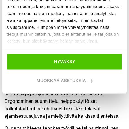
mökkiliikenteeseen. Kelkat yhdistävät suorituskyvyn ja
tukemiseen ja kävijämäärämme analysoimiseen. Lisäksi
ajomukavuuden tavalla, joka tekee liikkumisesta
jaamme sosiaalisen median, mainosalan ja analytiikka-
sujuvaa myös vaativissa talviolosuhteissa.
alan kumppaneillemme tietoja siitä, miten käytät
sivustoamme. Kumppanimme voivat yhdistää näitä
Sekä mönkijöiden että moottorikelkkojen
tietoja muihin tietoihin, joita olet antanut heille tai joita on
monipuolisuutta lisää laaja lisävarustevalikoima.
kerätty, kun olet käyttänyt heidän palvelujaan.
Saatavilla on muun muassa peräkärryjä, lumilevyjä,
vinssiratkaisuja ja säilytysratkaisuja, jotka tekevät
ajoneuvoista entistä käytännöllisempiä eri
HYVÄKSY
käyttötarkoituksiin. Näin sama ajoneuvo mukautuu
helposti sekä työhön että vapaa-aikaan.
MUOKKAA ASETUKSIA
Nykyaikaiset mallit tarjoavat hyvän yhdistelmän
suorituskykyä, ajomukavuutta ja turvallisuutta.
Ergonominen suunnittelu, helppokäyttöiset
hallintalaitteet ja kehittynyt tekniikka tekevät
ajamisesta sujuvaa ja miellyttävää kaikissa tilanteissa.
Olipa tavoitteena tehokas työväline tai nautinnollinen