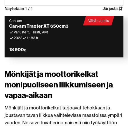
Näytetään
1 / 1
Järjestä
Can-am
Vähän ajettu
Can-am Traxter XT 650cm3
Varusteltu, siisti, Alv!
2023
1 183 h
18 900
€
Mönkijät ja moottorikelkat
monipuoliseen liikkumiseen ja
vapaa-aikaan
Mönkijät ja moottorikelkat tarjoavat tehokkaan ja
joustavan tavan liikkua vaihtelevissa maastoissa ympäri
vuoden. Ne soveltuvat erinomaisesti niin työkäyttöön