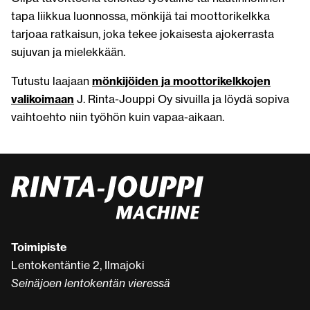
tapa liikkua luonnossa, mönkijä tai moottorikelkka
tarjoaa ratkaisun, joka tekee jokaisesta ajokerrasta
sujuvan ja mielekkään.
Tutustu laajaan
mönkijöiden ja moottorikelkkojen
valikoimaan
J. Rinta-Jouppi Oy sivuilla ja löydä sopiva
vaihtoehto niin työhön kuin vapaa-aikaan.
Toimipiste
Lentokentäntie 2, Ilmajoki
Seinäjoen lentokentän vieressä