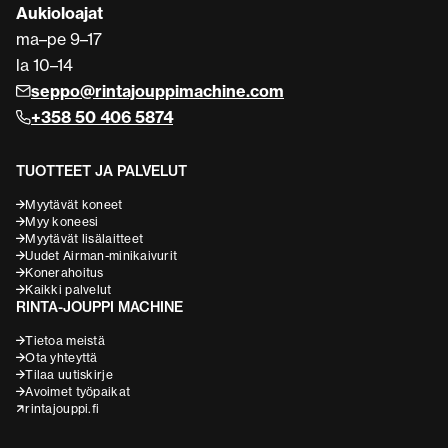
Aukioloajat
ma–pe 9–17
la 10–14
seppo@rintajouppimachine.com
+358 50 406 5874
TUOTTEET JA PALVELUT
Myytävät koneet
Myy koneesi
Myytävät lisälaitteet
Uudet Airman-minikaivurit
Konerahoitus
Kaikki palvelut
RINTA-JOUPPI MACHINE
Tietoa meistä
Ota yhteyttä
Tilaa uutiskirje
Avoimet työpaikat
rintajouppi.fi