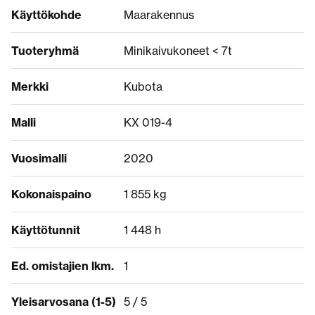
Käyttökohde
Maarakennus
Tuoteryhmä
Minikaivukoneet < 7t
Merkki
Kubota
Malli
KX 019-4
Vuosimalli
2020
Kokonaispaino
1 855 kg
Käyttötunnit
1 448 h
Ed. omistajien lkm.
1
Yleisarvosana (1-5)
5 / 5