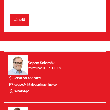
Seppo Salomäki
Myyntipäällikkö, FI | EN
+358 50 406 5874
seppo@rintajouppimachine.com
WhatsApp