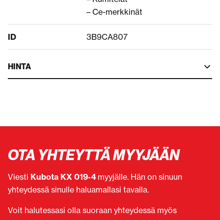
– Ce-merkkinät
ID
3B9CA807
HINTA
OTA YHTEYTTÄ MYYJÄÄN
Viesti
Kubota KX 019-4
myyjälle. Hän on sinuun
yhteydessä sinulle haluamallasi tavalla.
Voit halutessasi olla suoraan yhteydessä myös