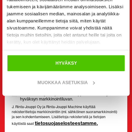
tukemiseen ja kävijämäärämme analysoimiseen. Lisäksi
jaamme sosiaalisen median, mainosalan ja analytiikka-
alan kumppaneillemme tietoja siitä, miten käytät
Sähköposti
(Pakollinen)
sivustoamme. Kumppanimme voivat yhdistää näitä
tietoja muihin tietoihin, joita olet antanut heille tai joita on
kerätty, kun olet käyttänyt heidän palvelujaan.
Suostumus
(Pakollinen)
HYVÄKSY
Olen tutustunut tietosuojaselosteeseen ja hyväksyn,
että tietojani säilytetään ja käytetään sen
mukaisesti. *
MUOKKAA ASETUKSIA
Haluan saada minua kiinnostavia tarjouksia ja
kohdennettuja etuja Rinta-Jouppi Machinelta ja
hyväksyn markkinointiluvan.
J. Rinta-Jouppi Oy ja Rinta-Jouppi Machine käyttää
rekisteritietoja markkinointiin (ml. sähköinen suoramarkkinointi)
ja sen kohdentamiseen. Lisätietoja rekisteristä ja tietojen
tietosuojaselosteestamme.
käytöstä saat