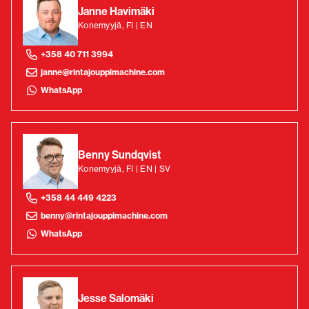
Janne Havimäki
Konemyyjä, FI | EN
+358 40 711 3994
janne@rintajouppimachine.com
WhatsApp
Benny Sundqvist
Konemyyjä, FI | EN | SV
+358 44 449 4223
benny@rintajouppimachine.com
WhatsApp
Jesse Salomäki