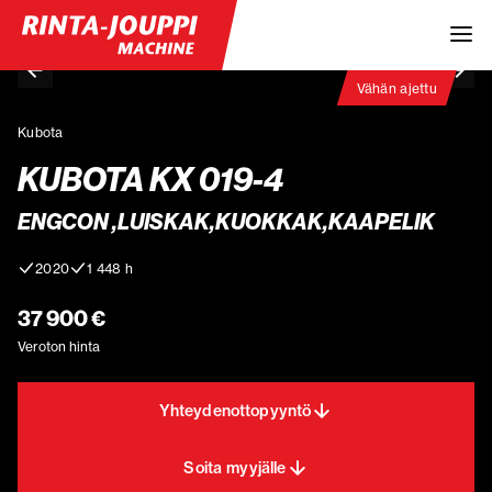
Vähän ajettu
Kubota
KUBOTA KX 019-4
ENGCON ,LUISKAK,KUOKKAK,KAAPELIK
2020
1 448 h
37 900 €
Veroton hinta
Yhteydenottopyyntö
Soita myyjälle