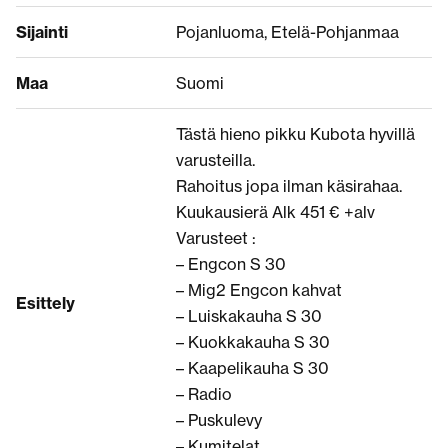
Sijainti
Pojanluoma, Etelä-Pohjanmaa
Maa
Suomi
Tästä hieno pikku Kubota hyvillä
varusteilla.
Rahoitus jopa ilman käsirahaa.
Kuukausierä Alk 451 € +alv
Varusteet :
– Engcon S 30
– Mig2 Engcon kahvat
Esittely
– Luiskakauha S 30
– Kuokkakauha S 30
– Kaapelikauha S 30
– Radio
– Puskulevy
– Kumitelat