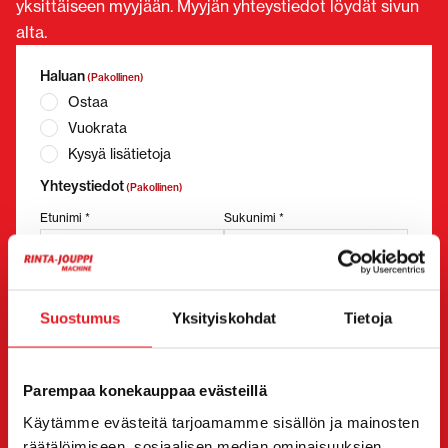
yksittäiseen myyjään. Myyjän yhteystiedot löydät sivun
alta.
Haluan
(Pakollinen)
Ostaa
Vuokrata
Kysyä lisätietoja
Yhteystiedot
(Pakollinen)
Etunimi *
Sukunimi *
Yrityksen nimi
Y-tunnus
Suostumus
Yksityiskohdat
Tietoja
Parempaa konekauppaa evästeillä
Puhelinnumero
(Pakollinen)
Käytämme evästeitä tarjoamamme sisällön ja mainosten
Ilman välilyöntejä (esim. +358401234567)
räätälöimiseen, sosiaalisen median ominaisuuksien