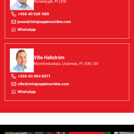
Konemyyjä, FI | EN
+358 40 528 1189
jesse@rintajouppimachine.com
WhatsApp
Ville Hallström
Myyntiedustaja, Uusimaa, FI | EN | SV
+358 40 064 6571
ville@rintajouppimachine.com
WhatsApp