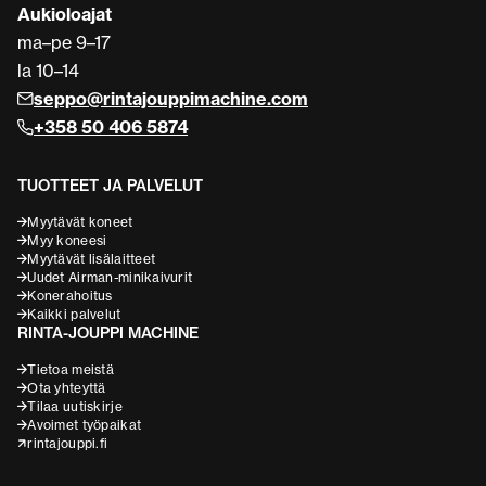
Aukioloajat
ma–pe 9–17
la 10–14
seppo@rintajouppimachine.com
+358 50 406 5874
TUOTTEET JA PALVELUT
Myytävät koneet
Myy koneesi
Myytävät lisälaitteet
Uudet Airman-minikaivurit
Konerahoitus
Kaikki palvelut
RINTA-JOUPPI MACHINE
Tietoa meistä
Ota yhteyttä
Tilaa uutiskirje
Avoimet työpaikat
rintajouppi.fi