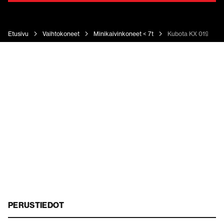
Etusivu
Vaihtokoneet
Minikaivinkoneet < 7t
Kubota KX 019-4
PERUSTIEDOT