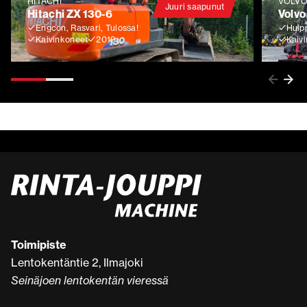
HITACHI
VOLV
Juuri saapunut
Hitachi ZX 130-6
Volvo
Engcon, Rasvari, Tulossa!
Huip
Kaivinkoneet
2019
Kaiv
Toimipiste
Lentokentäntie 2, Ilmajoki
Seinäjoen lentokentän vieressä