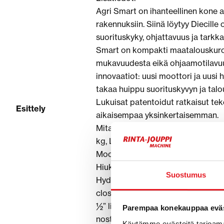
Agri Smart on ihanteellinen kone ah
rakennuksiin. Siinä löytyy Diecill
suorituskyky, ohjattavuus ja tarkka
Smart on kompakti maatalouskurotta
mukavuudesta eikä ohjaamotilavuud
innovaatiot: uusi moottori ja uusi
takaa huippu suorituskyvyn ja talo
Lukuisat patentoidut ratkaisut te
Esittely
aikaisempaa yksinkertaisemman.
Mitat: Nostokorkeus 435 cm, Nos
kg, Leveys 155 cm, Korkeus 193 cm
Moottori: KUBOTA D1803-CR-TE5B
Hiukkassuodatin
Suostumus
Hydrauliikka: Hammasrataspumppu 
closedcenter AID4930, Hydrauliika
½” lisähydrauliikka puomin päässä
Parempaa konekauppaa eväs
nostosylinterissä, TALVIVARUSTU
Käytämme evästeitä tarjoama