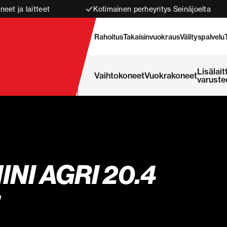
neet ja laitteet
Kotimainen perheyritys Seinäjoelta
Rahoitus
Takaisinvuokraus
Välityspalvelu
Lisälait
Vaihtokoneet
Vuokrakoneet
varuste
INI AGRI 20.4