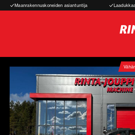
Maanrakennuskoneiden asiantuntija
Laadukkaa
Vähän