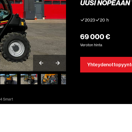
UUSI NOPEAAN 
2023
20 h
69 000 €
Veroton hinta
Yhteydenottopyynt
.4 Smart