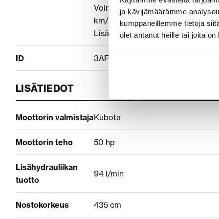
Voimansiirto: Hydrostaattinen voi
ja kävijämäärämme analysoim
km/h, Sähköinen suunnanvaihdin, 
kumppaneillemme tietoja siitä
Lisävarusteet tarpeen mukaan kysy
olet antanut heille tai joita o
ID
3AF75DCA
LISÄTIEDOT
Moottorin valmistaja
Kubota
Moottorin teho
50 hp
Lisähydrauliikan
94 l/min
tuotto
Nostokorkeus
435 cm