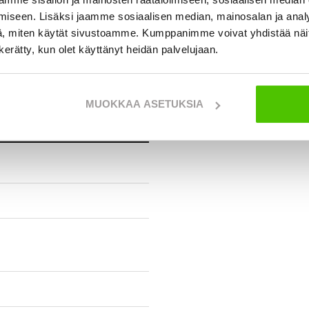
mansiirto 1-nopeusalue, 25
iseen. Lisäksi jaamme sosiaalisen median, mainosalan ja analy
ajonopeuden hidastin.
, miten käytät sivustoamme. Kumppanimme voivat yhdistää näitä t
 tarjous!
n kerätty, kun olet käyttänyt heidän palvelujaan.
MUOKKAA ASETUKSIA