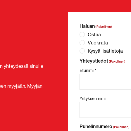
Haluan
(Pakollinen)
Ostaa
Vuokrata
Kysyä lisätietoja
Yhteystiedot
(Pakollinen)
n yhteydessä sinulle
Etunimi *
seen myyjään. Myyjän
Yrityksen nimi
Puhelinnumero
(Pakollinen)