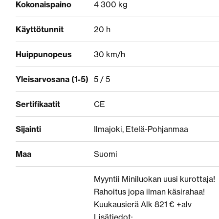
Kokonaispaino
4 300 kg
Käyttötunnit
20 h
Huippunopeus
30 km/h
Yleisarvosana (1-5)
5 / 5
Sertifikaatit
CE
Sijainti
Ilmajoki, Etelä-Pohjanmaa
Maa
Suomi
Myyntii Miniluokan uusi kurottaja!
Rahoitus jopa ilman käsirahaa!
Kuukausierä Alk 821 € +alv
Lisätiedot: