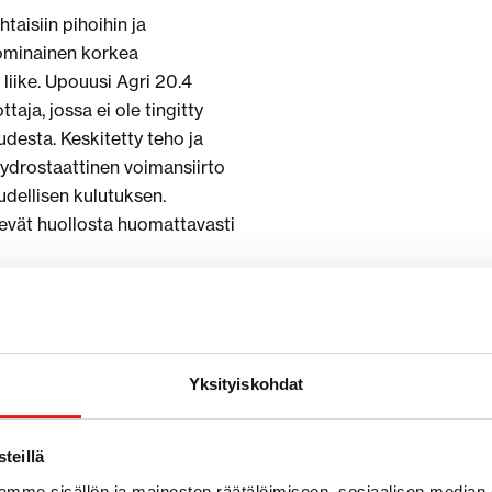
taisiin pihoihin ja
e ominainen korkea
 liike. Upouusi Agri 20.4
ja, jossa ei ole tingitty
esta. Keskitetty teho ja
 hydrostaattinen voimansiirto
udellisen kulutuksen.
kevät huollosta huomattavasti
toteho 2000 kg, Paino 4300
, pituus 3534
, 50 hv/2700 rpm,
Yksityiskohdat
94 l/250 bar, 1 vipu
n vapautus, 1 x 2-toiminen
, Sisäänrakennettu vakain
teillä
S
mme sisällön ja mainosten räätälöimiseen, sosiaalisen median