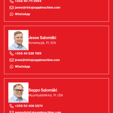
+358 40 711 3994
janne@rintajouppimachine.com
WhatsApp
Jesse Salomäki
Konemyyjä, FI | EN
+358 40 528 1189
jesse@rintajouppimachine.com
WhatsApp
Seppo Salomäki
Myyntipäällikkö, FI | EN
+358 50 406 5874
seppo@rintajouppimachine.com