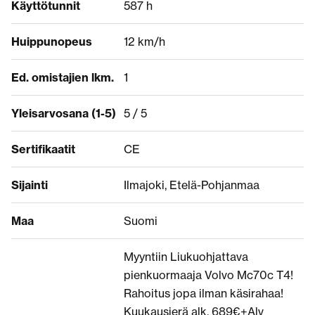
Käyttötunnit
587 h
Huippunopeus
12 km/h
Ed. omistajien lkm.
1
Yleisarvosana (1-5)
5 / 5
Sertifikaatit
CE
Sijainti
Ilmajoki, Etelä-Pohjanmaa
Maa
Suomi
Myyntiin Liukuohjattava
pienkuormaaja Volvo Mc70c T4!
Rahoitus jopa ilman käsirahaa!
Kuukausierä alk. 689€+Alv