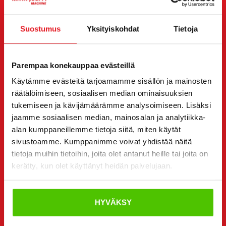
OTA YHTEYTTÄ MYYJÄÄN
Viesti
Volvo MC 70C T4
myyjälle. Hän on sinuun
Suostumus
Yksityiskohdat
Tietoja
yhteydessä sinulle haluamallasi tavalla.
Voit halutessasi olla suoraan yhteydessä myös
Parempaa konekauppaa evästeillä
yksittäiseen myyjään. Myyjän yhteystiedot löydät sivun
Käytämme evästeitä tarjoamamme sisällön ja mainosten
alta.
räätälöimiseen, sosiaalisen median ominaisuuksien
tukemiseen ja kävijämäärämme analysoimiseen. Lisäksi
Haluan
(Pakollinen)
jaamme sosiaalisen median, mainosalan ja analytiikka-
Ostaa
alan kumppaneillemme tietoja siitä, miten käytät
Vuokrata
sivustoamme. Kumppanimme voivat yhdistää näitä
Kysyä lisätietoja
tietoja muihin tietoihin, joita olet antanut heille tai joita on
Yhteystiedot
(Pakollinen)
kerätty, kun olet käyttänyt heidän palvelujaan.
Etunimi *
Sukunimi *
HYVÄKSY
Yrityksen nimi
Y-tunnus