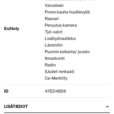
Varusteet:
Pome kauha huulilevyllä
Rasvari
Peruutus kamera
Esittely
Työ-valot
Lisähydrauliikka
Lämmitin
Puomin kellunta/ jousto
Ilmastointi
Radio
(Uudet renkaat)
Ce-Merkitty
ID
47ED48D6
LISÄTIEDOT