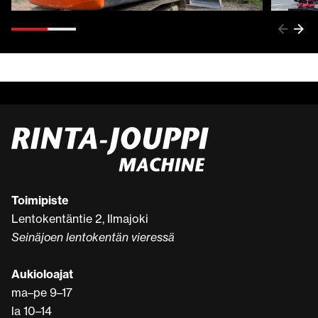
Toimipiste
Lentokentäntie 2, Ilmajoki
Seinäjoen lentokentän vieressä
Aukioloajat
ma–pe 9–17
la 10–14