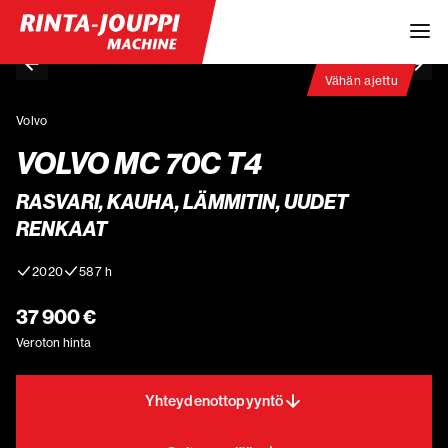
Vähän ajettu
Volvo
VOLVO MC 70C T4
RASVARI, KAUHA, LÄMMITIN, UUDET
RENKAAT
2020
587 h
37 900 €
Veroton hinta
Yhteydenottopyyntö