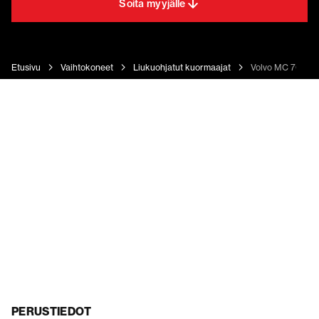
Soita myyjälle
Etusivu
Vaihtokoneet
Liukuohjatut kuormaajat
Volvo MC 70C T
PERUSTIEDOT