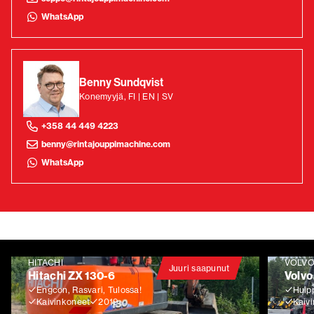
WhatsApp
Benny Sundqvist
Konemyyjä, FI | EN | SV
+358 44 449 4223
benny@rintajouppimachine.com
WhatsApp
HITACHI
VOLV
Juuri saapunut
Hitachi ZX 130-6
Volvo
Engcon, Rasvari, Tulossa!
Huip
Kaivinkoneet
2019
Kaiv