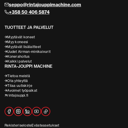
seppo@rintajouppimachine.com
+358 50 406 5874
TUOTTEET JA PALVELUT
Myytävät koneet
Myy koneesi
Myytävät lisälaitteet
Uudet Airman-minikaivurit
Konerahoitus
Kaikki palvelut
RINTA-JOUPPI MACHINE
Tietoa meistä
Ota yhteyttä
Tilaa uutiskirje
Avoimet työpaikat
rintajouppi.fi
Rekisteriseloste
Evästeasetukset