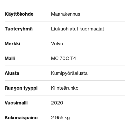
Käyttökohde
Maarakennus
Tuoteryhmä
Liukuohjatut kuormaajat
Merkki
Volvo
Malli
MC 70C T4
Alusta
Kumipyöräalusta
Rungon tyyppi
Kiinteärunko
Vuosimalli
2020
Kokonaispaino
2 955 kg