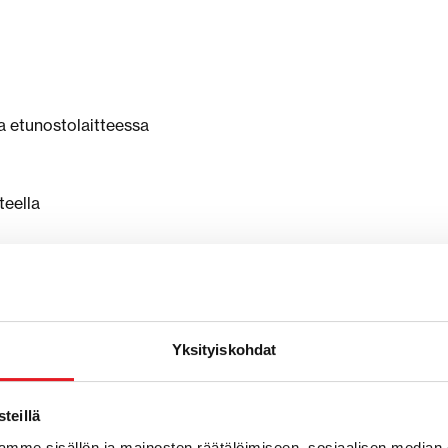
a etunostolaitteessa
teella
tti
Yksityiskohdat
teillä
mme sisällön ja mainosten räätälöimiseen, sosiaalisen median