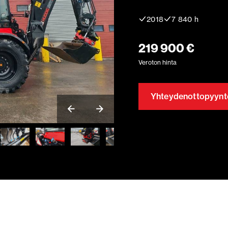
2018
7 840 h
219 900 €
Veroton hinta
Yhteydenottopyynt