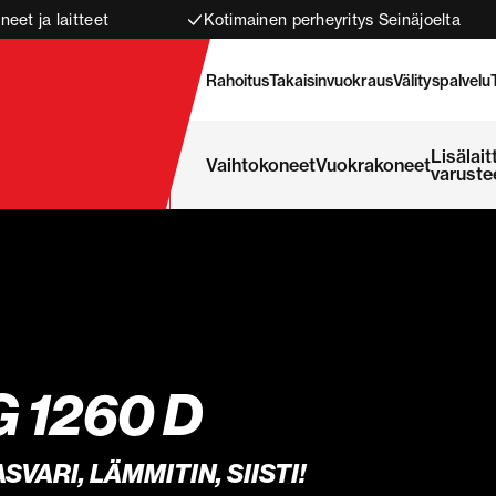
neet ja laitteet
Kotimainen perheyritys Seinäjoelta
Rahoitus
Takaisinvuokraus
Välityspalvelu
Lisälait
Vaihtokoneet
Vuokrakoneet
varuste
 1260 D
SVARI, LÄMMITIN, SIISTI!