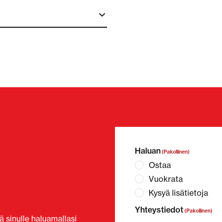
Haluan
(Pakollinen)
Ostaa
Vuokrata
Kysyä lisätietoja
Yhteystiedot
(Pakollinen)
 sinulle haluamallasi