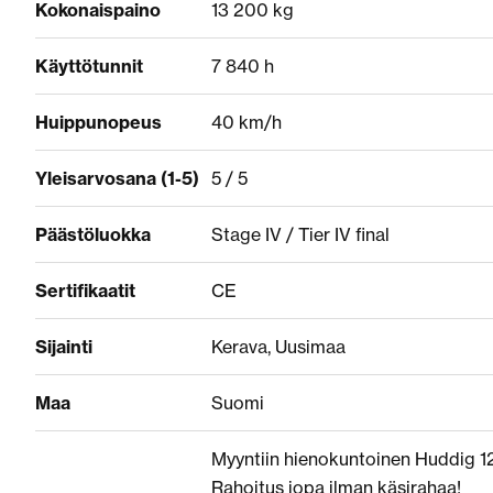
Kokonaispaino
13 200 kg
Käyttötunnit
7 840 h
Huippunopeus
40 km/h
Yleisarvosana (1-5)
5 / 5
Päästöluokka
Stage IV / Tier IV final
Sertifikaatit
CE
Sijainti
Kerava, Uusimaa
Maa
Suomi
Myyntiin hienokuntoinen Huddig 1
Rahoitus jopa ilman käsirahaa!