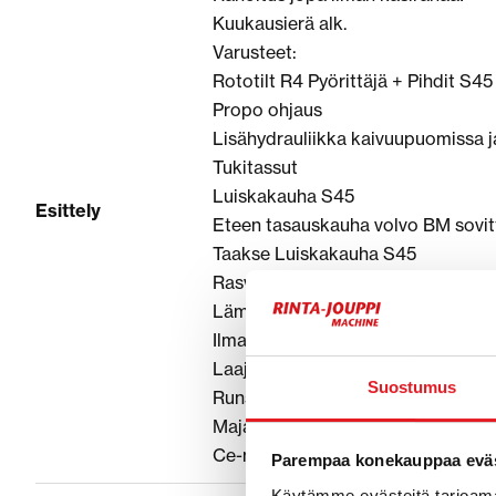
Kuukausierä alk.
Varusteet:
Rototilt R4 Pyörittäjä + Pihdit S45
Propo ohjaus
Lisähydrauliikka kaivuupuomissa j
Tukitassut
Luiskakauha S45
Esittely
Eteen tasauskauha volvo BM sovit
Taakse Luiskakauha S45
Rasvari
Lämmitin
Ilmastointi
Laaja etu ja taka hydrauliikka pake
Suostumus
Runsaasti työvaloja
Majakka
Ce-merkitty
Parempaa konekauppaa eväs
Käytämme evästeitä tarjoama