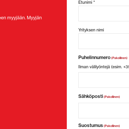
Etunimi *
seen myyjään. Myyjän
Yrityksen nimi
Puhelinnumero
(Pakollinen)
Ilman välilyöntejä (esim. 
Sähköposti
(Pakollinen)
Suostumus
(Pakollinen)