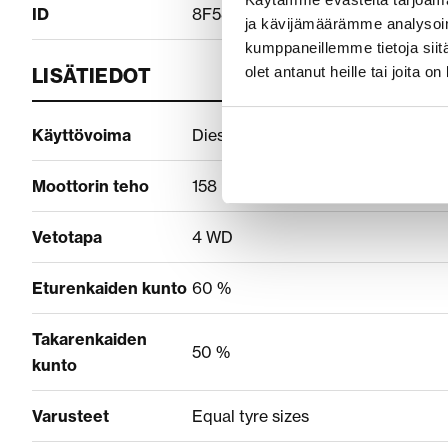
ID
8F581604
ja kävijämäärämme analysoim
kumppaneillemme tietoja siitä
olet antanut heille tai joita o
LISÄTIEDOT
Käyttövoima
Diesel
Moottorin teho
158 hp
Vetotapa
4 WD
Eturenkaiden kunto
60 %
Takarenkaiden
50 %
kunto
Varusteet
Equal tyre sizes