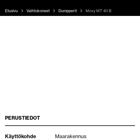
Etusivu
Vaihtokoneet
Dumpperit
Moxy MT 40 B
PERUSTIEDOT
Käyttökohde
Maarakennus