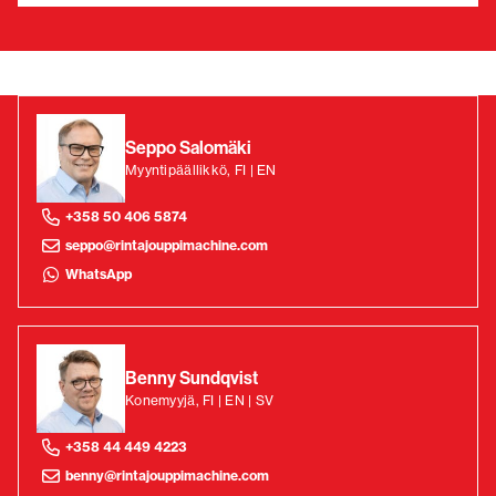
Seppo Salomäki
Myyntipäällikkö, FI | EN
+358 50 406 5874
seppo@rintajouppimachine.com
WhatsApp
Benny Sundqvist
Konemyyjä, FI | EN | SV
+358 44 449 4223
benny@rintajouppimachine.com