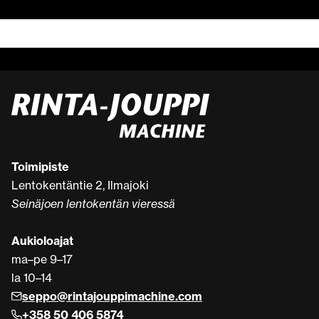
Toimipiste
Lentokentäntie 2, Ilmajoki
Seinäjoen lentokentän vieressä
Aukioloajat
ma–pe 9–17
la 10–14
seppo@rintajouppimachine.com
+358 50 406 5874