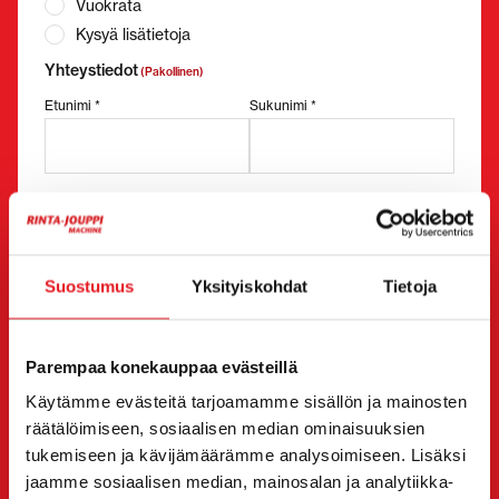
Vuokrata
Kysyä lisätietoja
Yhteystiedot
(Pakollinen)
Etunimi *
Sukunimi *
Yrityksen nimi
Y-tunnus
Suostumus
Yksityiskohdat
Tietoja
Puhelinnumero
(Pakollinen)
Ilman välilyöntejä (esim. +358401234567)
Parempaa konekauppaa evästeillä
Käytämme evästeitä tarjoamamme sisällön ja mainosten
räätälöimiseen, sosiaalisen median ominaisuuksien
Sähköposti
tukemiseen ja kävijämäärämme analysoimiseen. Lisäksi
(Pakollinen)
jaamme sosiaalisen median, mainosalan ja analytiikka-