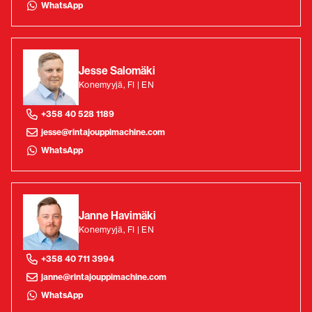
WhatsApp
Jesse Salomäki
Konemyyjä, FI | EN
+358 40 528 1189
jesse@rintajouppimachine.com
WhatsApp
Janne Havimäki
Konemyyjä, FI | EN
+358 40 711 3994
janne@rintajouppimachine.com
WhatsApp