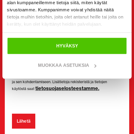
alan kumppaneillemme tietoja siitä, miten käytät
sivustoamme. Kumppanimme voivat yhdistää näitä
Suostumus
tietoja muihin tietoihin, joita olet antanut heille tai joita on
(Pakollinen)
kerätty, kun olet käyttänyt heidän palvelujaan.
Olen tutustunut tietosuojaselosteeseen ja hyväksyn,
että tietojani säilytetään ja käytetään sen
mukaisesti. *
HYVÄKSY
Haluan saada minua kiinnostavia tarjouksia ja
kohdennettuja etuja Rinta-Jouppi Machinelta ja
hyväksyn markkinointiluvan.
MUOKKAA ASETUKSIA
J. Rinta-Jouppi Oy ja Rinta-Jouppi Machine käyttää
rekisteritietoja markkinointiin (ml. sähköinen suoramarkkinointi)
ja sen kohdentamiseen. Lisätietoja rekisteristä ja tietojen
tietosuojaselosteestamme.
käytöstä saat