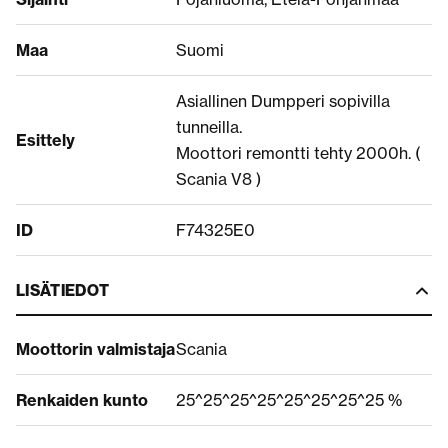
Maa
Suomi
Asiallinen Dumpperi sopivilla
tunneilla.
Esittely
Moottori remontti tehty 2000h. (
Scania V8 )
ID
F74325E0
LISÄTIEDOT
Moottorin valmistaja
Scania
Renkaiden kunto
25^25^25^25^25^25^25^25 %