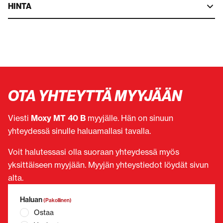
HINTA
OTA YHTEYTTÄ MYYJÄÄN
Viesti
Moxy MT 40 B
myyjälle. Hän on sinuun
yhteydessä sinulle haluamallasi tavalla.
Voit halutessasi olla suoraan yhteydessä myös
yksittäiseen myyjään. Myyjän yhteystiedot löydät sivun
alta.
Haluan
(Pakollinen)
Ostaa