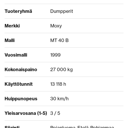
Tuoteryhmä
Dumpperit
Merkki
Moxy
Malli
MT 40 B
Vuosimalli
1999
Kokonaispaino
27 000 kg
Käyttötunnit
13 118 h
Huippunopeus
30 km/h
Yleisarvosana (1-5)
3 / 5
Sijainti
Pojanluoma, Etelä-Pohjanmaa