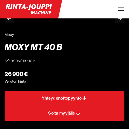
Moxy
MOXY MT 40 B
1999
13 118 h
26 900 €
Veroton hinta
Yhteydenottopyyntö
Soita myyjälle