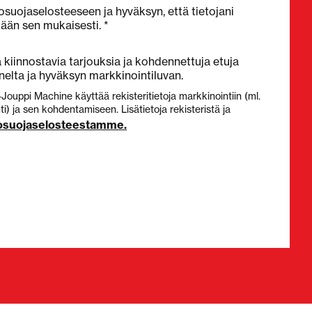
osuojaselosteeseen ja hyväksyn, että tietojani
tään sen mukaisesti. *
kiinnostavia tarjouksia ja kohdennettuja etuja
elta ja hyväksyn markkinointiluvan.
-Jouppi Machine käyttää rekisteritietoja markkinointiin (ml.
) ja sen kohdentamiseen. Lisätietoja rekisteristä ja
tosuojaselosteestamme.