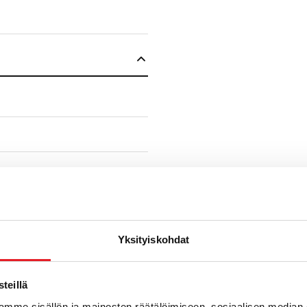
Yksityiskohdat
teillä
mme sisällön ja mainosten räätälöimiseen, sosiaalisen median