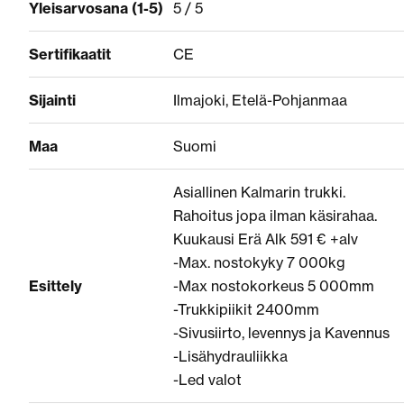
Yleisarvosana (1-5)
5 / 5
Sertifikaatit
CE
Sijainti
Ilmajoki, Etelä-Pohjanmaa
Maa
Suomi
Asiallinen Kalmarin trukki.
Rahoitus jopa ilman käsirahaa.
Kuukausi Erä Alk 591 € +alv
-Max. nostokyky 7 000kg
Esittely
-Max nostokorkeus 5 000mm
-Trukkipiikit 2400mm
-Sivusiirto, levennys ja Kavennus
-Lisähydrauliikka
-Led valot