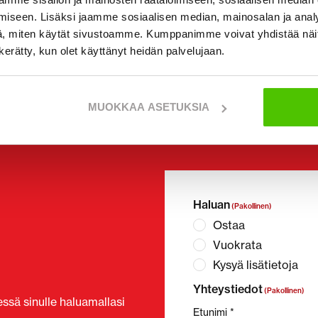
iseen. Lisäksi jaamme sosiaalisen median, mainosalan ja analy
, miten käytät sivustoamme. Kumppanimme voivat yhdistää näitä t
n kerätty, kun olet käyttänyt heidän palvelujaan.
MUOKKAA ASETUKSIA
Haluan
(Pakollinen)
Ostaa
Vuokrata
Kysyä lisätietoja
Yhteystiedot
(Pakollinen)
ssä sinulle haluamallasi
Etunimi *