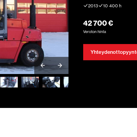
2013
10 400 h
42 700 €
Veroton hinta
Yhteydenottopyynt