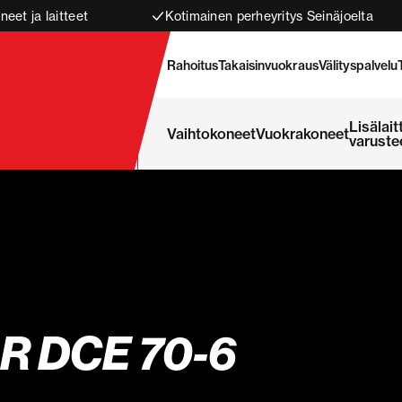
neet ja laitteet
Kotimainen perheyritys Seinäjoelta
Rahoitus
Takaisinvuokraus
Välityspalvelu
Lisälait
Vaihtokoneet
Vuokrakoneet
varuste
 DCE 70-6