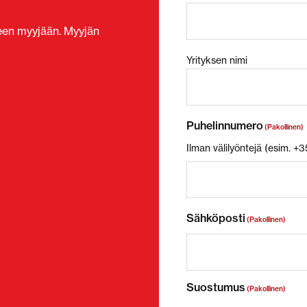
seen myyjään. Myyjän
Yrityksen nimi
Puhelinnumero
(Pakollinen)
Ilman välilyöntejä (esim. 
Sähköposti
(Pakollinen)
Suostumus
(Pakollinen)