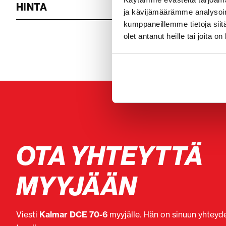
HINTA
ja kävijämäärämme analysoim
kumppaneillemme tietoja siitä
olet antanut heille tai joita o
OTA YHTEYTTÄ
MYYJÄÄN
Viesti
Kalmar DCE 70-6
myyjälle. Hän on sinuun yhteyde