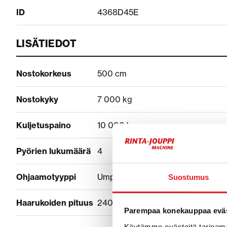
ID
4368D45E
LISÄTIEDOT
Nostokorkeus
500 cm
Nostokyky
7 000 kg
Kuljetuspaino
10 000 kg
Pyörien lukumäärä
4
Ohjaamotyyppi
Umpihytti
Suostumus
Haarukoiden pituus
240 cm
Parempaa konekauppaa eväs
Käytämme evästeitä tarjoama