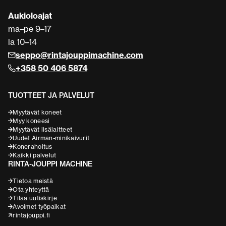
Aukioloajat
ma–pe 9–17
la 10–14
seppo@rintajouppimachine.com
+358 50 406 5874
TUOTTEET JA PALVELUT
Myytävät koneet
Myy koneesi
Myytävät lisälaitteet
Uudet Airman-minikaivurit
Konerahoitus
Kaikki palvelut
RINTA-JOUPPI MACHINE
Tietoa meistä
Ota yhteyttä
Tilaa uutiskirje
Avoimet työpaikat
rintajouppi.fi