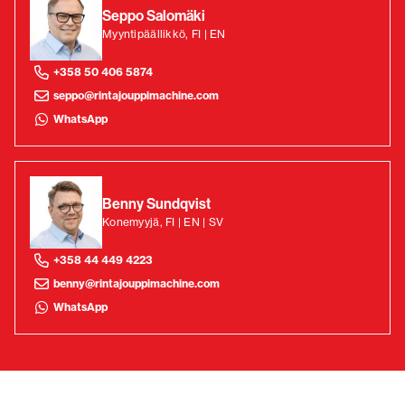
Seppo Salomäki
Myyntipäällikkö, FI | EN
+358 50 406 5874
seppo@rintajouppimachine.com
WhatsApp
Benny Sundqvist
Konemyyjä, FI | EN | SV
+358 44 449 4223
benny@rintajouppimachine.com
WhatsApp