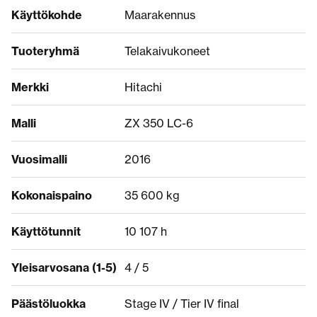
Käyttökohde
Maarakennus
Tuoteryhmä
Telakaivukoneet
Merkki
Hitachi
Malli
ZX 350 LC-6
Vuosimalli
2016
Kokonaispaino
35 600 kg
Käyttötunnit
10 107 h
Yleisarvosana (1-5)
4 / 5
Päästöluokka
Stage IV / Tier IV final