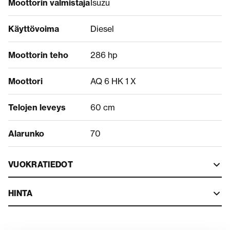
Moottorin valmistaja
Isuzu
Käyttövoima
Diesel
Moottorin teho
286 hp
Moottori
AQ 6 HK 1 X
Telojen leveys
60 cm
Alarunko
70
VUOKRATIEDOT
HINTA