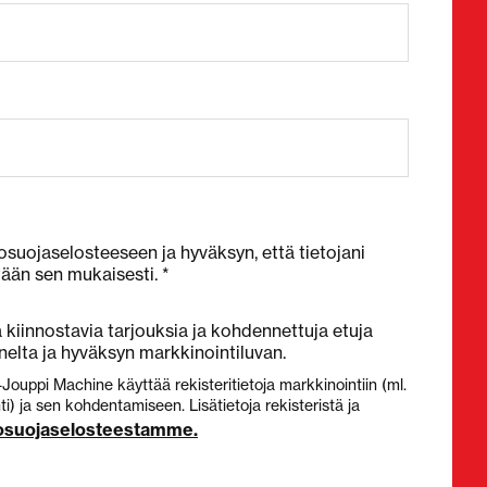
osuojaselosteeseen ja hyväksyn, että tietojani
tään sen mukaisesti. *
kiinnostavia tarjouksia ja kohdennettuja etuja
elta ja hyväksyn markkinointiluvan.
-Jouppi Machine käyttää rekisteritietoja markkinointiin (ml.
) ja sen kohdentamiseen. Lisätietoja rekisteristä ja
tosuojaselosteestamme.