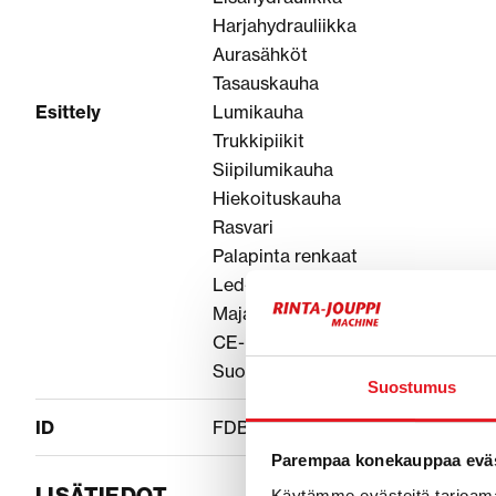
Harjahydrauliikka
Aurasähköt
Tasauskauha
Esittely
Lumikauha
Trukkipiikit
Siipilumikauha
Hiekoituskauha
Rasvari
Palapinta renkaat
Led-Työvalot
Majakka
CE-hyväksytty
Suomikone
Suostumus
ID
FDB92771
Parempaa konekauppaa eväs
Käytämme evästeitä tarjoama