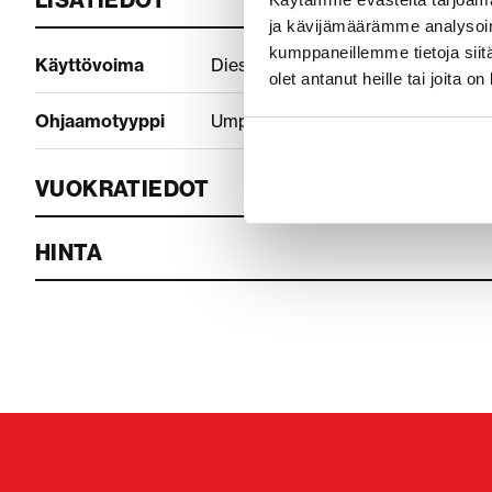
LISÄTIEDOT
ja kävijämäärämme analysoim
kumppaneillemme tietoja siitä
Käyttövoima
Diesel
olet antanut heille tai joita o
Ohjaamotyyppi
Umpihytti
VUOKRATIEDOT
HINTA