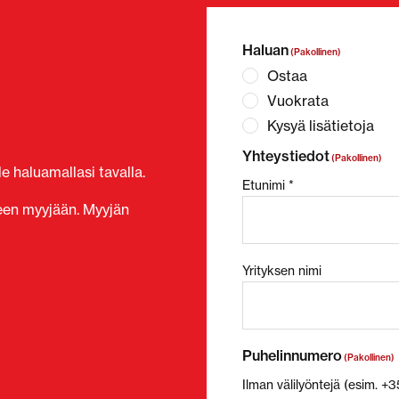
Haluan
(Pakollinen)
Ostaa
Vuokrata
Kysyä lisätietoja
Yhteystiedot
(Pakollinen)
e haluamallasi tavalla.
Etunimi *
seen myyjään. Myyjän
Yrityksen nimi
Puhelinnumero
(Pakollinen)
Ilman välilyöntejä (esim. 