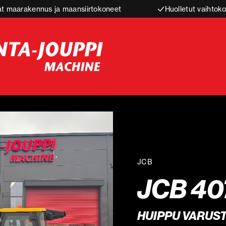
t maarakennus ja maansiirtokoneet
Huolletut vaihtoko
JCB
JCB 40
HUIPPU VARUST