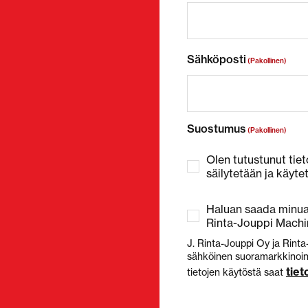
Sähköposti
(Pakollinen)
Suostumus
(Pakollinen)
Olen tutustunut tiet
säilytetään ja käyte
Haluan saada minua 
Rinta-Jouppi Machin
J. Rinta-Jouppi Oy ja Rinta
sähköinen suoramarkkinointi
tie
tietojen käytöstä saat