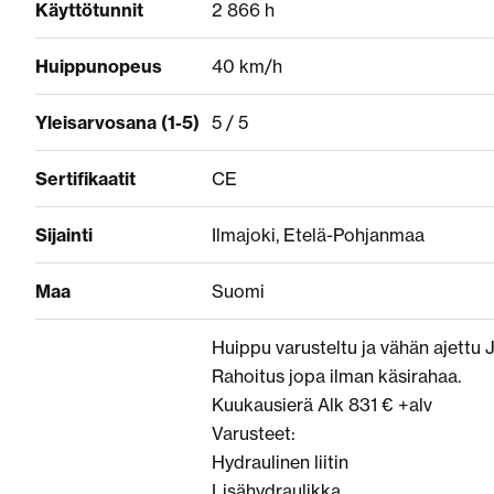
Käyttötunnit
2 866 h
Huippunopeus
40 km/h
Yleisarvosana (1-5)
5 / 5
Sertifikaatit
CE
Sijainti
Ilmajoki, Etelä-Pohjanmaa
Maa
Suomi
Huippu varusteltu ja vähän ajettu 
Rahoitus jopa ilman käsirahaa.
Kuukausierä Alk 831 € +alv
Varusteet:
Hydraulinen liitin
Lisähydraulikka