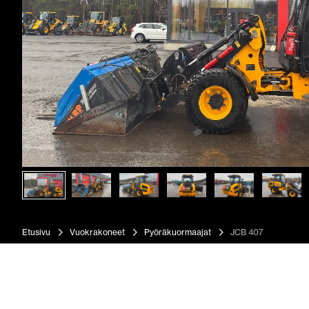
Etusivu
Vuokrakoneet
Pyöräkuormaajat
JCB 407