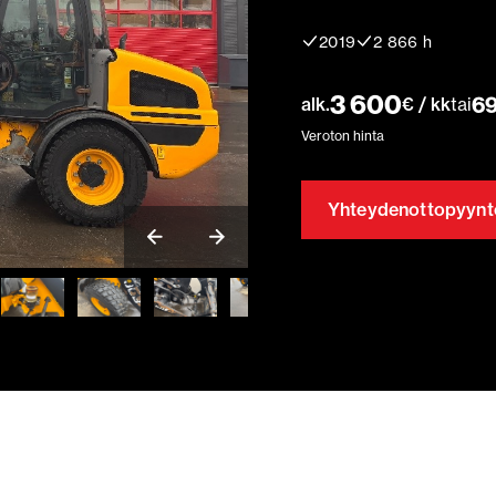
2019
2 866 h
3 600
69
alk.
€ / kk
tai
Veroton hinta
Yhteydenottopyynt