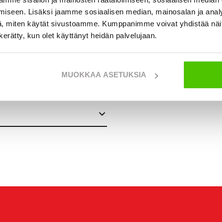
iseen. Lisäksi jaamme sosiaalisen median, mainosalan ja analy
, miten käytät sivustoamme. Kumppanimme voivat yhdistää näitä t
n kerätty, kun olet käyttänyt heidän palvelujaan.
MUOKKAA ASETUKSIA