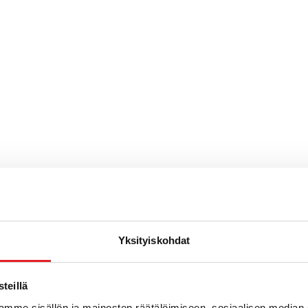
Yksityiskohdat
teillä
mme sisällön ja mainosten räätälöimiseen, sosiaalisen median