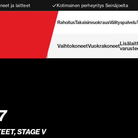
neet ja laitteet
Kotimainen perheyritys Seinäjoelta
Rahoitus
Takaisinvuokraus
Välityspalvelu
Lisälait
Vaihtokoneet
Vuokrakoneet
varuste
7
EET, STAGE V