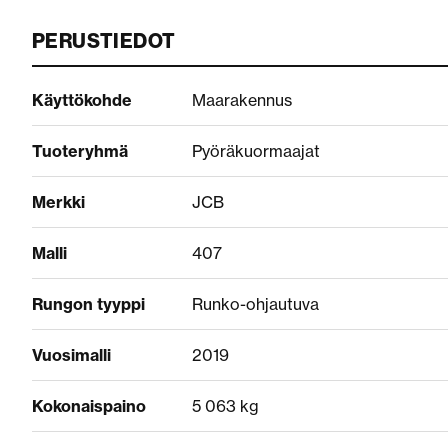
PERUSTIEDOT
Käyttökohde
Maarakennus
Tuoteryhmä
Pyöräkuormaajat
Merkki
JCB
Malli
407
Rungon tyyppi
Runko-ohjautuva
Vuosimalli
2019
Kokonaispaino
5 063 kg