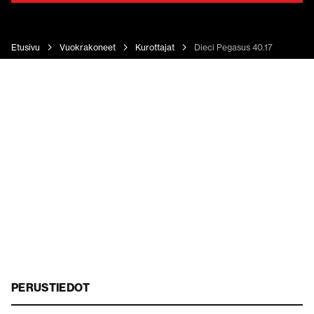
Etusivu
Vuokrakoneet
Kurottajat
Dieci Pegasus 40.17
PERUSTIEDOT