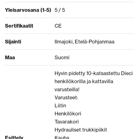
Yleisarvosana (1-5)
5 / 5
Sertifikaatit
CE
Sijainti
Ilmajoki, Etelä-Pohjanmaa
Maa
Suomi
Hyvin pidetty 10-katsastettu Dieci
henkilökorilla ja kattavilla
varusteilla!
Varusteet:
Liitin
Henkilökori
Tavarakori
Hydrauliset trukkipiikit
Esittely
Kauha