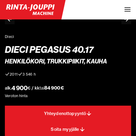
Dieci
DIECI PEGASUS 40.17
HENKILÖKORI, TRUKKIPIIKIT, KAUHA
2011
3 546 h
4 900
84 900 €
alk.
€ / kk
tai
Veroton hinta
Yhteydenottopyyntö
Soita myyjälle