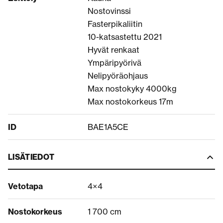
Nostovinssi
Fasterpikaliitin
10-katsastettu 2021
Hyvät renkaat
Ympäripyörivä
Nelipyöräohjaus
Max nostokyky 4000kg
Max nostokorkeus 17m
ID
BAE1A5CE
LISÄTIEDOT
Vetotapa
4×4
Nostokorkeus
1 700 cm