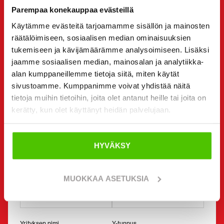
OTA YHTEYTTÄ MYYJÄÄN
Parempaa konekauppaa evästeillä
Viesti
Dieci Pegasus 40.17
myyjälle. Hän on sinuun
Käytämme evästeitä tarjoamamme sisällön ja mainosten
yhteydessä sinulle haluamallasi tavalla.
räätälöimiseen, sosiaalisen median ominaisuuksien
tukemiseen ja kävijämäärämme analysoimiseen. Lisäksi
Voit halutessasi olla suoraan yhteydessä myös
jaamme sosiaalisen median, mainosalan ja analytiikka-
yksittäiseen myyjään. Myyjän yhteystiedot löydät sivun
alan kumppaneillemme tietoja siitä, miten käytät
alta.
sivustoamme. Kumppanimme voivat yhdistää näitä
tietoja muihin tietoihin, joita olet antanut heille tai joita on
Haluan
(Pakollinen)
kerätty, kun olet käyttänyt heidän palvelujaan.
Ostaa
Vuokrata
Kysyä lisätietoja
HYVÄKSY
Yhteystiedot
(Pakollinen)
Etunimi *
Sukunimi *
MUOKKAA ASETUKSIA
Yrityksen nimi
Y-tunnus