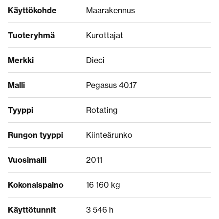
Käyttökohde
Maarakennus
Tuoteryhmä
Kurottajat
Merkki
Dieci
Malli
Pegasus 40.17
Tyyppi
Rotating
Rungon tyyppi
Kiinteärunko
Vuosimalli
2011
Kokonaispaino
16 160 kg
Käyttötunnit
3 546 h