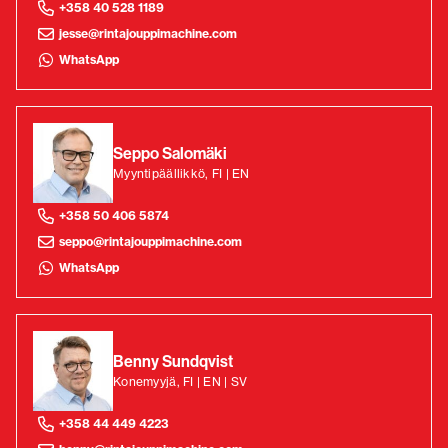
+358 40 528 1189
jesse@rintajouppimachine.com
WhatsApp
Seppo Salomäki
Myyntipäällikkö, FI | EN
+358 50 406 5874
seppo@rintajouppimachine.com
WhatsApp
Benny Sundqvist
Konemyyjä, FI | EN | SV
+358 44 449 4223