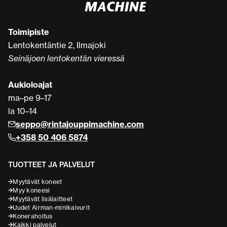
Toimipiste
Lentokentäntie 2, Ilmajoki
Seinäjoen lentokentän vieressä
Aukioloajat
ma–pe 9–17
la 10–14
seppo@rintajouppimachine.com
+358 50 406 5874
TUOTTEET JA PALVELUT
Myytävät koneet
Myy koneesi
Myytävät lisälaitteet
Uudet Airman-minikaivurit
Konerahoitus
Kaikki palvelut