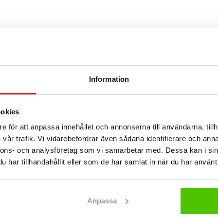
Information
ookies
e för att anpassa innehållet och annonserna till användarna, tillh
vår trafik. Vi vidarebefordrar även sådana identifierare och anna
astare – flexibla och effektiva
nnons- och analysföretag som vi samarbetar med. Dessa kan i sin
gar för materialhantering
har tillhandahållit eller som de har samlat in när du har använt 
nds inom bygg, industri, jordbruk och fastighetsskötsel. De 
ta, lasta och transportera material som jord, grus, sand och a
Anpassa
kar och modeller gör det möjligt att välja rätt lösning för b