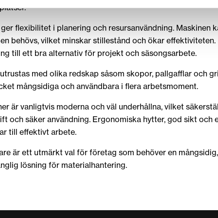
platser.
 ger flexibilitet i planering och resursanvändning. Maskinen
en behövs, vilket minskar stillestånd och ökar effektiviteten.
ing till ett bra alternativ för projekt och säsongsarbete.
utrustas med olika redskap såsom skopor, pallgafflar och grip
ket mångsidiga och användbara i flera arbetsmoment.
r är vanligtvis moderna och väl underhållna, vilket säkerstäl
g drift och säker användning. Ergonomiska hytter, god sikt och 
r till effektivt arbete.
tare är ett utmärkt val för företag som behöver en mångsidig, 
änglig lösning för materialhantering.