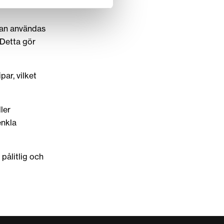
 kan användas
 Detta gör
ar, vilket
ler
enkla
pålitlig och