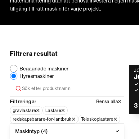
materialhantering utan att behöva investera i egen mas
tillgång till rätt maskin för varje projekt.
Filtrera resultat
Begagnade maskiner
J
Hyresmaskiner
J
Filtreringar
Rensa alla
3
gravlastare
Lastare
redskapsbarare-for-lantbruk
Teleskoplastare
Maskintyp
(4)