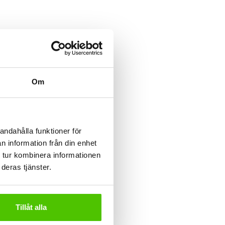
Om
andahålla funktioner för
n information från din enhet
 tur kombinera informationen
deras tjänster.
lämpar sig
ndra massor.
Tillåt alla
åde små och