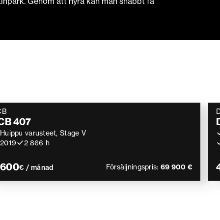
kinpark. Genom att hyra kan man snabbt få
CB
D
CB 407
Huippu varusteet, Stage V
2019
2 866 h
 600
Försäljningspris:
69 900 €
€ / månad