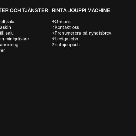
TER OCH TJÄNSTER
RINTA-JOUPPI MACHINE
ill salu
Om oss
maskin
Kontakt oss
ill salu
Prenumerera på nyhetsbrev
an minigrävare
Lediga jobb
ansiering
rintajouppi.fi
ter