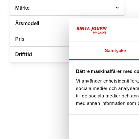
Märke
Årsmodell
Pris
Samtycke
Drifttid
Bättre maskinaffärer med c
Vi använder enhetsidentifierar
sociala medier och analysera 
Hyra l
till de sociala medier och a
lösnin
med annan information som du 
Lastare anvä
för att flyt
Olika storle