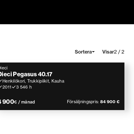
Visar
Sortera
2 / 2
ieci
Dieci Pegasus 40.17
Henkilökori, Trukkipiikit, Kauha
2011
3 546 h
4 900
Försäljningspris:
84 900 €
€ / månad