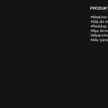
PRODUK
Maskiner t
Sälj din 
Redskap t
Nya Airm
Maskinfin
Alla tjäns