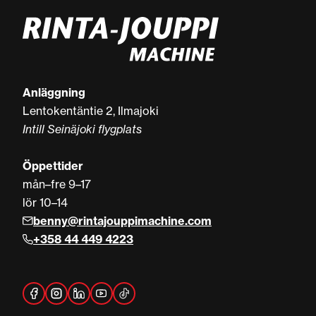
Anläggning
Lentokentäntie 2, Ilmajoki
Intill Seinäjoki flygplats
Öppettider
mån–fre 9–17
lör 10–14
benny@rintajouppimachine.com
+358 44 449 4223