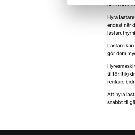
stora arbets
Hyra lastare
endast när d
lastaruthyrn
Lastare kan 
gör dem myc
Hyresmaskine
tillförlitli
reglage bidra
Att hyra las
snabbt tillg