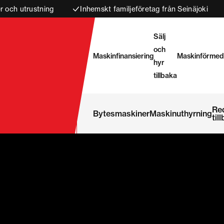
 och utrustning
Inhemskt familjeföretag från Seinäjoki
Sälj
och
Maskinfinansiering
Maskinförmed
hyr
tillbaka
Re
Bytesmaskiner
Maskinuthyrning
til