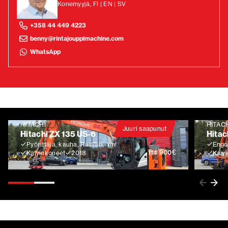
Konemyyjä, FI | EN | SV
+358 44 449 4223
benny@rintajouppimachine.com
WhatsApp
HITACHI
HITAC
Juuri saapunut
Hitachi ZX 135 US-6
Hitac
Pyörittäjä, kauha, Rasvari, Ym!
Engco
€
114 900
Kaivinkoneet
2018
Kaiv