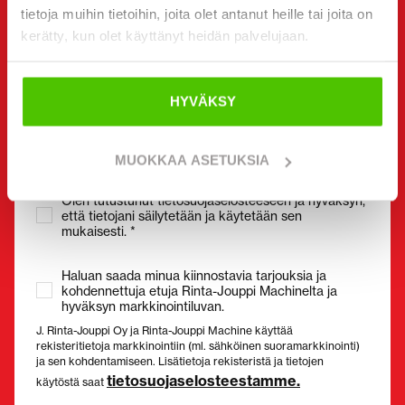
tietoja muihin tietoihin, joita olet antanut heille tai joita on
kerätty, kun olet käyttänyt heidän palvelujaan.
Sähköposti
(Pakollinen)
HYVÄKSY
MUOKKAA ASETUKSIA
Suostumus
(Pakollinen)
Olen tutustunut tietosuojaselosteeseen ja hyväksyn,
että tietojani säilytetään ja käytetään sen
mukaisesti. *
Haluan saada minua kiinnostavia tarjouksia ja
kohdennettuja etuja Rinta-Jouppi Machinelta ja
hyväksyn markkinointiluvan.
J. Rinta-Jouppi Oy ja Rinta-Jouppi Machine käyttää
rekisteritietoja markkinointiin (ml. sähköinen suoramarkkinointi)
ja sen kohdentamiseen. Lisätietoja rekisteristä ja tietojen
tietosuojaselosteestamme.
käytöstä saat