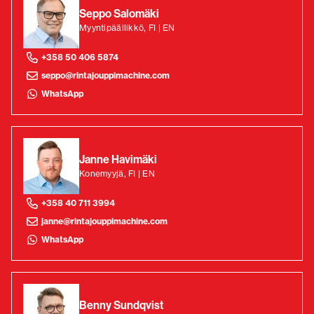
Seppo Salomäki
Myyntipäällikkö, FI | EN
+358 50 406 5874
seppo@rintajouppimachine.com
WhatsApp
Janne Havimäki
Konemyyjä, FI | EN
+358 40 711 3994
janne@rintajouppimachine.com
WhatsApp
Benny Sundqvist