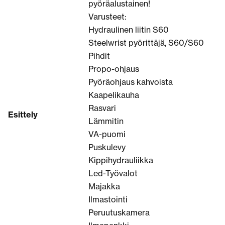
pyöräalustainen!
Varusteet:
Hydraulinen liitin S60
Steelwrist pyörittäjä, S60/S60
Pihdit
Propo-ohjaus
Pyöräohjaus kahvoista
Kaapelikauha
Rasvari
Esittely
Lämmitin
VA-puomi
Puskulevy
Kippihydrauliikka
Led-Työvalot
Majakka
Ilmastointi
Peruutuskamera