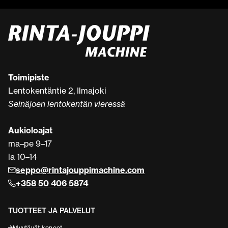
Toimipiste
Lentokentäntie 2, Ilmajoki
Seinäjoen lentokentän vieressä
Aukioloajat
ma–pe 9–17
la 10–14
seppo@rintajouppimachine.com
+358 50 406 5874
TUOTTEET JA PALVELUT
Myytävät koneet