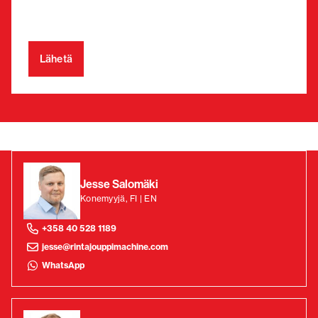
Jesse Salomäki
Konemyyjä, FI | EN
+358 40 528 1189
jesse@rintajouppimachine.com
WhatsApp