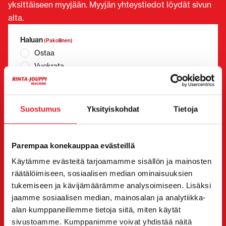
yksittäiseen myyjään. Myyjän yhteystiedot löydät sivun
alta.
Haluan
(Pakollinen)
Ostaa
Vuokrata
Kysyä lisätietoja
Yhteystiedot
(Pakollinen)
Suostumus
Yksityiskohdat
Tietoja
Etunimi *
Sukunimi *
Parempaa konekauppaa evästeillä
Yrityksen nimi
Y-tunnus
Käytämme evästeitä tarjoamamme sisällön ja mainosten
räätälöimiseen, sosiaalisen median ominaisuuksien
tukemiseen ja kävijämäärämme analysoimiseen. Lisäksi
jaamme sosiaalisen median, mainosalan ja analytiikka-
Puhelinnumero
(Pakollinen)
alan kumppaneillemme tietoja siitä, miten käytät
Ilman välilyöntejä (esim. +358401234567)
sivustoamme. Kumppanimme voivat yhdistää näitä