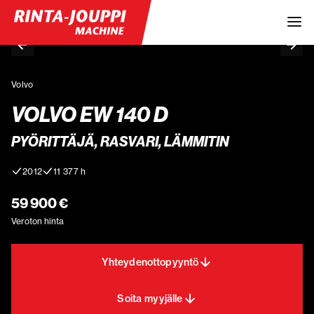
Volvo
VOLVO EW 140 D
PYÖRITTÄJÄ, RASVARI, LÄMMITIN
2012
11 377 h
59 900 €
Veroton hinta
Yhteydenottopyyntö
Soita myyjälle