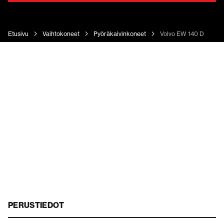
Etusivu
Vaihtokoneet
Pyöräkaivinkoneet
Volvo EW 140 D
PERUSTIEDOT