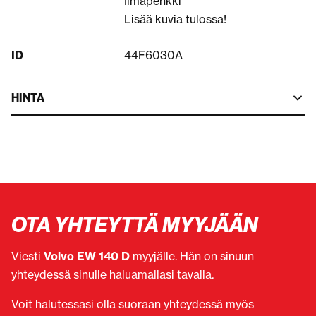
Ilmapenkki
Lisää kuvia tulossa!
ID
44F6030A
HINTA
OTA YHTEYTTÄ MYYJÄÄN
Viesti
Volvo EW 140 D
myyjälle. Hän on sinuun
yhteydessä sinulle haluamallasi tavalla.
Voit halutessasi olla suoraan yhteydessä myös